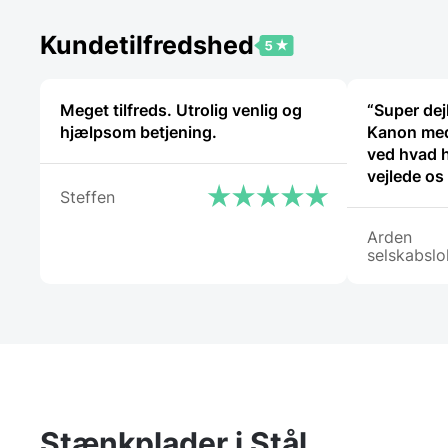
Kundetilfredshed
Meget tilfreds. Utrolig venlig og
“Super dej
hjælpsom betjening.
Kanon med
ved hvad 
vejlede os
Steffen
Arden
selskabslo
Stænkplader i Stål