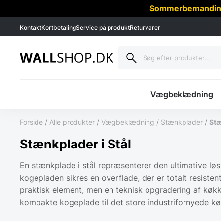
Sommerbemanding -
Kontakt
Kortbetaling
Service på produkt
Returvarer
Vægbeklædning
Forside
/
Alle produkter
/
Vægbeklædning
/
Stænkplader
/
Stæ
Stænkplader i Stål
En stænkplade i stål repræsenterer den ultimative løs
kogepladen sikres en overflade, der er totalt resist
praktisk element, men en teknisk opgradering af køkken
kompakte kogeplade til det store industrifornyede køk