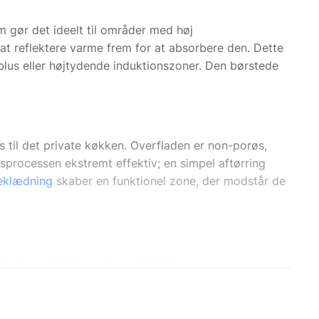
m gør det ideelt til områder med høj
l at reflektere varme frem for at absorbere den. Dette
lus eller højtydende induktionszoner. Den børstede
s til det private køkken. Overfladen er non-porøs,
gsprocessen ekstremt effektiv; en simpel aftørring
klædning
skaber en funktionel zone, der modstår de
 kølige, reflekterende overflade fungerer som en
 kogepladen med avancerede
akustikløsninger
i de
 til at lysne mørke hjørner under emhætten, hvilket