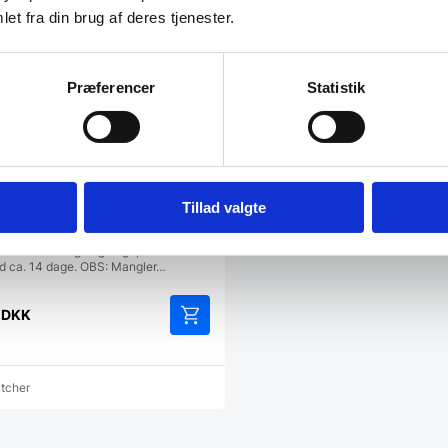
et fra din brug af deres tjenester.
Præferencer
Statistik
Tillad valgte
e i stål, firkantet – 140×50
 til afdækning bag kogeplade.
id ca. 14 dage. OBS: Mangler…
0
DKK
atcher