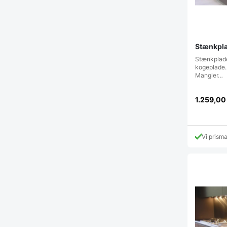
Stænkplad
Stænkplade
kogeplade.
Mangler…
1.259,0
Vi prism