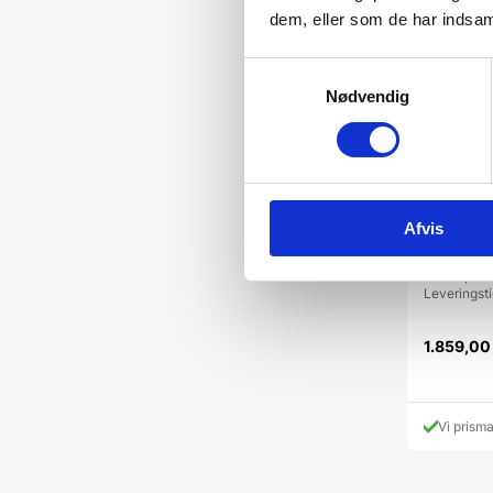
dem, eller som de har indsaml
Samtykkevalg
Nødvendig
Afvis
Stænkplad
Stænkplade
Leveringst
1.859,0
Vi prism