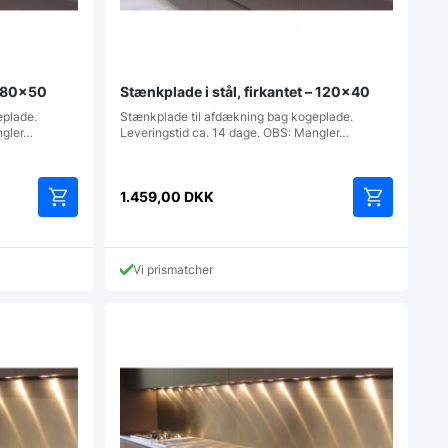
 – 80×50
Stænkplade i stål, firkantet – 120×40
eplade.
Stænkplade til afdækning bag kogeplade.
ngler…
Leveringstid ca. 14 dage. OBS: Mangler…
1.459,00
DKK
Vi prismatcher