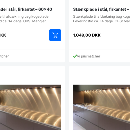
e i stål, firkantet – 60×40
Stænkplade i stål, firkantet
 til afdækning bag kogeplade.
Stænkplade til afdækning bag kog
id ca. 14 dage. OBS: Mangler…
Leveringstid ca. 14 dage. OBS: Ma
DKK
1.049,00
DKK
atcher
Vi prismatcher