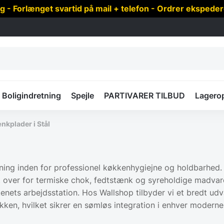
 Forlænget svartid på mail + telefon - Ordrer ekspede
Boligindretning
Spejle
PARTIVARER TILBUD
Lagero
nkplader i Stål
ning inden for professionel køkkenhygiejne og holdbarhed. 
ent over for termiske chok, fedtstænk og syreholdige madva
ets arbejdsstation. Hos Wallshop tilbyder vi et bredt udval
ken, hvilket sikrer en sømløs integration i enhver moderne 