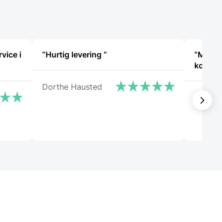
vice i
“Hurtig levering “
“Meget
komme
Dorthe Hausted
Kirsten