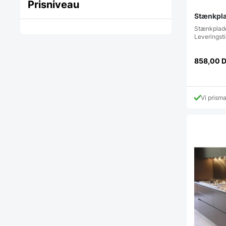
Prisniveau
Stænkplad
Stænkplade
Leveringst
858,00
Vi prism