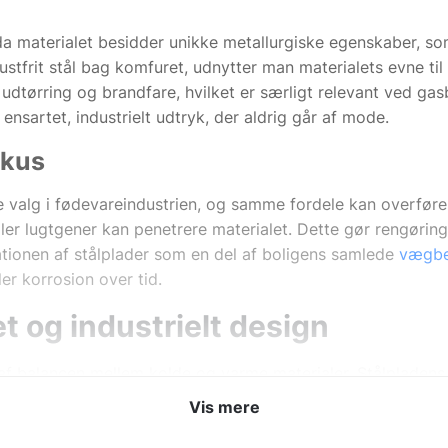
, da materialet besidder unikke metallurgiske egenskaber, so
rustfrit stål bag komfuret, udnytter man materialets evne ti
ørring og brandfare, hvilket er særligt relevant ved gasb
nsartet, industrielt udtryk, der aldrig går af mode.
okus
ne valg i fødevareindustrien, og samme fordele kan overføre
ller lugtgener kan penetrere materialet. Dette gør rengørin
rationen af stålplader som en del af boligens samlede
vægbe
er korrosion over tid.
t og industrielt design
 af balancen mellem kolde og varme materialer. Stålpladens
eller filt. Mange arkitekter vælger at kombinere stål ved
Vis mere
ntiering. Stålets evne til at reflektere lys bidrager desuden