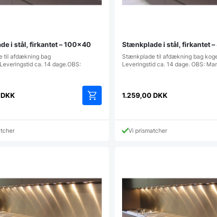
e i stål, firkantet – 100×40
Stænkplade i stål, firkantet
 til afdækning bag
Stænkplade til afdækning bag kog
Leveringstid ca. 14 dage.OBS:
Leveringstid ca. 14 dage. OBS: Ma
0
DKK
1.259,00
DKK
atcher
Vi prismatcher