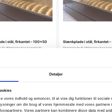
e i stål, firkantet – 100×50
Stænkplade i stål, firkantet
 til afdækning bag kogeplade.
Stænkplade til afdækning bag kog
id ca. 14 dage. OBS: Mangler…
Leveringstid ca. 14 dage. OBS: Ma
0
DKK
1.659,00
DKK
Detaljer
atcher
Vi prismatcher
ookies
se vores indhold og annoncer, til at vise dig funktioner til sociale
oplysninger om din brug af vores hjemmeside med vores partnere i
ysepartnere. Vores partnere kan kombinere disse data med andr