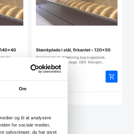
 – 140×40
Stænkplade i stål, firkantet – 120×50
eplade.
Stænkplade til afdækning bag kogeplade.
ngler…
Leveringstid ca. 14 dage. OBS: Mangler…
1.659,00
DKK
Om
Vi prismatcher
 medier og til at analysere
nden for sociale medier,
e oplysninger, du har givet