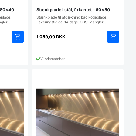
 – 80×40
Stænkplade i stål, firkantet – 60×50
eplade.
Stænkplade til afdækning bag kogeplade.
ngler…
Leveringstid ca. 14 dage. OBS: Mangler…
1.059,00
DKK
Vi prismatcher