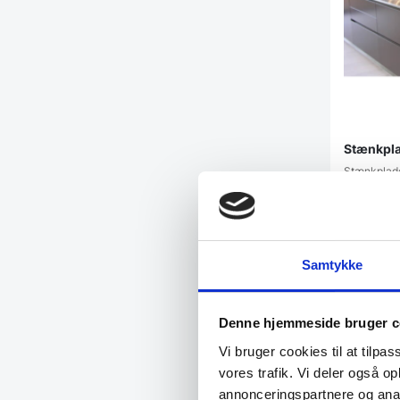
Stænkplad
Stænkplade
Leveringst
1.459,0
Samtykke
Vi prism
Denne hjemmeside bruger c
Vi bruger cookies til at tilpas
vores trafik. Vi deler også 
annonceringspartnere og anal