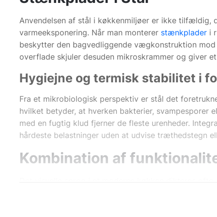
Anvendelsen af stål i køkkenmiljøer er ikke tilfældig
varmeeksponering. Når man monterer
stænkplader
i 
beskytter den bagvedliggende vægkonstruktion mod udt
overflade skjuler desuden mikroskrammer og giver et e
Hygiejne og termisk stabilitet i f
Fra et mikrobiologisk perspektiv er stål det foretruk
hvilket betyder, at hverken bakterier, svampesporer e
med en fugtig klud fjerner de fleste urenheder. Integ
hårdeste belastninger uden at udvise træthedstegn ell
Kombination af funktionalite
Det visuelle sprog i et moderne køkken dikteres ofte
fremragende kontrast til blødere elementer som træ 
tilstødende spisearealer for at skabe en rumlig differe