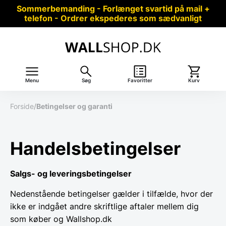
Sommerbemanding - Forlænget svartid på mail +
telefon - Ordrer ekspederes som sædvanligt
Menu
Søg
Favoritter
Kurv
Forside
/
Betingelser og garanti
Handelsbetingelser
Salgs- og leveringsbetingelser
Nedenstående betingelser gælder i tilfælde, hvor der
ikke er indgået andre skriftlige aftaler mellem dig
som køber og Wallshop.dk