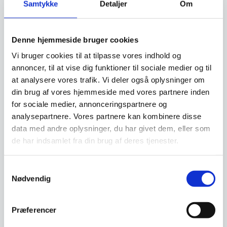
Varen sendes til:
Samtykke
Detaljer
Om
Gastrobutikken Aps
Rømersvej 31
Denne hjemmeside bruger cookies
7430 Ikast
Vi bruger cookies til at tilpasse vores indhold og
Vi modtager kun pakker, som sendes direkte til
annoncer, til at vise dig funktioner til sociale medier og til
adressen.
at analysere vores trafik. Vi deler også oplysninger om
din brug af vores hjemmeside med vores partnere inden
Du kan også fortryde købet ved at give os besked
for sociale medier, annonceringspartnere og
og aflevere den personligt på ovenstående adresse.
analysepartnere. Vores partnere kan kombinere disse
Reklamation
data med andre oplysninger, du har givet dem, eller som
de har indsamlet fra din brug af deres tjenester.
Når du handler hos os som forbruger, gælder
købelovens regler for varekøb.
Samtykkevalg
Det betyder, at du har reklamationsret i 24 måneder.
Nødvendig
Hvis din reklamation er berettiget, betyder det, at du
enten kan få varen repareret, ombyttet, pengene
Præferencer
tilbage eller et afslag i prisen, afhængig af den
konkrete situation.