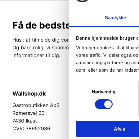
Samtykke
Få de bedste tilbud først!
Denne hjemmeside bruger c
Husk at tilmelde dig vores nyhedsbrev og vær først ti
Og bare rolig, vi spammer dig ikke, men sender kun r
Vi bruger cookies til at tilpas
informationer til dig.
vores trafik. Vi deler også 
annonceringspartnere og anal
dem, eller som de har indsaml
Samtykkevalg
Nødvendig
Wallshop.dk
Kundeser
Gastrobutikken ApS
Kundeserv
Rømersvej 33
Kontakt
7430 Ikast
Service på
CVR: 38952986
Returvarer
Afvis
Betingelse