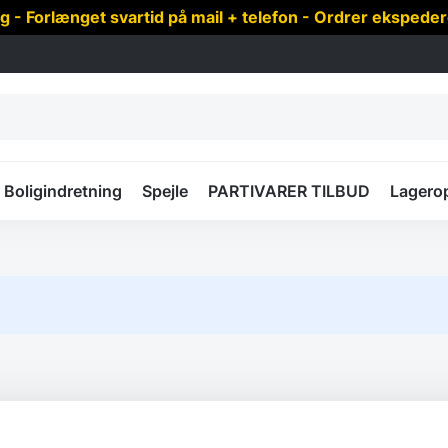
 Forlænget svartid på mail + telefon - Ordrer ekspede
Boligindretning
Spejle
PARTIVARER TILBUD
Lagero