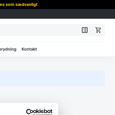
res som sædvanligt
prydning
Kontakt