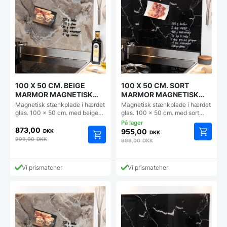
100 X 50 CM. BEIGE
100 X 50 CM. SORT
MARMOR MAGNETISK
MARMOR MAGNETISK
STÆNKPLADE
STÆNKPLADE
Magnetisk stænkplade i hærdet
Magnetisk stænkplade i hærdet
glas. 100 x 50 cm. med beige…
glas. 100 x 50 cm. med sort…
873,00
955,00
DKK
DKK
999,00
DKK
999,00
DKK
Vi prismatcher
Vi prismatcher