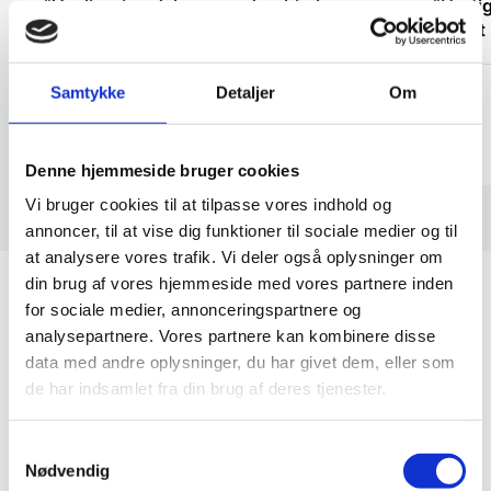
“Venlig – imødekommende – hjælpsom –
“Hurtig
super god service “
Samtykke
Detaljer
Om
Kirtha
Helle
Denne hjemmeside bruger cookies
Vi bruger cookies til at tilpasse vores indhold og
annoncer, til at vise dig funktioner til sociale medier og til
at analysere vores trafik. Vi deler også oplysninger om
din brug af vores hjemmeside med vores partnere inden
for sociale medier, annonceringspartnere og
analysepartnere. Vores partnere kan kombinere disse
Stænkplader i Marmor look
data med andre oplysninger, du har givet dem, eller som
de har indsamlet fra din brug af deres tjenester.
I et professionelt eller ambitiøst privat køkken
udsættes bagvæggen for ekstreme
Samtykkevalg
temperaturudsving og hyppig afvaskning. Hvor ægte
Nødvendig