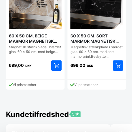
60 X 50 CM. BEIGE
60 X 50 CM. SORT
MARMOR MAGNETISK
MARMOR MAGNETISK
STÆNKPLADE
STÆNKPLADE
Magnetisk stænkplade i hærdet
Magnetisk stænkplade i hærdet
glas. 60 x 50 cm. med beige…
glas. 60 x 50 cm. med sort
marmorprint.Beskytter…
699,00
699,00
DKK
DKK
Vi prismatcher
Vi prismatcher
Kundetilfredshed