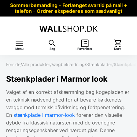
Sommerbemanding - Forlænget svartid på mail +
telefon - Ordrer ekspederes som sædvanligt
Menu
Søg
Favoritter
Kurv
Forside
/
Alle produkter
/
Vægbeklædning
/
Stænkplader
/
Stænkplade
Stænkplader i Marmor look
Valget af en korrekt afskærmning bag kogepladen er
en teknisk nødvendighed for at bevare køkkenets
vægge mod termisk påvirkning og fedtpenetrering.
En
stænkplade i marmor-look
forener den visuelle
dybde fra klassisk natursten med de overlegne
rengøringsegenskaber ved hærdet glas. Denne