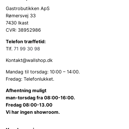
komfuret. Det er vigtigt at bemærke, at glassets
Gastrobutikken ApS
tykkelse kræver brug af ekstra stærke neodym-
Rømersvej 33
magneter for at sikre tilstrækkelig hæftekraft
7430 Ikast
gennem den hærdede glasflade.
CVR: 38952986
Skrivebarhed og
Telefon træffetid:
multifunktionalitet
Tlf.
71 99 30 98
Kontakt@wallshop.dk
En yderligere teknisk fordel ved glasoverfladen er
muligheden for at skrive direkte på pladen med
Mandag til torsdag: 10:00 – 14:00.
glastavle-markere. Dette gør stænkpladen til et
Fredag: Telefonlukket.
dynamisk værktøj, hvor man hurtigt kan notere
Afhentning muligt
mængder eller huskeregler under madlavningen.
man-torsdag fra 08:00-16:00.
Rengøringen efterfølgende er minimal; en tør klud
Fredag 08:00-13.00
eller en almindelig glaspudser fjerner alle spor af
Vi har ingen showroom.
tekst. Denne kombination af magnetisme og
skrivebarhed gør produktet til en langt mere aktiv del
af køkkenindretningen end en traditionel flisevæg