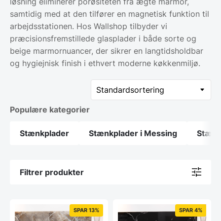
løsning eliminerer porøsiteten fra ægte marmor,
samtidig med at den tilfører en magnetisk funktion til
arbejdsstationen. Hos Wallshop tilbyder vi
præcisionsfremstillede glasplader i både sorte og
beige marmornuancer, der sikrer en langtidsholdbar
og hygiejnisk finish i ethvert moderne køkkenmiljø.
Populære kategorier
Stænkplader
Stænkplader i Messing
Stænkp
Filtrer produkter
SPAR 13%
SPAR 4%