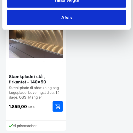
Tillad valgte
har
Vi prismatcher
Vi prismatcher
flere
varianter.
Afvis
Mulighederne
kan
vælges
på
varesiden
Stænkplade i stål,
firkantet – 140×50
Stænkplade til afdækning bag
kogeplade. Leveringstid ca. 14
dage. OBS: Mangler…
1.859,00
DKK
Vi prismatcher