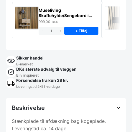
Museliving
S
Skuffehylde/Sengebord i
A
massiv eg
m
999,00
7
DKK
+ Tilføj
-
+
Sikker handel
E-mærket
DKs største udvalg til væggen
Bliv inspireret
Forsendelse fra kun 39 kr.
Leveringstid 2-5 hverdage
Beskrivelse
Stænkplade til afdækning bag kogeplade.
Leveringstid ca. 14 dage.