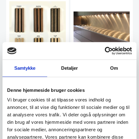
Stænkplade i stål,
Samtykke
Detaljer
Om
firkantet – 100×40
Stænkplade til afdækning bag
kogeplade.Leveringstid ca. 14
dage.OBS: Mangler…
Denne hjemmeside bruger cookies
Vi bruger cookies til at tilpasse vores indhold og
annoncer, til at vise dig funktioner til sociale medier og til
Premium prøvepakke med
4stk. akustikpaneler –
at analysere vores trafik. Vi deler også oplysninger om
Vælg mellem 9 forskellige
Er du i tvivl om hvilket
din brug af vores hjemmeside med vores partnere inden
varianter
akustikpanel du skal vælge?
for sociale medier, annonceringspartnere og
Denne prøvepakke giver dig…
analysepartnere. Vores partnere kan kombinere disse