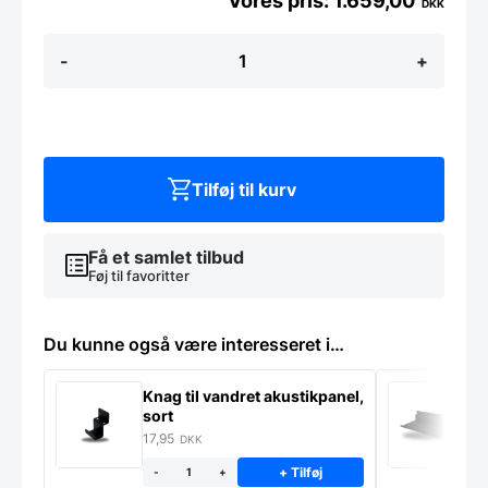
1.659,00
DKK
Stænkplade
-
+
i
stål,
firkantet
-
140x40
antal
Tilføj til kurv
Få et samlet tilbud
Føj til favoritter
Du kunne også være interesseret i…
Knag til vandret akustikpanel,
H
sort
a
17,95
5
DKK
+ Tilføj
-
+