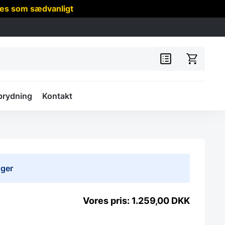
res som sædvanligt
prydning
Kontakt
uger
1.259,00
DKK