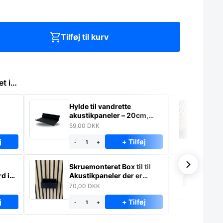
Tilføj til kurv
et i…
Hylde til vandrette
Sk
akustikpaneler – 20cm,
ti
sort
mo
59,00
DKK
29
j
+ Tilføj
-
+
-
Skruemonteret Box til til
Mu
d i
Akustikpaneler der er
ma
monteret lodret
70,00
DKK
64
j
+ Tilføj
-
+
-