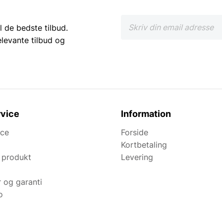
l de bedste tilbud.
elevante tilbud og
vice
Information
ice
Forside
Kortbetaling
 produkt
Levering
r og garanti
o