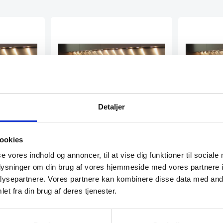
Detaljer
ookies
rkantet –
Stænkplade i stål, firkantet –
Stænkplade 
60×40
100×50
se vores indhold og annoncer, til at vise dig funktioner til sociale
ng bag
Stænkplade til afdækning bag
Stænkplade t
oplysninger om din brug af vores hjemmeside med vores partnere i
ca. 14 dage.
kogeplade. Leveringstid ca. 14 dage.
kogeplade. Le
ysepartnere. Vores partnere kan kombinere disse data med andr
OBS: Mangler…
OBS: Mangle
et fra din brug af deres tjenester.
858,00
DKK
1.459,00
D