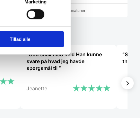
Marketing
cher
Vi prismatcher
Tillad alle
“God snak med Keld Han kunne
“She wa
svare på hvad jeg havde
spørgsmål til “
Christ
Jeanette