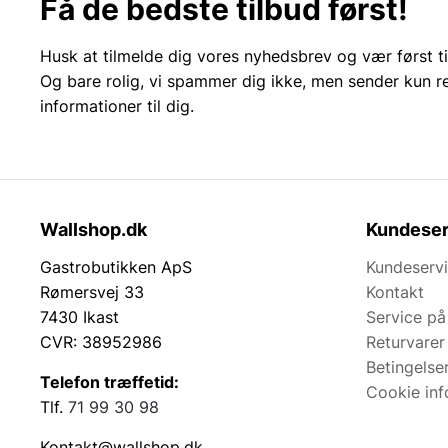
Få de bedste tilbud først!
Husk at tilmelde dig vores nyhedsbrev og vær først ti
Og bare rolig, vi spammer dig ikke, men sender kun r
informationer til dig.
Wallshop.dk
Kundeser
Gastrobutikken ApS
Kundeserv
Rømersvej 33
Kontakt
7430 Ikast
Service på
CVR: 38952986
Returvarer
Betingelse
Telefon træffetid:
Cookie inf
Tlf.
71 99 30 98
Kontakt@wallshop.dk