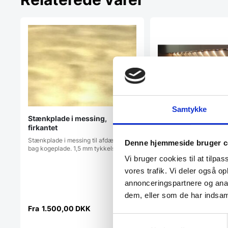
Samtykke
Stænkplade i messing,
firkantet
Stænkplade i messing til afdækning
Denne hjemmeside bruger c
Stænkplade i stål, fi
bag kogeplade. 1,5 mm tykkelse…
120×40
Vi bruger cookies til at tilpas
Stænkplade til afdækni
vores trafik. Vi deler også 
kogeplade. Leveringstid 
annonceringspartnere og anal
OBS: Mangler…
dem, eller som de har indsaml
Fra
1.500,00
DKK
1.459,00
DKK
Samtykkevalg
Dette