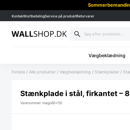
Sommerbemanding -
Kontakt
Kortbetaling
Service på produkt
Returvarer
Vægbeklædning
Forside
/
Alle produkter
/
Vægbeklædning
/
Stænkplader
/
Stæ
Stænkplade i stål, firkantet –
Varenummer: mago80x50