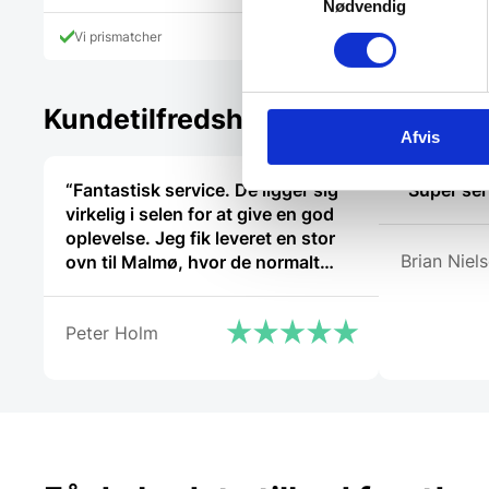
vare
Nødvendig
har
Vi prismatcher
Vi prismatcher
flere
varianter.
Mulighederne
kan
Kundetilfredshed
vælges
Afvis
på
varesiden
“Fantastisk service. De ligger sig
“Super ser
virkelig i selen for at give en god
oplevelse. Jeg fik leveret en stor
Brian Niel
ovn til Malmø, hvor de normalt
ikke har levering direkte, uden
problemer. Jeg kan i høj grad
Peter Holm
anbefale Gastrobutikken – som
både på priser og service er noget
ud over det sædvanlige.”