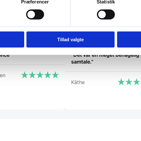
Præferencer
Statistik
Vi prismatcher
Vi prismat
Tillad valgte
vice”
“Det var en meget behagelig
samtale.”
sen
Käthe