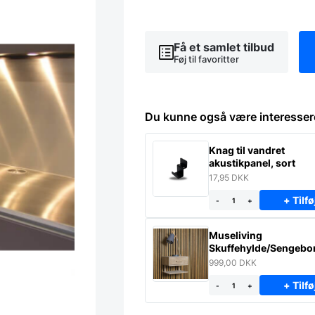
-
80x50
antal
Få et samlet tilbud
Føj til favoritter
Du kunne også være interesser
Knag til vandret
akustikpanel, sort
17,95
DKK
+ Tilfø
-
+
Museliving
Skuffehylde/Sengebor
massiv eg
999,00
DKK
+ Tilfø
-
+