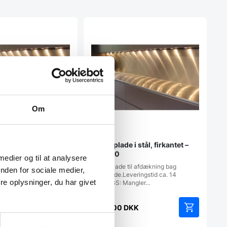
Om
i stål, firkantet –
Stænkplade i stål, firkantet –
100×40
 medier og til at analysere
il afdækning bag
Stænkplade til afdækning bag
nden for sociale medier,
veringstid ca. 14 dage.
kogeplade.Leveringstid ca. 14
e oplysninger, du har givet
r…
dage.OBS: Mangler…
KK
1.259,00
DKK