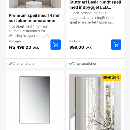
Stuttgart Basic rundt spejl
med indbygget LED
backlight – Flere
Rundt jordspejl og LED-
Premium spejl med 14 mm
størrelser
baggrundsbelysningEt rundt
sort aluminiumsramme
spejl er en perfekt løsning…
Flot Spejl med 4 mm sort
aluminiumsrammes fra
Wallshop's egen serie af…
Fra
499,00
999,00
DKK
DKK
Dette
Dette
vare
vare
har
har
Vi prismatcher
Vi prismatcher
flere
flere
varianter.
varianter
Mulighederne
Mulighe
SPAR 20%
kan
kan
vælges
vælges
på
på
varesiden
vareside