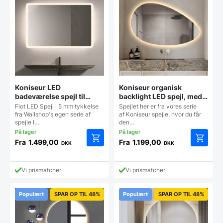
kan
kan
vælges
vælges
på
på
varesiden
vareside
Koniseur LED
Koniseur organisk
badeværelse spejl til
backlight LED spejl, med
Lampeudtag – Antidug
antidug – Flere størrelser
Flot LED Spejl i 5 mm tykkelse
Spejlet her er fra vores serie
fra Wallshop's egen serie af
af Koniseur spejle, hvor du får
spejle I…
den…
Fra
1.499,00
Fra
1.199,00
DKK
DKK
Dette
Dette
vare
vare
har
har
Vi prismatcher
Vi prismatcher
flere
flere
varianter.
varianter
Mulighederne
Mulighe
Populært
SPAR OP TIL 48%
Populært
SPAR OP TIL 48%
kan
kan
vælges
vælges
på
på