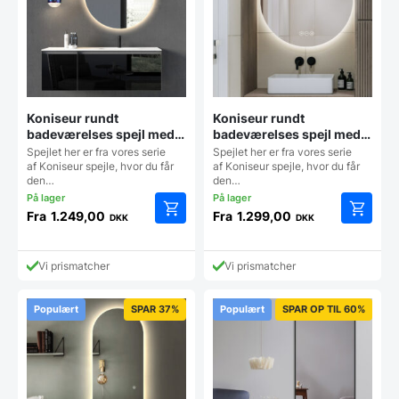
varesiden
vareside
Koniseur rundt
Koniseur rundt
badeværelses spejl med
badeværelses spejl med
LED til lampeudtag –
LED, Antidug og
Spejlet her er fra vores serie
Spejlet her er fra vores serie
Antidug
Touchsensor
af Koniseur spejle, hvor du får
af Koniseur spejle, hvor du får
den…
den…
Fra
1.249,00
Fra
1.299,00
DKK
DKK
Dette
Dette
vare
vare
har
har
Vi prismatcher
Vi prismatcher
flere
flere
varianter.
varianter
Mulighederne
Mulighe
Populært
SPAR 37%
Populært
SPAR OP TIL 60%
kan
kan
vælges
vælges
på
på
varesiden
vareside