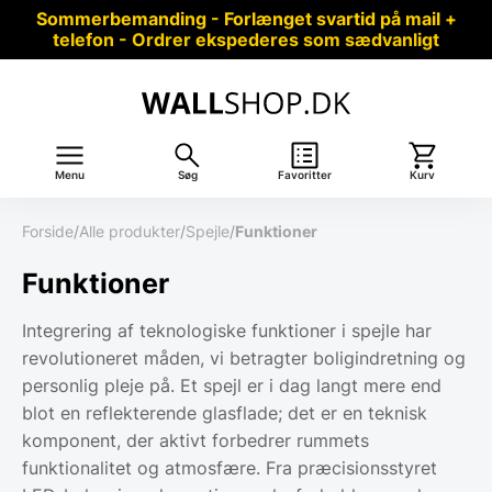
Sommerbemanding - Forlænget svartid på mail +
telefon - Ordrer ekspederes som sædvanligt
Menu
Søg
Favoritter
Kurv
Forside
/
Alle produkter
/
Spejle
/
Funktioner
Funktioner
Integrering af teknologiske funktioner i spejle har
revolutioneret måden, vi betragter boligindretning og
personlig pleje på. Et spejl er i dag langt mere end
blot en reflekterende glasflade; det er en teknisk
komponent, der aktivt forbedrer rummets
funktionalitet og atmosfære. Fra præcisionsstyret