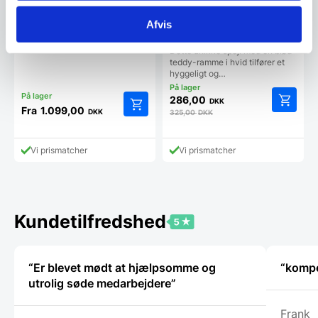
størrelser
Rundt, skåret poleret spejl og
LED-
Bosa Spejl – Teddy/hvid –
Afvis
baggrundsbelysningSpejlet er
46,5×61 cm
lavet af…
Dette unikke spejl med en blød
teddy-ramme i hvid tilfører et
hyggeligt og…
286,00
DKK
Fra
1.099,00
DKK
325,00
DKK
Dette
vare
har
Vi prismatcher
Vi prismatcher
flere
varianter.
Mulighederne
kan
vælges
Kundetilfredshed
på
varesiden
“Er blevet mødt at hjælpsomme og
“kompe
utrolig søde medarbejdere”
Frank