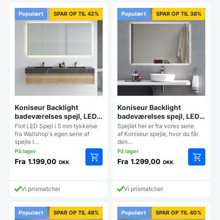
Populært
SPAR OP TIL 42%
Populært
SPAR OP TIL 38%
Koniseur Backlight
Koniseur Backlight
badeværelses spejl, LED –
badeværelses spejl, LED,
lampeudtag – Antidug
Antidug og Touchsensor
Flot LED Spejl i 5 mm tykkelse
Spejlet her er fra vores serie
fra Wallshop's egen serie af
af Koniseur spejle, hvor du får
spejle I…
den…
Fra
1.199,00
Fra
1.299,00
DKK
DKK
Dette
Dette
vare
vare
har
har
Vi prismatcher
Vi prismatcher
flere
flere
varianter.
varianter
Mulighederne
Mulighe
Populært
SPAR OP TIL 48%
Populært
SPAR OP TIL 40%