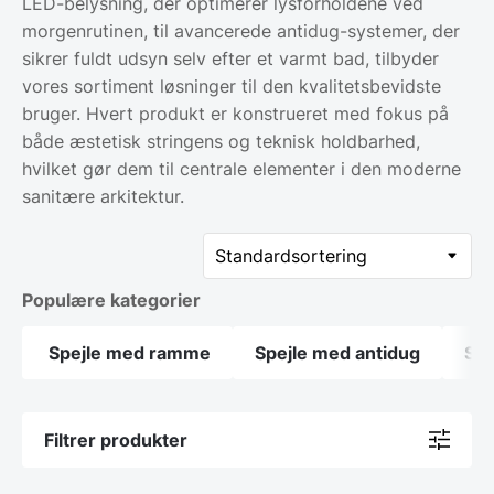
LED-belysning, der optimerer lysforholdene ved
morgenrutinen, til avancerede antidug-systemer, der
sikrer fuldt udsyn selv efter et varmt bad, tilbyder
vores sortiment løsninger til den kvalitetsbevidste
bruger. Hvert produkt er konstrueret med fokus på
både æstetisk stringens og teknisk holdbarhed,
hvilket gør dem til centrale elementer i den moderne
sanitære arkitektur.
Populære kategorier
Spejle med ramme
Spejle med antidug
Spe
Filtrer produkter