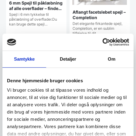
6 mm Spejl til påklæbning
af alle overflader – findes i
Aflangt facetslebet spejl –
alle størrelser
Spejl i 6 mm tykkelse til
Completion
påklæbning af overflader.Du
Det elegante firkantede spejl,
kan bruge dette spejl…
Completion, er en sublim
tilføjelse til dit…
1.359,96
DKK
8.999,00
DKK
1.699,00
DKK
Samtykke
Detaljer
Om
Vi prismatcher
Vi prismatcher
Denne hjemmeside bruger cookies
SPAR 6%
Vi bruger cookies til at tilpasse vores indhold og
annoncer, til at vise dig funktioner til sociale medier og til
at analysere vores trafik. Vi deler også oplysninger om
din brug af vores hjemmeside med vores partnere inden
for sociale medier, annonceringspartnere og
analysepartnere. Vores partnere kan kombinere disse
data med andre oplysninger, du har givet dem, eller som