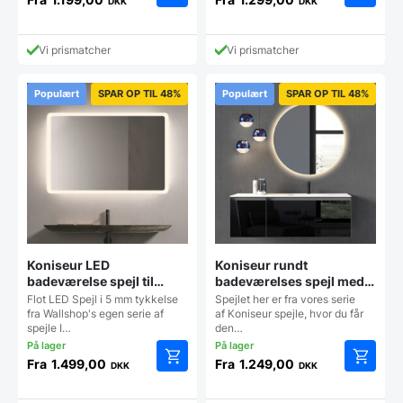
DKK
DKK
Dette
Dette
vare
vare
har
har
Vi prismatcher
Vi prismatcher
flere
flere
varianter.
varianter
Mulighederne
Mulighe
Populært
SPAR OP TIL 48%
Populært
SPAR OP TIL 48%
kan
kan
vælges
vælges
på
på
varesiden
vareside
Koniseur LED
Koniseur rundt
badeværelse spejl til
badeværelses spejl med
Lampeudtag – Antidug
LED til lampeudtag –
Flot LED Spejl i 5 mm tykkelse
Spejlet her er fra vores serie
Antidug
fra Wallshop's egen serie af
af Koniseur spejle, hvor du får
spejle I…
den…
Fra
1.499,00
Fra
1.249,00
DKK
DKK
Dette
Dette
vare
vare