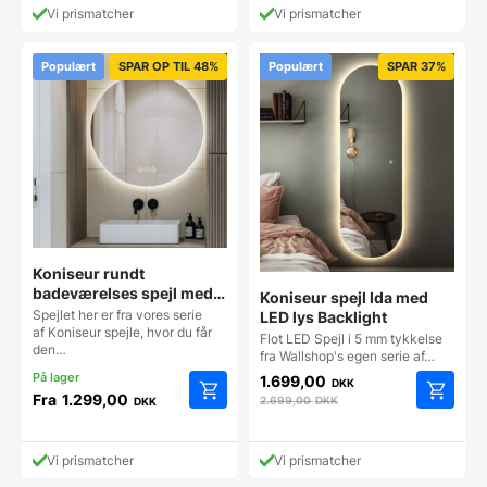
har
har
Vi prismatcher
Vi prismatcher
flere
flere
varianter.
varianter
Mulighederne
Mulighe
Populært
SPAR OP TIL 48%
Populært
SPAR 37%
kan
kan
vælges
vælges
på
på
varesiden
vareside
Koniseur rundt
badeværelses spejl med
Koniseur spejl Ida med
LED, Antidug og
Spejlet her er fra vores serie
LED lys Backlight
Touchsensor
af Koniseur spejle, hvor du får
Flot LED Spejl i 5 mm tykkelse
den…
fra Wallshop's egen serie af…
1.699,00
DKK
Fra
1.299,00
2.699,00
DKK
DKK
Dette
vare
har
Vi prismatcher
Vi prismatcher
flere