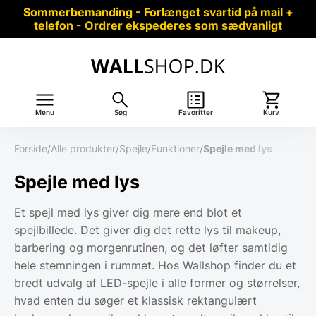
Sommerbemanding - Forlænget svartid på mail +
telefon - Ordrer ekspederes som sædvanligt
Menu
Søg
Favoritter
Kurv
Forside
/
Alle produkter
/
Spejle
/
Funktioner
/
Spejle med lys
Spejle med lys
Et spejl med lys giver dig mere end blot et
spejlbillede. Det giver dig det rette lys til makeup,
barbering og morgenrutinen, og det løfter samtidig
hele stemningen i rummet. Hos Wallshop finder du et
bredt udvalg af LED-spejle i alle former og størrelser,
hvad enten du søger et klassisk rektangulært