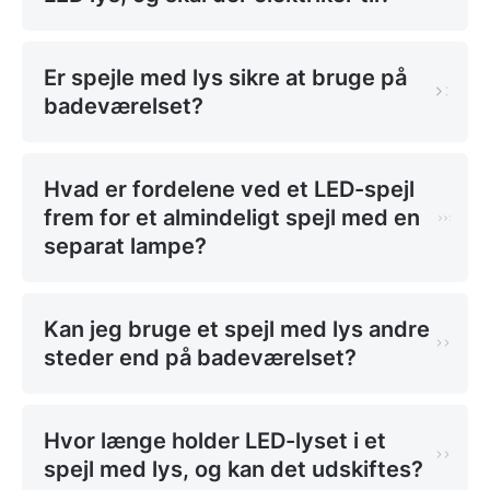
forskellen, så du vælger det spejl, der passer til dit
behov.
Er spejle med lys sikre at bruge på
Baggrundsbelysning (backlight)
badeværelset?
Her sidder LED-listerne bag spejlets kant, så lyset
lyser ud fra spejlet og mod væggen. Det giver en
Hvad er fordelene ved et LED-spejl
blød, indirekte glød, der er særligt god til at skabe
frem for et almindeligt spejl med en
stemning og give rummet dybde. Baggrundsbelyste
separat lampe?
spejle er populære på badeværelset og i
soveværelset, fordi lyset er behageligt for øjnene og
ikke blænder.
Kan jeg bruge et spejl med lys andre
Frontbelysning (frontlight)
steder end på badeværelset?
Her er lyskilden vendt fremad, direkte mod dig. Det
giver et stærkere, mere fokuseret arbejdslys, som er
Hvor længe holder LED-lyset i et
ideelt til makeup og barbering. Mange modeller
spejl med lys, og kan det udskiftes?
kombinerer de to principper, så du får både det