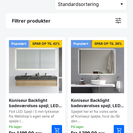
Filtrer produkter
Populært
SPAR OP TIL 42%
Populært
SPAR OP TIL 38%
Koniseur Backlight
Koniseur Backlight
badeværelses spejl, LED –
badeværelses spejl, LED,
lampeudtag – Antidug
Antidug og Touchsensor
Flot LED Spejl i 5 mm tykkelse
Spejlet her er fra vores serie
fra Wallshop's egen serie af
af Koniseur spejle, hvor du får
spejle I…
den…
Fra
1.199,00
Fra
1.299,00