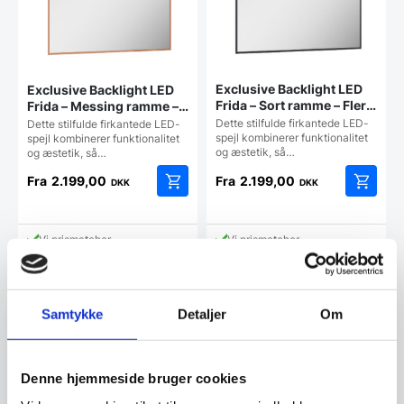
Exclusive Backlight LED
Exclusive Backlight LED
Frida – Sort ramme – Flere
Frida – Messing ramme –
størrelser
Flere størrelser
Dette stilfulde firkantede LED-
Dette stilfulde firkantede LED-
spejl kombinerer funktionalitet
spejl kombinerer funktionalitet
og æstetik, så…
og æstetik, så…
Fra
2.199,00
Fra
2.199,00
DKK
DKK
Dette
Dette
vare
vare
har
har
Vi prismatcher
Vi prismatcher
flere
flere
varianter.
varianter
Mulighederne
Mulighe
SPAR OP TIL 43%
SPAR OP TIL 33%
kan
kan
Samtykke
Detaljer
Om
vælges
vælges
på
på
varesiden
vareside
Denne hjemmeside bruger cookies
Exclusive Fuerteventura –