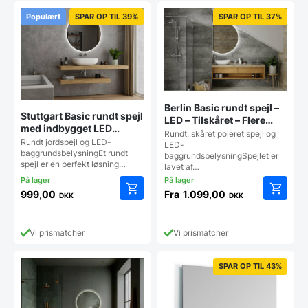
varianter.
Mulighederne
Populært
SPAR OP TIL 39%
SPAR OP TIL 37%
kan
vælges
på
varesiden
Berlin Basic rundt spejl –
Stuttgart Basic rundt spejl
LED – Tilskåret – Flere
med indbygget LED
størrelser
Rundt, skåret poleret spejl og
backlight – Flere
Rundt jordspejl og LED-
LED-
størrelser
baggrundsbelysningEt rundt
baggrundsbelysningSpejlet er
spejl er en perfekt løsning…
lavet af…
999,00
Fra
1.099,00
DKK
DKK
Dette
Dette
vare
vare
har
har
Vi prismatcher
Vi prismatcher
flere
flere
varianter.
varianter
Mulighederne
Mulighe
SPAR OP TIL 43%
kan
kan
vælges
vælges
på
på