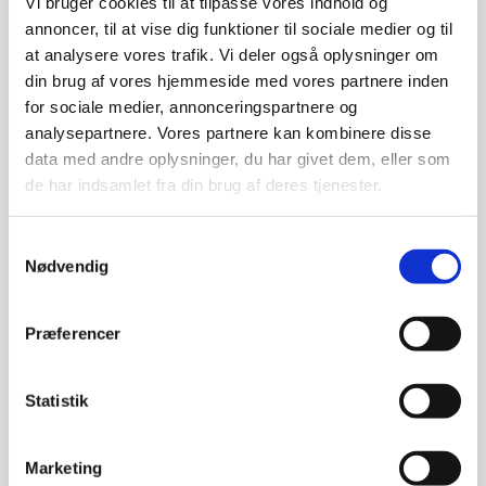
Vi bruger cookies til at tilpasse vores indhold og
LED frontlight spejl i sort
annoncer, til at vise dig funktioner til sociale medier og til
ramme med touch,
Dette runde LED spejl tilbyder
at analysere vores trafik. Vi deler også oplysninger om
antidug, justerbar
en unik mulighed for at skabe
en atmosfære, der…
lysstyrke og farvetone –
din brug af vores hjemmeside med vores partnere inden
Exclusive Backlight LED
Flere størrelser
Frida spejl – Guld ramme –
for sociale medier, annonceringspartnere og
Flere størrelser
Dette stilfulde firkantede LED-
analysepartnere. Vores partnere kan kombinere disse
spejl kombinerer funktionalitet
og æstetik, så…
data med andre oplysninger, du har givet dem, eller som
de har indsamlet fra din brug af deres tjenester.
Fra
2.199,00
DKK
Fra
3.299,00
DKK
Dette
Dette
vare
vare
Samtykkevalg
har
har
Vi prismatcher
Vi prismatcher
Nødvendig
flere
flere
varianter.
varianter
Mulighederne
Mulighe
SPAR OP TIL 33%
SPAR OP TIL 38%
Præferencer
kan
kan
vælges
vælges
på
på
varesiden
vareside
Statistik
Exclusive Lanzarote – LED
Marketing
frontlight spejl i sort