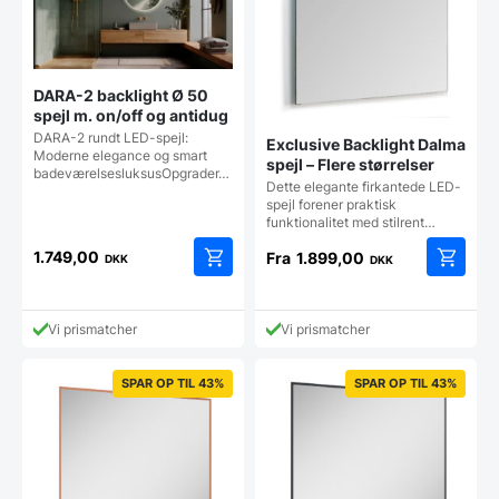
varesiden
vareside
DARA-2 backlight Ø 50
spejl m. on/off og antidug
DARA-2 rundt LED-spejl:
Exclusive Backlight Dalma
Moderne elegance og smart
spejl – Flere størrelser
badeværelsesluksusOpgrader…
Dette elegante firkantede LED-
spejl forener praktisk
funktionalitet med stilrent…
1.749,00
Fra
1.899,00
DKK
DKK
Dette
vare
har
Vi prismatcher
Vi prismatcher
flere
varianter
Mulighe
SPAR OP TIL 43%
SPAR OP TIL 43%
kan
vælges
på
vareside