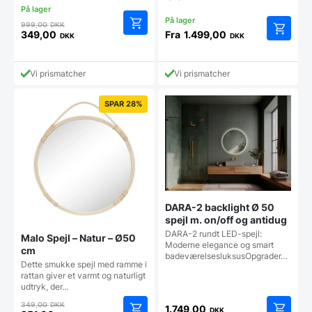
Den
999,00
DKK
oprindelige
349,00
Fra
1.499,00
DKK
DKK
Den
Dette
pris
aktuelle
vare
var:
pris
har
999,00 DKK.
Vi prismatcher
Vi prismatcher
er:
flere
349,00 DKK.
varianter
SPAR 28%
Mulighe
kan
vælges
på
vareside
DARA-2 backlight Ø 50
spejl m. on/off og antidug
DARA-2 rundt LED-spejl:
Malo Spejl – Natur – Ø50
Moderne elegance og smart
cm
badeværelsesluksusOpgrader…
Dette smukke spejl med ramme i
rattan giver et varmt og naturligt
udtryk, der…
Den
349,00
DKK
1.749,00
DKK