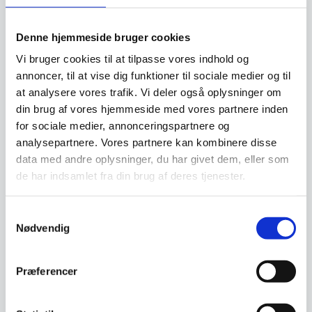
Leveres i 5mm glastykkelse, som sølv og
kobberfrit spejl.
Denne hjemmeside bruger cookies
Lyskilde: 2835 LED, vandtæt LED-stribe
Vi bruger cookies til at tilpasse vores indhold og
Effekt: 9,6 w/m
annoncer, til at vise dig funktioner til sociale medier og til
Farvetemperatur: 3000 kelvin
at analysere vores trafik. Vi deler også oplysninger om
Certifikater: CE, ROHS og IP44
din brug af vores hjemmeside med vores partnere inden
Kun brug af PHILLIPS LED DRIVER
for sociale medier, annonceringspartnere og
Forstærket emballage
analysepartnere. Vores partnere kan kombinere disse
data med andre oplysninger, du har givet dem, eller som
de har indsamlet fra din brug af deres tjenester.
Samtykkevalg
Leveringsmetode
Nødvendig
Præferencer
Har du spørgsmål til varen? Klik her