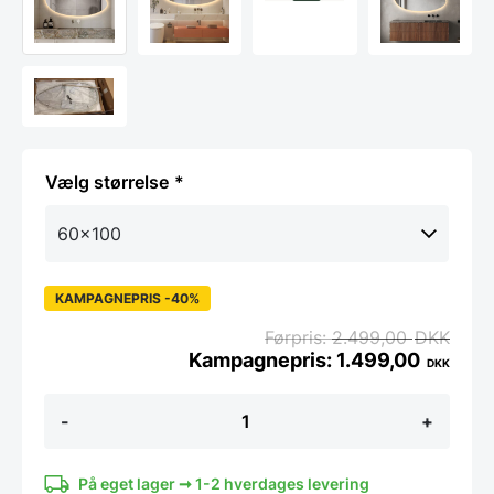
størrelse
KAMPAGNEPRIS -40%
2.499,00
DKK
1.499,00
DKK
Koniseur
-
+
organisk
backlight
LED
spejl,
På eget lager ➞ 1-2 hverdages levering