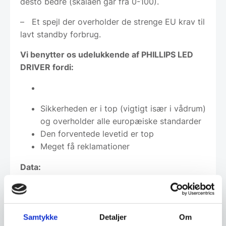
desto bedre (skalaen går fra 0-100).
– Et spejl der overholder de strenge EU krav til
lavt standby forbrug.
Vi benytter os udelukkende af PHILLIPS LED
DRIVER fordi:
Sikkerheden er i top (vigtigt især i vådrum)
og overholder alle europæiske standarder
Den forventede levetid er top
Meget få reklamationer
Data:
Elegant spejl i et asymmetrisk design, med
bløde organiske former.
Spejlene har fået brudsikker behandling,
Samtykke
Detaljer
Om
som gør det robust.