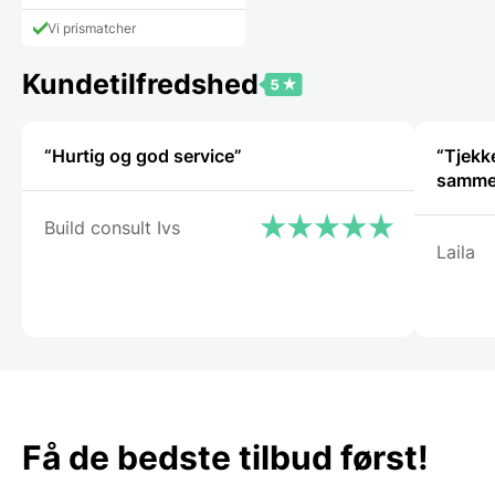
vare
har
Vi prismatcher
flere
varianter.
Kundetilfredshed
Mulighederne
kan
vælges
på
“Hurtig og god service”
“Tjekke
varesiden
Build consult Ivs
Laila
Få de bedste tilbud først!