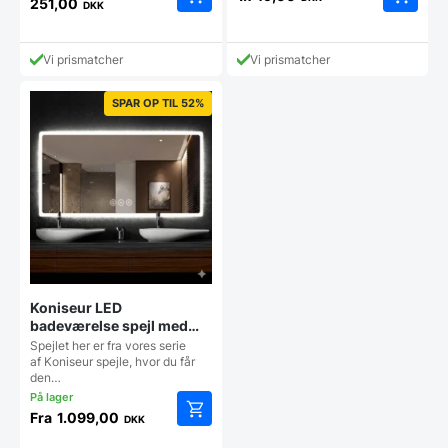
oprindelige
251,00
DKK
Den
pris
aktuelle
var:
pris
349,00 DKK.
Vi prismatcher
Vi prismatcher
er:
251,00 DKK.
SPAR OP TIL 52%
Koniseur LED
badeværelse spejl med
Antidug og Touchsensor
Spejlet her er fra vores serie
af Koniseur spejle, hvor du får
den…
Fra
1.099,00
DKK
Dette