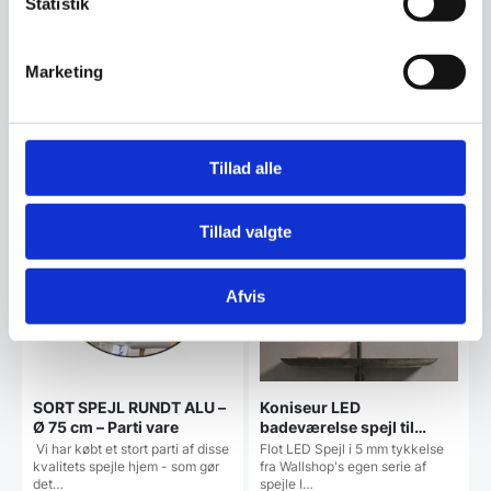
Statistik
Vi prismatcher - Klik her
Marketing
Relaterede varer
Tillad alle
SPAR 65%
Populært
SPAR OP TIL 48%
Tillad valgte
Afvis
SORT SPEJL RUNDT ALU –
Koniseur LED
Ø 75 cm – Parti vare
badeværelse spejl til
Lampeudtag – Antidug
Vi har købt et stort parti af disse
Flot LED Spejl i 5 mm tykkelse
kvalitets spejle hjem - som gør
fra Wallshop's egen serie af
det…
spejle I…