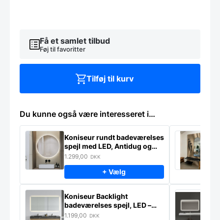
med
antidug
-
Flere
størrelser
Få et samlet tilbud
antal
Føj til favoritter
Tilføj til kurv
Du kunne også være interesseret i…
Koniseur rundt badeværelses
K
spejl med LED, Antidug og
p
Touchsensor
–
1.299,00
2
DKK
+ Vælg
Koniseur Backlight
E
badeværelses spejl, LED –
s
lampeudtag – Antidug
j
1.199,00
2
DKK