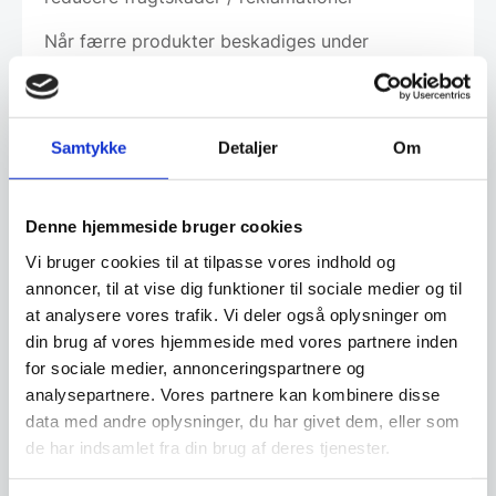
Når færre produkter beskadiges under
transport, reduceres spild, og der bruges færre
ressourcer til produktion og transport af
erstatningsvarer. Dette mindsker CO₂-aftrykket
Samtykke
Detaljer
Om
og bidrager til en mere bæredygtig
forsyningskæde.
Vores spejlproducent har mere end 280 ansatte,
Denne hjemmeside bruger cookies
og er specialister indenfor denne type af
Vi bruger cookies til at tilpasse vores indhold og
produktion.
annoncer, til at vise dig funktioner til sociale medier og til
at analysere vores trafik. Vi deler også oplysninger om
Vi køber hele biler med 600+ spejle pr. gang fra
din brug af vores hjemmeside med vores partnere inden
denne producent for at sikre en lav indkøbspris
for sociale medier, annonceringspartnere og
og et minimum af fragtomkostninger til
analysepartnere. Vores partnere kan kombinere disse
hjemtagelse.
data med andre oplysninger, du har givet dem, eller som
de har indsamlet fra din brug af deres tjenester.
Resultatet er at du her får rigtig meget spejl for
dine penge. Producenten er leverandør til