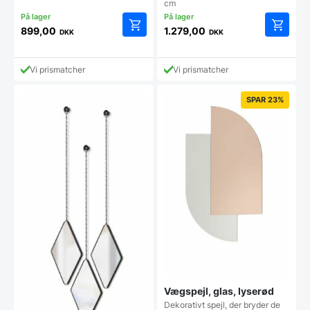
cm
899,00
1.279,00
DKK
DKK
Vi prismatcher
Vi prismatcher
SPAR 23%
Vægspejl, glas, lyserød
Dekorativt spejl, der bryder de