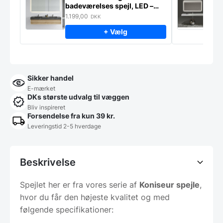
badeværelses spejl, LED –
s
lampeudtag – Antidug
j
1.199,00
2
DKK
f
+ Vælg
Sikker handel
E-mærket
DKs største udvalg til væggen
Bliv inspireret
Forsendelse fra kun 39 kr.
Leveringstid 2-5 hverdage
Beskrivelse
Spejlet her er fra vores serie af
Koniseur spejle
,
hvor du får den højeste kvalitet og med
følgende specifikationer: