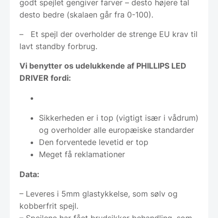
godt spejlet gengiver farver – desto højere tal
desto bedre (skalaen går fra 0-100).
– Et spejl der overholder de strenge EU krav til
lavt standby forbrug.
Vi benytter os udelukkende af PHILLIPS LED
DRIVER fordi:
Sikkerheden er i top (vigtigt især i vådrum)
og overholder alle europæiske standarder
Den forventede levetid er top
Meget få reklamationer
Data:
– Leveres i 5mm glastykkelse, som sølv og
kobberfrit spejl.
– Spejlene har fået brudsikker behandling, som