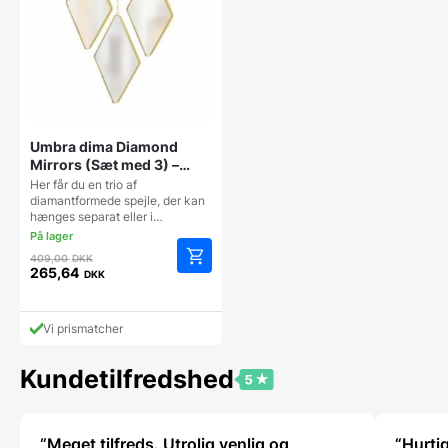
Umbra dima Diamond
Mirrors (Sæt med 3) –
Messing
Her får du en trio af
diamantformede spejle, der kan
hænges separat eller i…
Den
409,00
DKK
oprindelige
265,64
DKK
Den
pris
aktuelle
var:
pris
409,00 DKK.
Vi prismatcher
er:
265,64 DKK.
Kundetilfredshed
“Meget tilfreds. Utrolig venlig og
“Hurtig