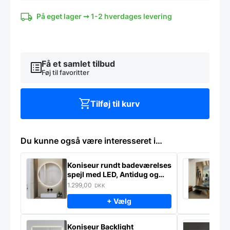
spejl
med
På eget lager ➞ 1-2 hverdages levering
LED
til
lampeudtag
-
Antidug
Få et samlet tilbud
antal
Føj til favoritter
Tilføj til kurv
Du kunne også være interesseret i…
Koniseur rundt badeværelses
K
spejl med LED, Antidug og
p
Touchsensor
–
1.299,00
2
DKK
+ Vælg
Koniseur Backlight
E