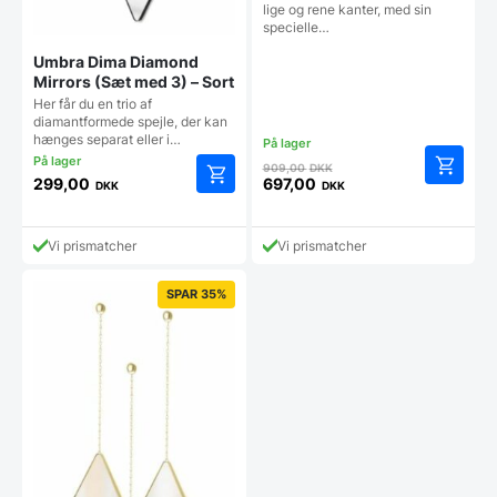
lige og rene kanter, med sin
specielle…
Umbra Dima Diamond
Mirrors (Sæt med 3) – Sort
Her får du en trio af
diamantformede spejle, der kan
hænges separat eller i…
Den
909,00
DKK
oprindelige
299,00
697,00
DKK
DKK
Den
pris
aktuelle
var:
pris
909,00 DKK.
Vi prismatcher
Vi prismatcher
er:
697,00 DKK.
SPAR 35%