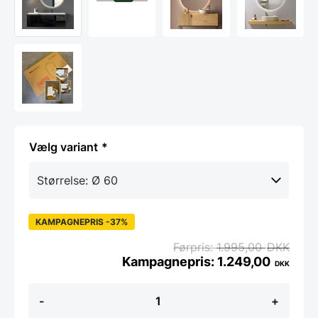
variant
KAMPAGNEPRIS -37%
1.995,00
DKK
1.249,00
DKK
Koniseur
-
+
rundt
badeværelses