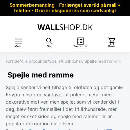
Sommerbemanding - Forlænget svartid på mail +
telefon - Ordrer ekspederes som sædvanligt
Menu
Søg
Favoritter
Kurv
Forside
/
Alle produkter
/
Spejle
/
Funktioner
/
Spejle med ramme
Spejle med ramme
Spejle kender vi helt tilbage til oldtiden og det gamle
Egypten hvor de var lavet af poleret metal, med
dekorative motiver, men spejlet som vi kender det i
dag, blev først fremstillet i det 14 århundrede, men
meget er sket siden og spejle med rammer er en
populær dekoration i alle hjem.