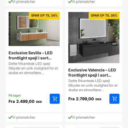
har
har
Vi prismatcher
Vi prismatcher
flere
flere
varianter.
varianter
Mulighederne
Mulighe
SPAR OP TIL 34%
SPAR OP TIL 38%
kan
kan
vælges
vælges
på
på
varesiden
vareside
Exclusive Sevilla – LED
frontlight spejl i sort
ramme med touch – Flere
Dette firkantede LED spejl
størrelser
tilbyder en unik mulighed for at
Exclusive Valencia – LED
skabe en atmosfære…
frontlight spejl i sort
ramme med touch,
Dette firkantede LED spejl
antidug, justerbar
tilbyder en unik mulighed for at
skabe en atmosfære…
lysstyrke og farvetone –
flere størrelser
Fra
2.799,00
DKK
Fra
2.499,00
DKK
Dette
Dette
vare
vare
har
har
Vi prismatcher
Vi prismatcher
flere
flere
varianter.
varianter