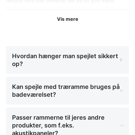
resultat hvis man indrettet det på en god måde.
Spejle med ramme i forskellige designs og størrelser
Rammer på spejle er stil, og med den rigtige
Vis mere
indretning kan man gøre spejlet til den vigtigste del
af rummet. Det vigtigste er dog at man ikke sætter
den overfor en sofa eller en stol, for det kan
reflektere personer og skabe ubehag for personer
der sidder overfor, men hæng den evt. et sted hvor
Hvordan hænger man spejlet sikkert
spejlet fanger et andet kunstværk.
op?
Populære spejle med ramme er de store New York
spejle. Med deres store størrelse og deres forskellige
Kan spejle med træramme bruges på
rammer gør spejlet noget helt særligt ved
badeværelset?
indretningen. Med rammernes rustikke look gør
spejlene bare lidt ekstra i rummene.
Et rundt spejl med en lille ramme fungere utrolig godt
Passer rammerne til jeres andre
over et møbel, på den måde behøver du ikke at
produkter, som f.eks.
forholde dig til at linjerne flugter med møblet.
akustikpaneler?