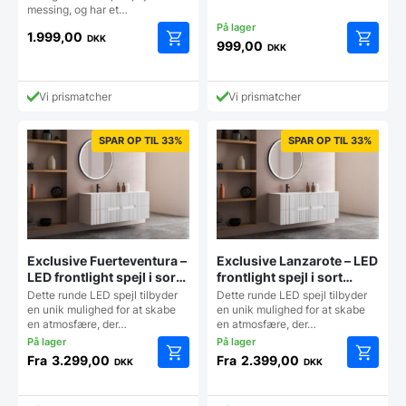
messing, og har et…
1.999,00
DKK
999,00
DKK
Dette
vare
har
Vi prismatcher
Vi prismatcher
flere
varianter
Mulighe
SPAR OP TIL 33%
SPAR OP TIL 33%
kan
vælges
på
vareside
Exclusive Fuerteventura –
Exclusive Lanzarote – LED
LED frontlight spejl i sort
frontlight spejl i sort
ramme med touch,
ramme – Flere størrelser
Dette runde LED spejl tilbyder
Dette runde LED spejl tilbyder
antidug, justerbar
en unik mulighed for at skabe
en unik mulighed for at skabe
en atmosfære, der…
en atmosfære, der…
lysstyrke og farvetone –
Flere størrelser
Fra
3.299,00
Fra
2.399,00
DKK
DKK
Dette
Dette
vare
vare