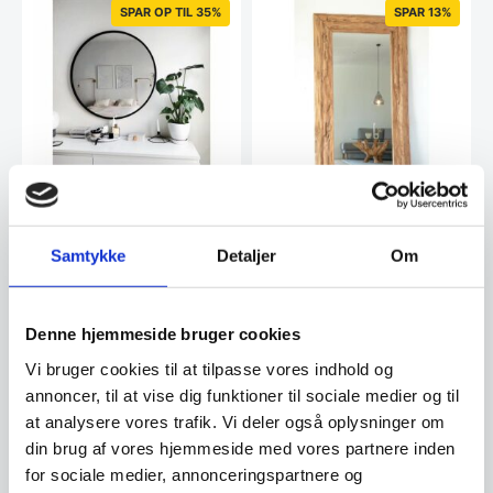
Mulighederne
Mulighe
SPAR OP TIL 35%
SPAR 13%
kan
kan
vælges
vælges
på
på
varesiden
vareside
Flensborg Basic rundt
Granada Antik Spejl –
spejl – Sort ramme – Flere
Natur – 101×180 cm
Samtykke
Detaljer
Om
størrelser
Rundt spejl i sort
Dette antikke spejl i teak træ
aluminiumsramme Sort, Et rundt
tilfører et elegant og tidløst
spejl er en ideel…
præg til…
Denne hjemmeside bruger cookies
3.827,00
DKK
799,00
DKK
4.399,00
DKK
Vi bruger cookies til at tilpasse vores indhold og
Dette
vare
annoncer, til at vise dig funktioner til sociale medier og til
har
Vi prismatcher
Vi prismatcher
at analysere vores trafik. Vi deler også oplysninger om
flere
din brug af vores hjemmeside med vores partnere inden
varianter.
Mulighederne
SPAR 26%
for sociale medier, annonceringspartnere og
kan