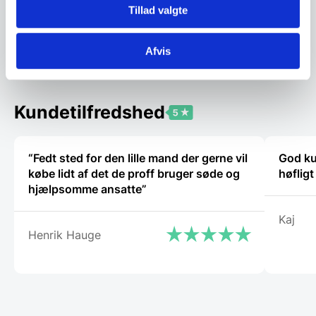
2.849,00
DKK
Tillad valgte
Vi prismatcher
Vi prismatcher
Afvis
Kundetilfredshed
“Fedt sted for den lille mand der gerne vil
God ku
købe lidt af det de proff bruger søde og
høflig
hjælpsomme ansatte”
Kaj
Henrik Hauge