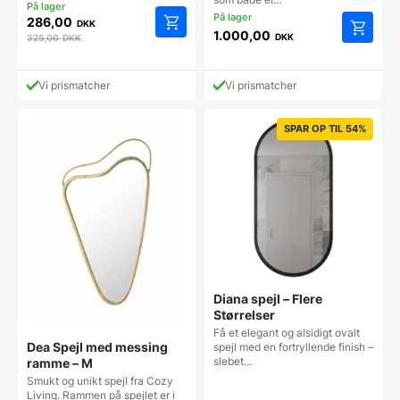
286,00
DKK
1.000,00
DKK
325,00
DKK
Dette
vare
har
Vi prismatcher
Vi prismatcher
flere
varianter
Mulighe
SPAR OP TIL 54%
kan
vælges
på
vareside
Diana spejl – Flere
Størrelser
Få et elegant og alsidigt ovalt
Dea Spejl med messing
spejl med en fortryllende finish –
slebet…
ramme – M
Smukt og unikt spejl fra Cozy
Living. Rammen på spejlet er i