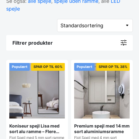
Se også:
alle spejle
,
spejle uden ramme
, alle
LED
spejle
Filtrer produkter
Populært
SPAR OP TIL 60%
Populært
SPAR OP TIL 38%
Koniseur spejl Lisa med
Premium spejl med 14 mm
sort alu ramme – Flere
sort aluminiumsramme
størrelser
Flot Spejl med 5 mm sort ramme
Flot Spejl med 4 mm sort