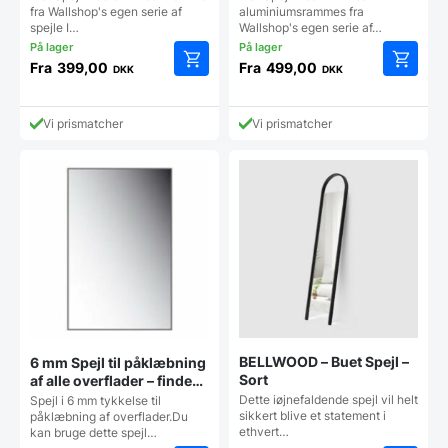
fra Wallshop's egen serie af
aluminiumsrammes fra
spejle I…
Wallshop's egen serie af…
Fra
399,00
Fra
499,00
DKK
DKK
Dette
Dette
vare
vare
har
har
Vi prismatcher
Vi prismatcher
flere
flere
varianter.
varianter
Mulighederne
Mulighe
kan
kan
vælges
vælges
på
på
varesiden
vareside
BELLWOOD – Buet Spejl –
6 mm Spejl til påklæbning
Sort
af alle overflader – findes i
alle størrelser
Dette iøjnefaldende spejl vil helt
Spejl i 6 mm tykkelse til
sikkert blive et statement i
påklæbning af overflader.Du
ethvert…
kan bruge dette spejl…