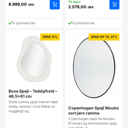
8.999,00
DKK
2.579,00
DKK
Vi prismatcher
Vi prismatcher
SPAR 12%
SPAR OP TIL 37%
Bosa Spejl – Teddy/hvid –
46,5×61 cm
Dette unikke spejl med en blød
teddy-ramme i hvid tilfører et
Copenhagen Spejl Muubs
hyggeligt og…
sort jern ramme
Copenhagen spejl fra Muubs -
Et smukt og minimalistisk spejl,
som både er…