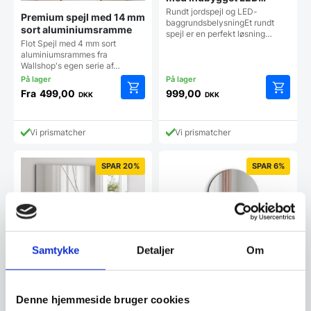
backlight – Flere
Rundt jordspejl og LED-
Premium spejl med 14 mm
størrelser
baggrundsbelysningEt rundt
sort aluminiumsramme
spejl er en perfekt løsning…
Flot Spejl med 4 mm sort
aluminiumsrammes fra
Wallshop's egen serie af…
Fra
499,00
999,00
DKK
DKK
Dette
Dette
vare
vare
har
har
Vi prismatcher
Vi prismatcher
flere
flere
varianter.
varianter
Mulighederne
Mulighe
SPAR 20%
SPAR 6%
kan
kan
vælges
vælges
på
på
varesiden
vareside
Samtykke
Detaljer
Om
Denne hjemmeside bruger cookies