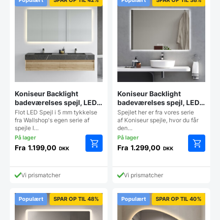
Koniseur Backlight
Koniseur Backlight
badeværelses spejl, LED –
badeværelses spejl, LED,
lampeudtag – Antidug
Antidug og Touchsensor
Flot LED Spejl i 5 mm tykkelse
Spejlet her er fra vores serie
fra Wallshop's egen serie af
af Koniseur spejle, hvor du får
spejle I…
den…
Fra
1.199,00
Fra
1.299,00
DKK
DKK
Dette
Dette
vare
vare
har
har
Vi prismatcher
Vi prismatcher
flere
flere
varianter.
varianter
Mulighederne
Mulighe
Populært
SPAR OP TIL 48%
Populært
SPAR OP TIL 40%
kan
kan
vælges
vælges