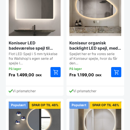
på
på
varesiden
vareside
Koniseur LED
Koniseur organisk
badeværelse spejl til
backlight LED spejl, med
Lampeudtag – Antidug
antidug – Flere størrelser
Flot LED Spejl i 5 mm tykkelse
Spejlet her er fra vores serie
fra Wallshop's egen serie af
af Koniseur spejle, hvor du får
spejle I…
den…
Fra
1.499,00
Fra
1.199,00
DKK
DKK
Dette
Dette
vare
vare
har
har
Vi prismatcher
Vi prismatcher
flere
flere
varianter.
varianter
Mulighederne
Mulighe
Populært
SPAR OP TIL 48%
Populært
SPAR OP TIL 48%
kan
kan
vælges
vælges
på
på
varesiden
vareside