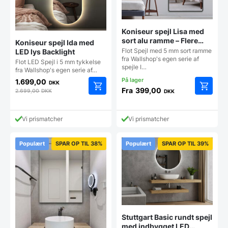
Koniseur spejl Lisa med
sort alu ramme – Flere
Koniseur spejl Ida med
størrelser
Flot Spejl med 5 mm sort ramme
LED lys Backlight
fra Wallshop's egen serie af
Flot LED Spejl i 5 mm tykkelse
spejle I…
fra Wallshop's egen serie af…
1.699,00
DKK
Fra
399,00
2.699,00
DKK
DKK
Dette
vare
har
Vi prismatcher
Vi prismatcher
flere
varianter
Mulighe
Populært
SPAR OP TIL 38%
Populært
SPAR OP TIL 39%
kan
vælges
på
vareside
Stuttgart Basic rundt spejl
med indbygget LED