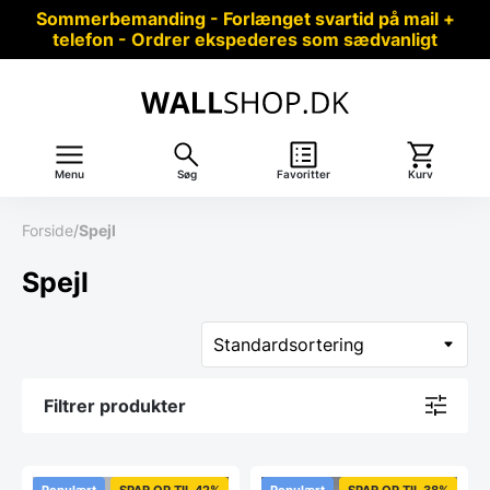
Sommerbemanding - Forlænget svartid på mail +
telefon - Ordrer ekspederes som sædvanligt
Menu
Søg
Favoritter
Kurv
Forside
/
Spejl
Spejl
Filtrer produkter
Populært
SPAR OP TIL 42%
Populært
SPAR OP TIL 38%