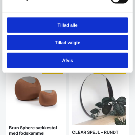
BELLWOOD – Buet Spejl –
Bosa Spejl – Teddy/hvid –
Sort
46,5×61 cm
Dette iøjnefaldende spejl vil helt
Dette unikke spejl med en blød
sikkert blive et statement i
teddy-ramme i hvid tilfører et
ethvert…
hyggeligt og…
Tillad alle
286,00
DKK
2.579,00
DKK
325,00
DKK
Tillad valgte
Vi prismatcher
Vi prismatcher
Afvis
SPAR 68%
SPAR OP TIL 24%
Brun Sphere sækkestol
CLEAR SPEJL – RUNDT
med fodskammel