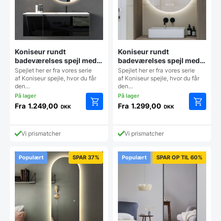
Koniseur rundt
Koniseur rundt
badeværelses spejl med
badeværelses spejl med
LED til lampeudtag –
LED, Antidug og
Spejlet her er fra vores serie
Spejlet her er fra vores serie
Antidug
Touchsensor
af Koniseur spejle, hvor du får
af Koniseur spejle, hvor du får
den…
den…
Fra
1.249,00
Fra
1.299,00
DKK
DKK
Dette
Dette
vare
vare
har
har
Vi prismatcher
Vi prismatcher
flere
flere
varianter.
varianter
Mulighederne
Mulighe
Populært
SPAR 37%
Populært
SPAR OP TIL 60%
kan
kan
vælges
vælges
på
på
varesiden
vareside