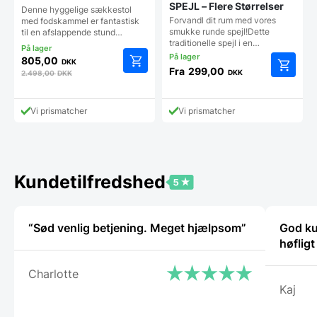
SPEJL – Flere Størrelser
Denne hyggelige sækkestol
Forvandl dit rum med vores
med fodskammel er fantastisk
smukke runde spejl!Dette
til en afslappende stund…
traditionelle spejl i en…
805,00
DKK
Fra
299,00
DKK
2.498,00
DKK
Dette
vare
har
Vi prismatcher
Vi prismatcher
flere
varianter
Mulighe
kan
vælges
Kundetilfredshed
på
vareside
“Sød venlig betjening. Meget hjælpsom”
God ku
høflig
Charlotte
Kaj