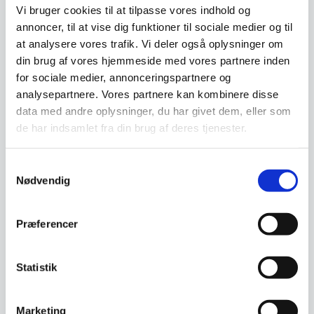
Aflangt facetslebet spejl –
Vi bruger cookies til at tilpasse vores indhold og
Completion
annoncer, til at vise dig funktioner til sociale medier og til
ARCH – CLEAR – 55×155
Det elegante firkantede spejl,
at analysere vores trafik. Vi deler også oplysninger om
Completion, er en sublim
cm
tilføjelse til dit…
din brug af vores hjemmeside med vores partnere inden
Arch er et smukt og organisk
spejl, der kombinerer de bløde
for sociale medier, annonceringspartnere og
og hårde kanter i…
analysepartnere. Vores partnere kan kombinere disse
1.599,00
1.359,96
DKK
DKK
data med andre oplysninger, du har givet dem, eller som
1.699,00
DKK
1.699,00
DKK
de har indsamlet fra din brug af deres tjenester.
Vi prismatcher
Vi prismatcher
Samtykkevalg
Nødvendig
SPAR 12%
Præferencer
Statistik
Marketing