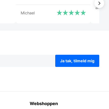
og god weekend”
anony
Michael
Ja tak, tilmeld mig
Webshoppen