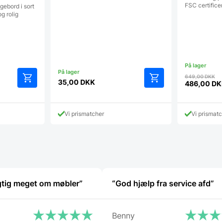
FSC certificer
ebord i sort
g rolig
D
649,00
DKK
35,00
DKK
op
486,00
DK
Den
pr
aktuelle
va
pris
6
Vi prismatcher
Vi prismat
er:
486,00 D
gtig meget om møbler”
“God hjælp fra service afd”
Benny