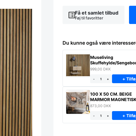
Få et samlet tilbud
Føj til favoritter
Du kunne også være interesser
Museliving
Skuffehylde/Sengebor
massiv eg
999,00
DKK
+ Tilfø
-
+
100 X 50 CM. BEIGE
MARMOR MAGNETIS
STÆNKPLADE
873,00
DKK
+ Tilfø
-
+