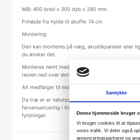
Mål: 400 bred x 300 dyb x 280 mm.
Frihøjde fra hylde til skuffe: 14 cm
Montering:
Den kan monteres på væg, akustikpaneler eller lig
du ønsker det.
Monteres nemt med en skinne på væggen og heref
reolen ned over skinnen.
Alt medfølger til montering.
Samtykke
Da træ er er naturprodukt, kan der forekomme le
farvenuancering i træet, samt knaster/små revne
Denne hjemmeside bruger c
fyldninger.
Vi bruger cookies til at tilpas
vores trafik. Vi deler også 
annonceringspartnere og anal