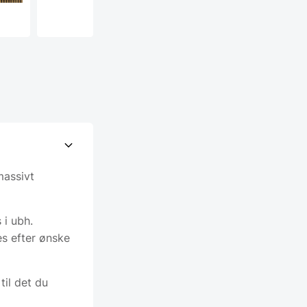
massivt
 i ubh.
s efter ønske
til det du