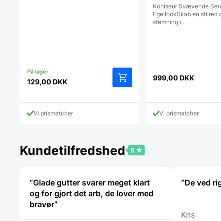
Koniseur Svævende Seng
Ege lookSkab en stilren o
stemning i…
999,00
DKK
129,00
DKK
Dette
vare
har
Vi prismatcher
Vi prismatcher
flere
varianter.
Mulighederne
kan
Kundetilfredshed
vælges
på
varesiden
“Glade gutter svarer meget klart
“De ved ri
og for gjort det arb, de lover med
bravør”
Kris