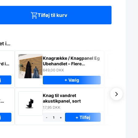
Tilføj til kurv
et i…
Knagrække / Knagpanel Eg
Kn
d i
Ubehandlet – Flere
ak
størrelser
649,00
DKK
17
j
+ Vælg
-
Knag til vandret
Ak
K
akustikpanel, sort
hø
17,95
DKK
1.
j
+ Tilføj
-
+