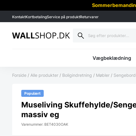
Sommerbemanding -
Kontakt
Kortbetaling
Service på produkt
Returvarer
Vægbeklædning
Forside
/
Alle produkter
/
Boligindretning
/
Møbler
/
Sengebord
Populært
Museliving Skuffehylde/Senge
massiv eg
Varenummer: BET4030OAK