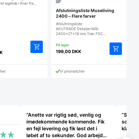
et egetræ i finer fra…
Afslutningsliste Museliving
2400 – Flere farver
Afslutningsliste
AKUTRADE Detaljer:Mål:
2400x27x18 mm.Træ: FSC…
en
199,00
DKK
rindelige
K
Dette
is
vare
r:
har
49,00 DKK.
cher
Vi prismatcher
flere
KK.
varianter.
Mulighedern
kan
vælges
på
varesiden
“Anette var rigtig sød, venlig og
“Super 
imødekommende kommende. Fik
som vi 
en fejl levering og fik løst det i
klart v
løbet af to sekunder. God arbejde