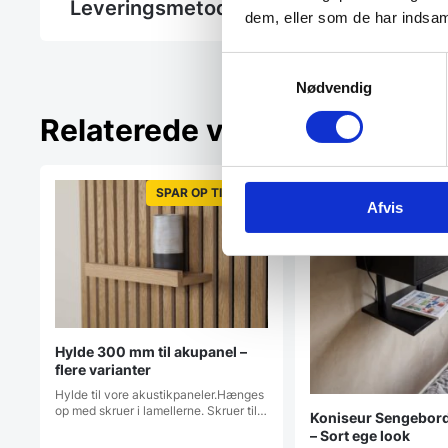
Leveringsmetode
dem, eller som de har indsaml
Samtykkevalg
Nødvendig
Relaterede varer
SPAR OP TIL 32%
Afvis
Hylde 300 mm til akupanel –
flere varianter
Hylde til vore akustikpaneler.Hænges
op med skruer i lamellerne. Skruer til…
Koniseur Sengebord 
– Sort ege look