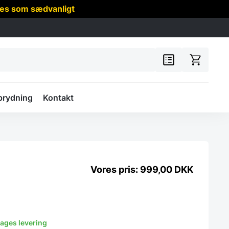
res som sædvanligt
prydning
Kontakt
999,00
DKK
dages levering