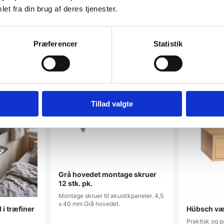
et fra din brug af deres tjenester.
Præferencer
Statistik
Populært
Tillad valgte
Grå hovedet montage skruer
12 stk. pk.
Montage skruer til akustikpaneler. 4,5
x 40 mm Grå hovedet.
i træfiner
Hübsch væg
Praktisk og 