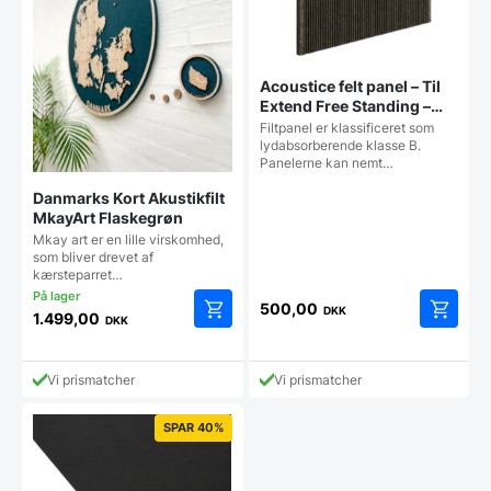
varesiden
vareside
Acoustice felt panel – Til
Extend Free Standing –
600×400 mm – Mørk Grå
Filtpanel er klassificeret som
lydabsorberende klasse B.
Panelerne kan nemt…
Danmarks Kort Akustikfilt
MkayArt Flaskegrøn
Mkay art er en lille virskomhed,
som bliver drevet af
kærsteparret…
500,00
DKK
1.499,00
DKK
Dette
vare
har
Vi prismatcher
Vi prismatcher
flere
varianter.
SPAR 40%
Mulighederne
kan
vælges