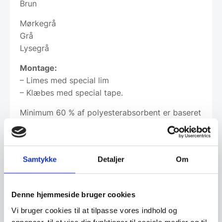
Brun
Mørkegrå
Grå
Lysegrå
Montage:
– Limes med special lim
– Klæbes med special tape.
Minimum 60 % af polyesterabsorbent er baseret
på upcyclede plastikflasker. De resterende ca.
40 % er nye polyesterfibre som sikrer perfekt
kvalitet,- og produktegenskaber.
Samtykke
Detaljer
Om
Genanvendelige, fugtresistent og afgiver ikke
støv – De er derfor astma,- og allergivenlige.
Denne hjemmeside bruger cookies
Hexagonerne er produceret i Danmark.
Vi bruger cookies til at tilpasse vores indhold og
annoncer, til at vise dig funktioner til sociale medier og til