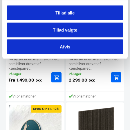
Tillad alle
Tillad valgte
Afvis
Verdens Kort Akustikfilt
Verdens Kort Akustikfilt
MkayArt Lys Marmor
MkayArt Koksgrå
Mkay art er en lille virskomhed,
Mkay art er en lille virskomhed,
som bliver drevet af
som bliver drevet af
kærsteparret…
kærsteparret…
Fra
1.499,00
2.299,00
DKK
DKK
Dette
Dette
vare
vare
har
har
Vi prismatcher
Vi prismatcher
flere
flere
varianter.
varianter
SPAR OP TIL 12%
Mulighederne
Mulighe
kan
kan
vælges
vælges
på
på