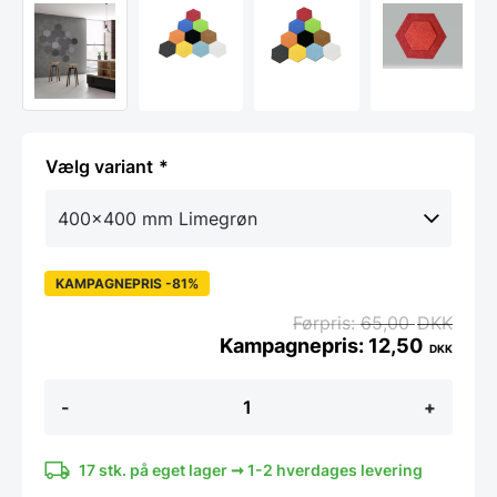
variant
KAMPAGNEPRIS -81%
65,00
DKK
12,50
DKK
Filt
-
+
Hexagon
i
flere
farver
17 stk. på eget lager ➞ 1-2 hverdages levering
og