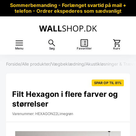
Sommerbemanding - Forlænget svartid på mail +
telefon - Ordrer ekspederes som sædvanligt
Menu
Søg
Favoritter
Kurv
Forside
/
Alle produkter
/
Vægbeklædning
/
Akustikløsninger & Træ
SPAR OP TIL 81%
Filt Hexagon i flere farver og
størrelser
Varenummer: HEXAGON22Limegrøn