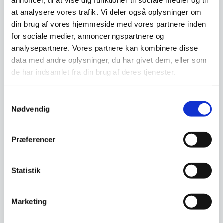
at analysere vores trafik. Vi deler også oplysninger om
din brug af vores hjemmeside med vores partnere inden
Leveringsmetode
for sociale medier, annonceringspartnere og
analysepartnere. Vores partnere kan kombinere disse
data med andre oplysninger, du har givet dem, eller som
de har indsamlet fra din brug af deres tjenester.
Har du spørgsmål til varen? Klik her
Samtykkevalg
Nødvendig
Vi prismatcher - Klik her
Præferencer
Relaterede varer
Statistik
SPAR OP TIL 15%
SPAR OP TIL 15%
Marketing