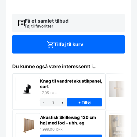
størrelser
antal
Få et samlet tilbud
Føj til favoritter
Tilføj til kurv
Du kunne også være interesseret i…
Knag til vandret akustikpanel,
H
sort
f
17,95
1
DKK
+ Tilføj
-
+
Akustisk Skillevæg 120 cm
M
høj med fod – ubh. eg
S
m
1.999,00
9
DKK