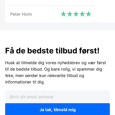
problemer. Jeg kan i høj grad anbefale
Gastrobutikken – som både på priser og
Peter Holm
service er noget ud over det
sædvanlige.”
Få de bedste tilbud først!
Husk at tilmelde dig vores nyhedsbrev og vær først
til de bedste tilbud. Og bare rolig, vi spammer dig
ikke, men sender kun relevante tilbud og
informationer til dig.
Ja tak, tilmeld mig