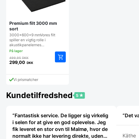
på
varesiden
Premium filt 3000 mm
sort
3000x600x9 mmVores filt
spiller en vigtig rolle i
akustikpanelernes…
Den
499,95
DKK
oprindelige
299,00
DKK
Den
pris
aktuelle
var:
pris
499,95 DKK.
Vi prismatcher
er:
299,00 DKK.
Kundetilfredshed
“Fantastisk service. De ligger sig virkelig
“Det v
i selen for at give en god oplevelse. Jeg
fik leveret en stor ovn til Malmø, hvor de
Käthe
normalt ikke har levering direkte, uden