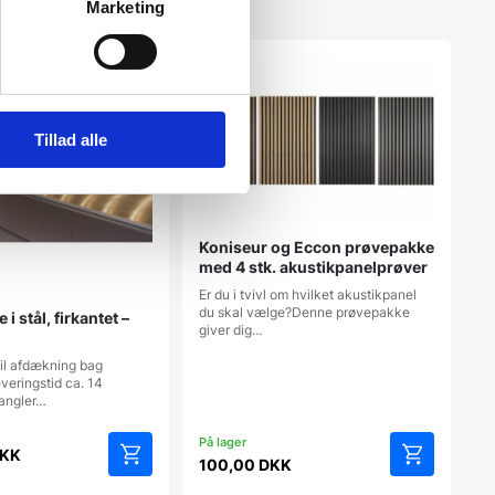
Marketing
Tillad alle
Koniseur og Eccon prøvepakke
med 4 stk. akustikpanelprøver
Er du i tvivl om hvilket akustikpanel
du skal vælge?Denne prøvepakke
i stål, firkantet –
giver dig…
il afdækning bag
eringstid ca. 14
angler…
KK
100,00
DKK