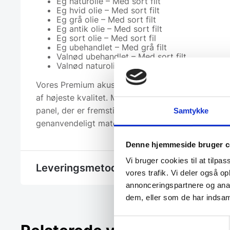
Eg naturolie – Med sort filt
Eg hvid olie – Med sort filt
Eg grå olie – Med sort filt
Eg antik olie – Med sort filt
Eg sort olie – Med sort fil
Eg ubehandlet – Med grå filt
Valnød ubehandlet – Med sort filt
Valnød naturolie – Med sort filt
Vores Premium akustikpaneler er produceret i Da
af højeste kvalitet. Med Premium akustikpanelerne
panel, der er fremstillet i FSC-certificeret træ og 
Samtykke
genanvendeligt materiale.
Denne hjemmeside bruger c
Vi bruger cookies til at tilpas
Leveringsmetode
vores trafik. Vi deler også 
annonceringspartnere og anal
dem, eller som de har indsaml
Samtykkevalg