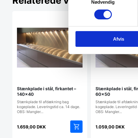
Relaterede varer
Nødvendig
Afvis
Stænkplade i stål, firkantet –
Stænkplade i stål, fi
140×40
60×50
Stænkplade til afdækning bag
Stænkplade til afdækni
kogeplade. Leveringstid ca. 14 dage.
kogeplade. Leveringstid 
OBS: Mangler…
OBS: Mangler…
1.659,00
DKK
1.059,00
DKK