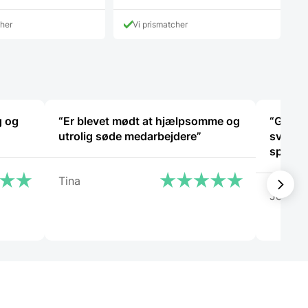
cher
Vi prismatcher
g og
“Er blevet mødt at hjælpsomme og
“God s
utrolig søde medarbejdere”
svare 
Tina
Jeanet