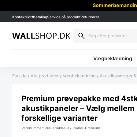
Sommerbemanding -
Kontakt
Kortbetaling
Service på produkt
Returvarer
Vægbeklædning
Forside
/
Alle produkter
/
Vægbeklædning
/
Akustikløsninger
Premium prøvepakke med 4stk
akustikpaneler – Vælg mellem
forskellige varianter
Varenummer: Prøvepakke-akupanel-Premium