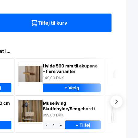
Tilføj til kurv
et i…
Hylde 560 mm til akupanel
Mu
– flere varianter
ma
149,00
DKK
64
j
+ Vælg
-
20 cm
Museliving
Sk
Skuffehylde/Sengebord i
Ak
massiv eg
mo
999,00
DKK
70
+ Tilføj
-
+
-