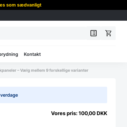
res som sædvanligt
prydning
Kontakt
aneler – Vælg mellem 9 forskellige varianter
 hverdage
100,00
DKK