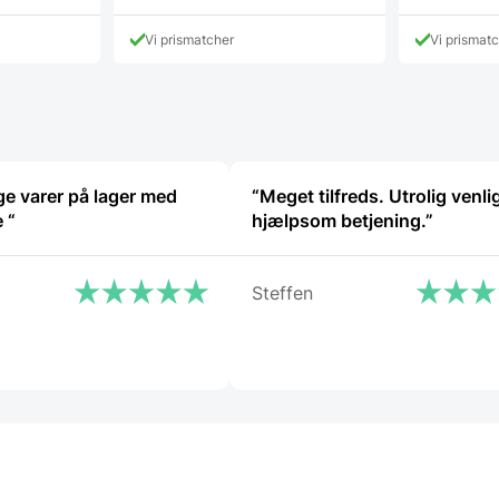
vare
har
Vi prismatcher
Vi prismat
flere
varianter.
Mulighederne
kan
vælges
på
varesiden
ige varer på lager med
“Meget tilfreds. Utrolig venli
det samme “
hjælpsom betjening.”
Steffen