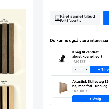
akustikpaneler
–
Vælg
mellem
Få et samlet tilbud
9
Føj til favoritter
forskellige
varianter
antal
Du kunne også være interesser
Knag til vandret
akustikpanel, sort
17,95
DKK
+ Tilfø
-
+
Akustisk Skillevæg 1
høj med fod – ubh. eg
1.999,00
DKK
+ Vælg