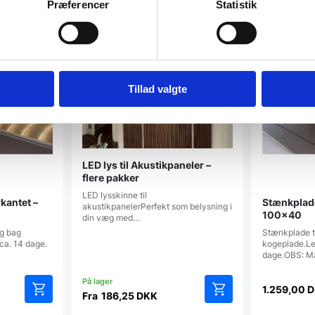
Præferencer
Statistik
Populært
SPAR OP TIL 38%
Tillad valgte
LED lys til Akustikpaneler –
flere pakker
LED lysskinne til
rkantet –
Stænkplade 
akustikpanelerPerfekt som belysning i
100×40
din væg med…
ng bag
Stænkplade t
ca. 14 dage.
kogeplade.Lev
dage.OBS: M
1.259,00
D
Fra
186,25
DKK
Dette