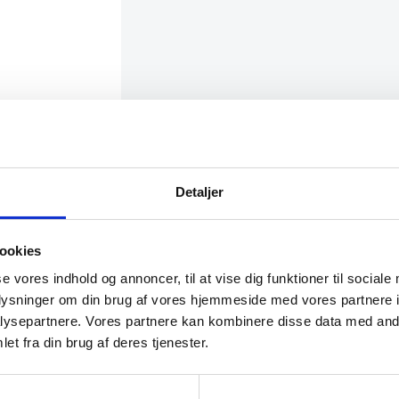
nmark, og er
 får du et
med filt af
Detaljer
ookies
se vores indhold og annoncer, til at vise dig funktioner til sociale
oplysninger om din brug af vores hjemmeside med vores partnere i
ysepartnere. Vores partnere kan kombinere disse data med andr
et fra din brug af deres tjenester.