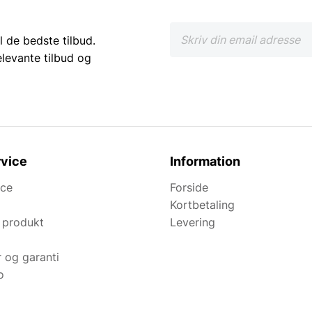
l de bedste tilbud.
elevante tilbud og
vice
Information
ice
Forside
Kortbetaling
 produkt
Levering
r og garanti
o