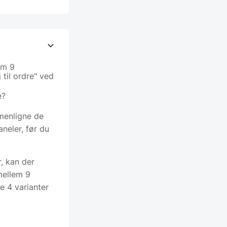
em 9
 til ordre" ved
e?
menligne de
neler, før du
, kan der
mellem 9
ke 4 varianter