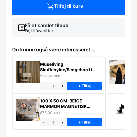
Tilføj til kurv
Få et samlet tilbud
Føj til favoritter
Du kunne også være interesseret i…
Museliving
K
Skuffehylde/Sengebord i
U
massiv eg
999,00
6
DKK
+ Tilføj
-
+
100 X 50 CM. BEIGE
K
MARMOR MAGNETISK
s
STÆNKPLADE
873,00
1
DKK
+ Tilføj
-
+