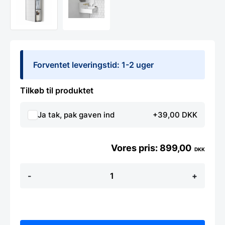
Forventet leveringstid: 1-2 uger
Tilkøb til produktet
Ja tak, pak gaven ind
+39,00 DKK
899,00
DKK
CUBIKO
-
+
spejl
og
hylder
fra
Umbra
antal