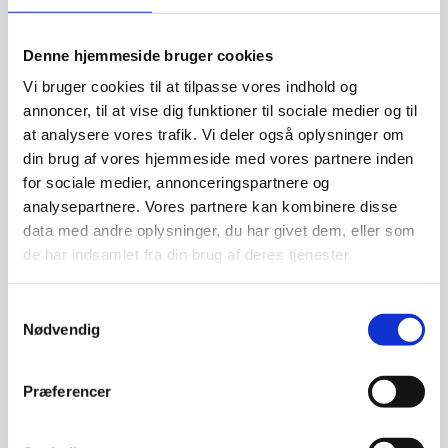
SPAR 31%
SPAR 36%
Denne hjemmeside bruger cookies
Vi bruger cookies til at tilpasse vores indhold og
annoncer, til at vise dig funktioner til sociale medier og til
at analysere vores trafik. Vi deler også oplysninger om
din brug af vores hjemmeside med vores partnere inden
Ronja Badmøbel, 50×37 –
for sociale medier, annonceringspartnere og
Antracit Blank
analysepartnere. Vores partnere kan kombinere disse
RONJA møbelpakke er en smart
data med andre oplysninger, du har givet dem, eller som
løsning til de små rum.Det rene
og elegante…
de har indsamlet fra din brug af deres tjenester.
Ronja Badmøbel, 50×37 –
Skovgrøn Mat
RONJA møbelpakke er en smart
Samtykkevalg
løsning til de små rum.Det rene
Nødvendig
og elegante…
Den
Den
3.459,00
DKK
3.459,00
DKK
oprindelige
oprindelige
2.399,00
2.199,00
DKK
DKK
Præferencer
Den
Den
pris
pris
aktuelle
aktuelle
var:
var:
pris
pris
3.459,00 DKK.
3.459,00 DKK.
Vi prismatcher
Vi prismatcher