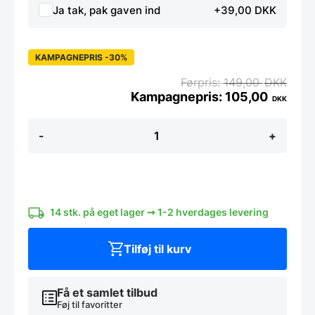
Ja tak, pak gaven ind
+39,00 DKK
KAMPAGNEPRIS -30%
149,00
DKK
105,00
DKK
Tavle
-
+
rens
i
praktisk
metalholder
til
glastavle
antal
14 stk. på eget lager ➞ 1-2 hverdages levering
Tilføj til kurv
Få et samlet tilbud
Føj til favoritter