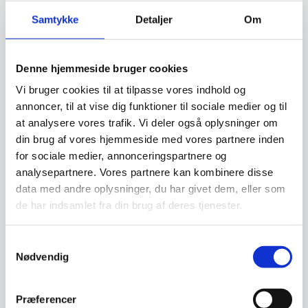
Samtykke
Detaljer
Om
Vi prismatcher - Klik her
Denne hjemmeside bruger cookies
Relaterede varer
Vi bruger cookies til at tilpasse vores indhold og
annoncer, til at vise dig funktioner til sociale medier og til
SPAR 21%
SPAR 27%
at analysere vores trafik. Vi deler også oplysninger om
din brug af vores hjemmeside med vores partnere inden
for sociale medier, annonceringspartnere og
analysepartnere. Vores partnere kan kombinere disse
data med andre oplysninger, du har givet dem, eller som
de har indsamlet fra din brug af deres tjenester.
Samtykkevalg
Super stærk magnet Træ
Super Stærk Magnetisk
Nødvendig
(2 stk)
Bambus Boks
NAGA nord Super Stærke
Super Stærk Magnetisk Bambus
magneter. Cirkel i Teaktræ.Dia.
Boks 6 x 6 x 6 cm. Perfekt til
Præferencer
2,5 cm.Perfekt til alle…
glastavler, kan…