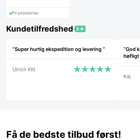
Den
pris
aktuelle
var:
pris
9,95 DKK.
Vi prismatcher
er:
7,86 DKK.
Kundetilfredshed
“Super hurtig ekspedition og levering “
“God k
høflig
Ulrich Klit
Kaj
Få de bedste tilbud først!