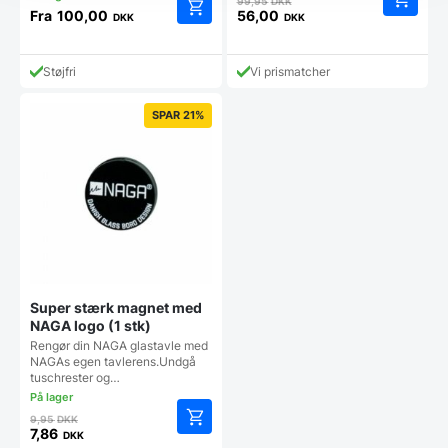
99,95
DKK
oprindelige
Fra
100,00
56,00
DKK
DKK
Dette
Den
pris
vare
aktuelle
var:
har
pris
99,95 DKK.
Støjfri
Vi prismatcher
flere
er:
varianter.
56,00 DKK.
SPAR 21%
Mulighederne
kan
vælges
på
varesiden
Super stærk magnet med
NAGA logo (1 stk)
Rengør din NAGA glastavle med
NAGAs egen tavlerens.Undgå
tuschrester og…
Den
9,95
DKK
oprindelige
7,86
DKK