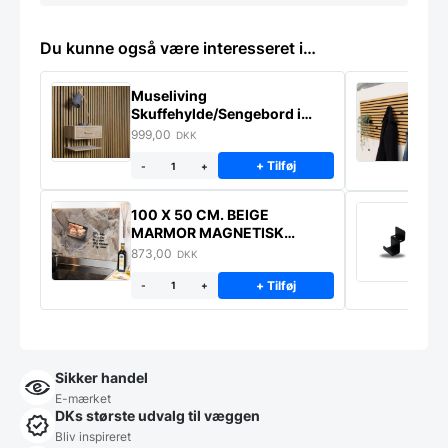
Du kunne også være interesseret i…
Museliving
K
Skuffehylde/Sengebord i
U
massiv eg
999,00
6
DKK
+ Tilføj
-
+
100 X 50 CM. BEIGE
K
MARMOR MAGNETISK
s
STÆNKPLADE
873,00
1
DKK
+ Tilføj
-
+
Sikker handel
E-mærket
DKs største udvalg til væggen
Bliv inspireret