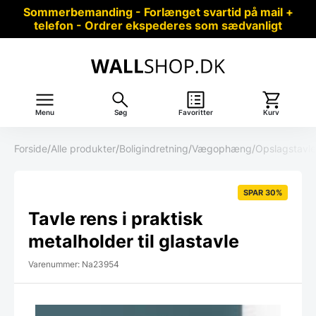
Sommerbemanding - Forlænget svartid på mail +
telefon - Ordrer ekspederes som sædvanligt
Menu
Søg
Favoritter
Kurv
Forside
/
Alle produkter
/
Boligindretning
/
Vægophæng
/
Opslagstavle
SPAR 30%
Tavle rens i praktisk
metalholder til glastavle
Varenummer: Na23954