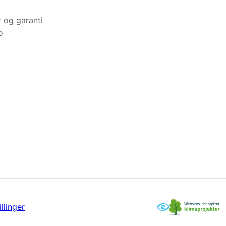
r og garanti
o
llinger