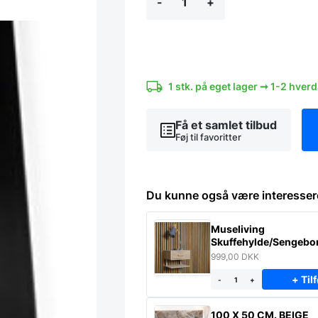
-
+
stærk
magnet,
stål
kvadratisk
(6
stk)
antal
1 stk. på eget lager ➞ 1-2 hver
Få et samlet tilbud
Føj til favoritter
Du kunne også være interesser
Museliving
Skuffehylde/Sengebor
massiv eg
999,00
DKK
+ Tilf
-
+
100 X 50 CM. BEIGE