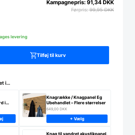
91,34
DKK
99,95
DKK
dages levering
Tilføj til kurv
et i…
Knagrække / Knagpanel Eg
d i
Ubehandlet – Flere størrelser
649,00
DKK
øj
+ Vælg
Knag til vandret akustikpanel,