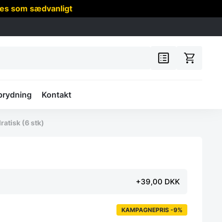
res som sædvanligt
prydning
Kontakt
ratisk (6 stk)
+39,00 DKK
KAMPAGNEPRIS -9%