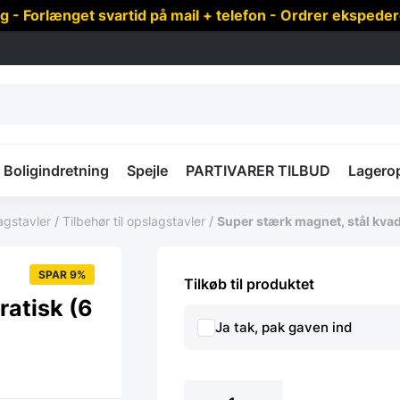
 Forlænget svartid på mail + telefon - Ordrer ekspede
Boligindretning
Spejle
PARTIVARER TILBUD
Lagero
agstavler
/
Tilbehør til opslagstavler
/
Super stærk magnet, stål kvad
SPAR 9%
Tilkøb til produktet
ratisk (6
Ja tak, pak gaven ind
Super