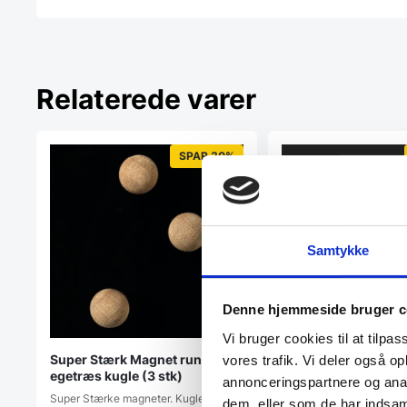
Relaterede varer
SPAR 30%
Samtykke
Denne hjemmeside bruger c
Vi bruger cookies til at tilpas
Super Stærk Magnet rund
Super Stærk Magnet
vores trafik. Vi deler også 
egetræs kugle (3 stk)
Bambus Boks
annonceringspartnere og anal
Super Stærke magneter. Kugle i
Super Stærk Magnetisk
dem, eller som de har indsaml