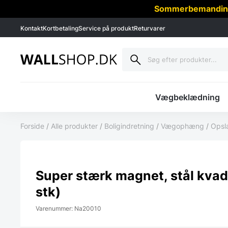
Sommerbemanding -
Kontakt
Kortbetaling
Service på produkt
Returvarer
Vægbeklædning
Forside
/
Alle produkter
/
Boligindretning
/
Vægophæng
/
Opsl
Super stærk magnet, stål kvad
stk)
Varenummer: Na20010