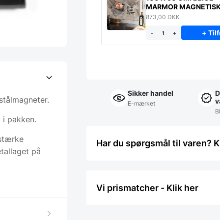
MARMOR MAGNETIS
STÆNKPLADE
873,00
DKK
+ Tilf
-
+
Sikker handel
D
stålmagneter.
v
E-mærket
Bl
 i pakken.
 stærke
Har du spørgsmål til varen? K
tallaget på
Vi prismatcher - Klik her