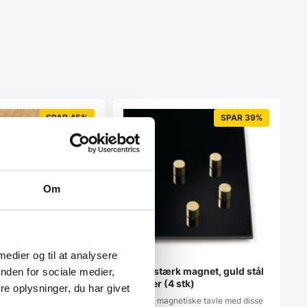
SPAR 45%
SPAR 39%
Om
 medier og til at analysere
rk magnet hexagon
Super stærk magnet, guld stål
nden for sociale medier,
er (2 stk)
cylinder (4 stk)
e oplysninger, du har givet
netiske tavle med disse
Pynt din magnetiske tavle med disse