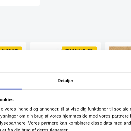
SPAR 17%
SPAR OP TIL 41%
Detaljer
ookies
se vores indhold og annoncer, til at vise dig funktioner til sociale
isk Rund
10 cm. Super stæk Magnet –
Super stæ
oplysninger om din brug af vores hjemmeside med vores partnere i
flere farver
med egefin
ysepartnere. Vores partnere kan kombinere disse data med andr
 Bambus
10 cm. NAGA nord Super Stærk
Pynt din mag
et fra din brug af deres tjenester.