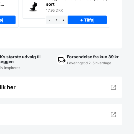
K
sort
17,95
DKK
øj
+ Tilføj
-
+
Ks største udvalg til
Forsendelse fra kun 39 kr.
æggen
Leveringstid 2-5 hverdage
iv inspireret
lik her