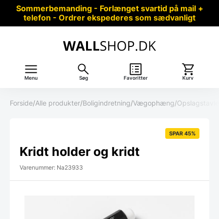
Sommerbemanding - Forlænget svartid på mail +
telefon - Ordrer ekspederes som sædvanligt
Menu
Søg
Favoritter
Kurv
Forside
/
Alle produkter
/
Boligindretning
/
Vægophæng
/
Opslagstavle
SPAR 45%
Kridt holder og kridt
Varenummer: Na23933