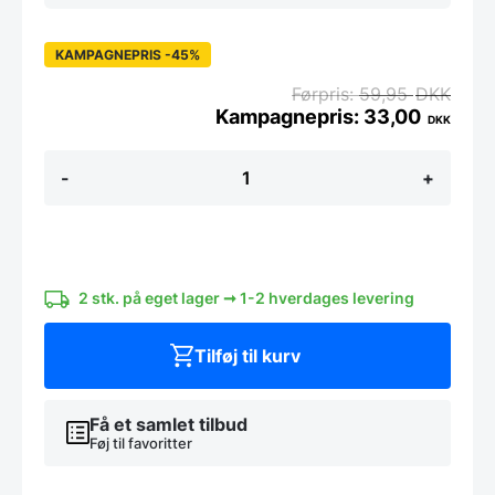
KAMPAGNEPRIS -45%
59,95
DKK
33,00
DKK
Kridt
-
+
holder
og
kridt
antal
2 stk. på eget lager ➞ 1-2 hverdages levering
Tilføj til kurv
Få et samlet tilbud
Føj til favoritter