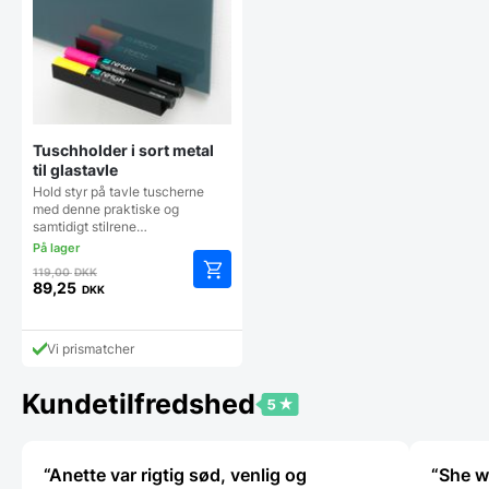
Tuschholder i sort metal
til glastavle
Hold styr på tavle tuscherne
med denne praktiske og
samtidigt stilrene…
Den
119,00
DKK
oprindelige
89,25
DKK
Den
pris
aktuelle
var:
pris
119,00 DKK.
Vi prismatcher
er:
89,25 DKK.
Kundetilfredshed
“Anette var rigtig sød, venlig og
“She wa