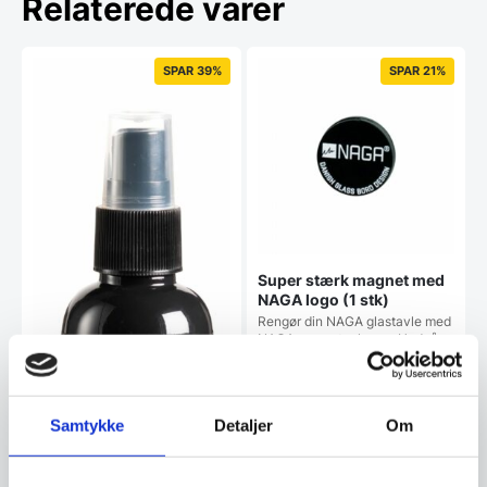
Relaterede varer
SPAR 39%
SPAR 21%
Super stærk magnet med
NAGA logo (1 stk)
Rengør din NAGA glastavle med
NAGAs egen tavlerens.Undgå
tuschrester og…
Samtykke
Detaljer
Om