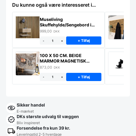
Du kunne også være interesseret i…
Museliving
K
Skuffehylde/Sengebord i
U
massiv eg
999,00
6
DKK
+ Tilføj
-
+
100 X 50 CM. BEIGE
K
MARMOR MAGNETISK
s
STÆNKPLADE
873,00
1
DKK
+ Tilføj
-
+
Sikker handel
E-mærket
DKs største udvalg til væggen
Bliv inspireret
Forsendelse fra kun 39 kr.
Leveringstid 2-5 hverdage