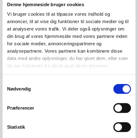
Denne hjemmeside bruger cookies
Vi bruger cookies til at tilpasse vores indhold og
annoncer, til at vise dig funktioner til sociale medier og til
at analysere vores trafik. Vi deler også oplysninger om
din brug af vores hjemmeside med vores partnere inden
for sociale medier, annonceringspartnere og
analysepartnere. Vores partnere kan kombinere disse
data med andre oplysninger, du har givet dem, eller som
de har indsamlet fra din brug af deres tjenester.
Tavle rens 100 ml
Rengør din NAGA glastavle med
NAGAs egen tavlerens.Undgå
Samtykkevalg
tuschrester og…
Nødvendig
Den
Den
59,95
DKK
9,95
DKK
oprindelige
oprindelige
36,61
7,86
DKK
DKK
Den
Den
pris
pris
Præferencer
aktuelle
aktuelle
var:
var:
pris
pris
59,95 DKK.
9,95 DKK.
Vi prismatcher
Vi prismatcher
er:
er:
36,61 DKK.
7,86 DKK.
Statistik
SPAR 39%
SPAR 30%