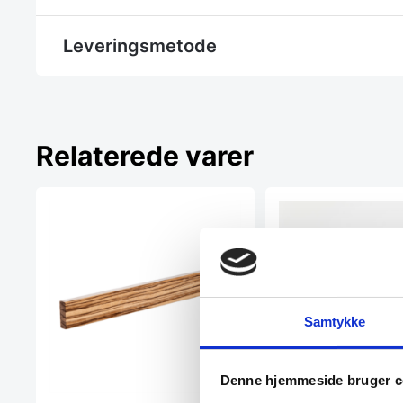
Leveringsmetode
Relaterede varer
Adlon3 Knivmagnet 
Samtykke
– 40 cm.
Denne knivmagnet fra A
produceret i ipetræ. Bag
smukke…
Denne hjemmeside bruger c