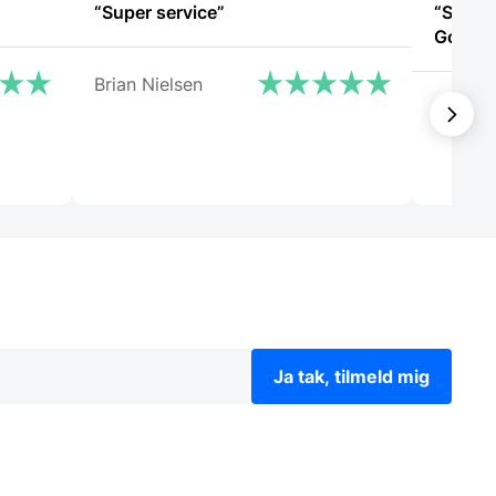
“Super service”
“Super 
God ser
Brian Nielsen
Lajla
Ja tak, tilmeld mig