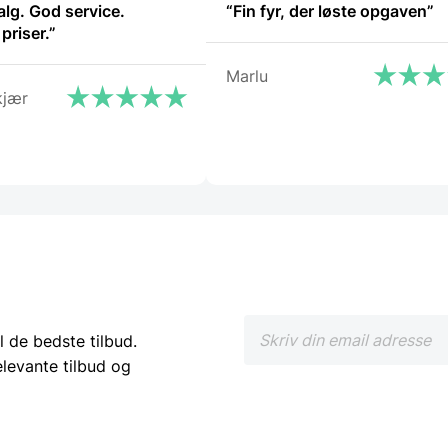
alg. God service.
“Fin fyr, der løste opgaven”
priser.”
Marlu
kjær
l de bedste tilbud.
elevante tilbud og