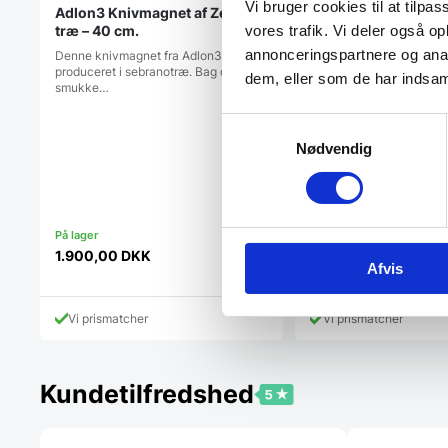
Vi bruger cookies til at tilpas
Adlon3 Knivmagnet af Zebrano
træ – 40 cm.
vores trafik. Vi deler også 
annonceringspartnere og anal
Denne knivmagnet fra Adlon3 er
produceret i sebranotræ. Bag den
dem, eller som de har indsaml
smukke…
Samtykkevalg
Nødvendig
1.119,95
DKK
1.900,00
DKK
Afvis
Vi prismatcher
Vi prismatcher
Kundetilfredshed