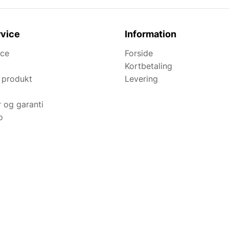
vice
Information
ice
Forside
Kortbetaling
 produkt
Levering
r og garanti
o