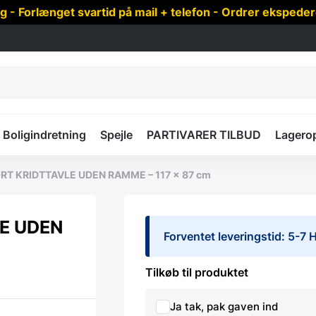
 Forlænget svartid på mail + telefon - Ordrer ekspede
Boligindretning
Spejle
PARTIVARER TILBUD
Lagero
RT KRIDTTAVLE UDEN RAMME – 117 x 87 cm
E UDEN
Forventet leveringstid: 5-7
Tilkøb til produktet
Ja tak, pak gaven ind