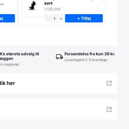
K
sort
17,95
DKK
øj
+ Tilføj
-
+
Ks største udvalg til
Forsendelse fra kun 39 kr.
æggen
Leveringstid 2-5 hverdage
iv inspireret
lik her