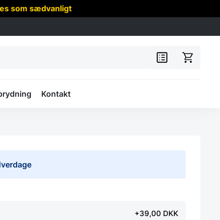
res som sædvanligt
prydning
Kontakt
 Hverdage
+39,00 DKK