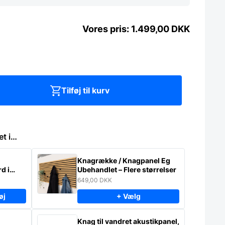
1.499,00
DKK
Tilføj til kurv
et i…
Knagrække / Knagpanel Eg
d i
Ubehandlet – Flere størrelser
649,00
DKK
øj
+ Vælg
Knag til vandret akustikpanel,