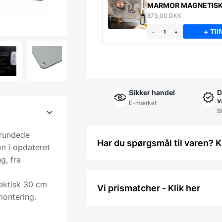
MARMOR MAGNETIS
STÆNKPLADE
873,00
DKK
+ Tilf
-
+
Sikker handel
D
v
E-mærket
Bl
frundede
Har du spørgsmål til varen? K
on i opdateret
g, fra
raktisk 30 cm
Vi prismatcher - Klik her
montering.