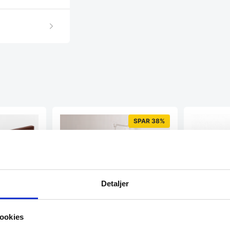
SPAR 38%
af Ipe-træ
Detaljer
dlon3 er
 den
ookies