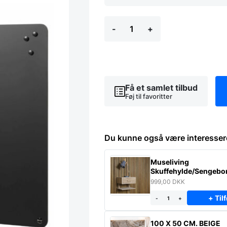
MAGNETISK,
-
+
SORT
KRIDTTAVLE
UDEN
RAMME
-
117
x
Få et samlet tilbud
87
Føj til favoritter
cm
antal
Du kunne også være interesser
Museliving
Skuffehylde/Sengebor
massiv eg
999,00
DKK
+ Tilf
-
+
100 X 50 CM. BEIGE