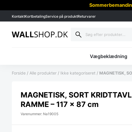
Sommerbemanding -
Kontakt
Kortbetaling
Service på produkt
Returvarer
Vægbeklædning
Forside
/
Alle produkter
/
Ikke kategoriseret
/
MAGNETISK, SO
MAGNETISK, SORT KRIDTTAVL
RAMME – 117 x 87 cm
Varenummer: Na19005