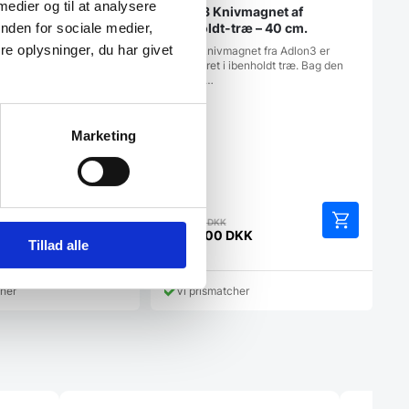
 medier og til at analysere
Adlon3 Knivmagnet af
Ibenholdt-træ – 40 cm.
nden for sociale medier,
GG LARGE HVID
e oplysninger, du har givet
Denne knivmagnet fra Adlon3 er
produceret i ibenholdt træ. Bag den
de planteophæng fra
smukke…
Findes i to størrelser.
Marketing
en
Den
4.454,91
DKK
rindelige
oprindelige
K
2.999,00
DKK
Tillad alle
Den
is
pris
aktuelle
r:
var:
pris
9,00 DKK.
4.454,91 DKK.
cher
Vi prismatcher
er:
K.
2.999,00 DKK.