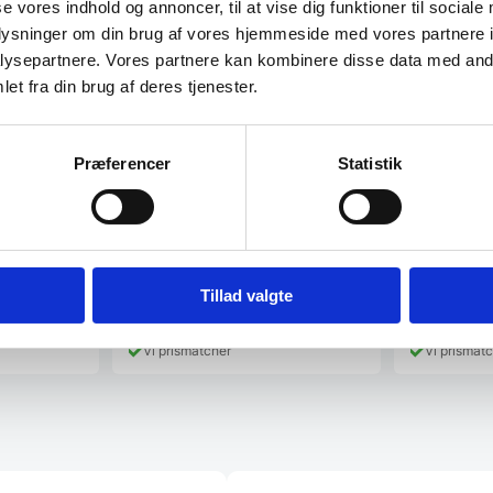
se vores indhold og annoncer, til at vise dig funktioner til sociale
oplysninger om din brug af vores hjemmeside med vores partnere i
Umbra TRI
ysepartnere. Vores partnere kan kombinere disse data med andr
Diamantforme
et fra din brug af deres tjenester.
Umbra i hvid. 
Large:…
Umbra Bolo hængende
potteplante i hvid
Præferencer
Statistik
15,9X19X62,2 cm længden er
inkluderet reb. Diameter: 15,2 cm Max
belastning:…
Den
D
379,00
DKK
229,00
DKK
oprindelige
op
235,00
DKK
219,00
DK
Tillad valgte
Den
Den
pris
pr
aktuelle
aktuelle
var:
va
pris
pris
379,00 DKK.
22
Vi prismatcher
Vi prismat
er:
er:
235,00 DKK.
219,00 DK