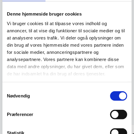
Model. C4 2.4G RGB-CCT
remote control
Denne hjemmeside bruger cookies
Vi bruger cookies til at tilpasse vores indhold og
annoncer, til at vise dig funktioner til sociale medier og til
Spejlrens – KPA Kemi
at analysere vores trafik. Vi deler også oplysninger om
KPA Spejlrens fjerner nemt og
din brug af vores hjemmeside med vores partnere inden
effektivt snavs, fedt og lignende
for sociale medier, annonceringspartnere og
fra alle hårde…
analysepartnere. Vores partnere kan kombinere disse
49,00
DKK
data med andre oplysninger, du har givet dem, eller som
159,00
DKK
149,95
DKK
de har indsamlet fra din brug af deres tjenester.
Vi prismatcher
Vi prismatcher
Samtykkevalg
Nødvendig
Kundetilfredshed
Præferencer
Statistik