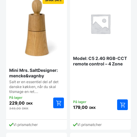
Model: C5 2.4G RGB-CCT
remote control – 4 Zone
Mini Mrs. SaltDesigner:
mencke&vagnby
Salt er en essentiel del af det
danske køkken, når du skal
tilsmage en ret.…
229,00
DKK
179,00
DKK
349,00
DKK
Vi prismatcher
Vi prismatcher