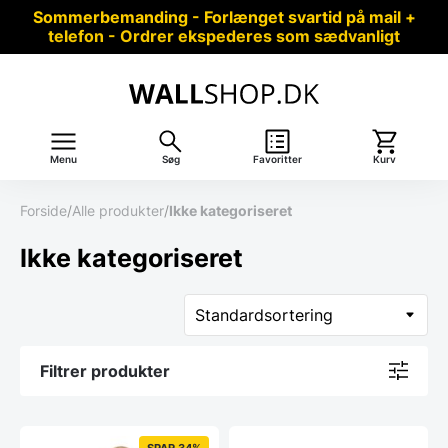
Sommerbemanding - Forlænget svartid på mail +
telefon - Ordrer ekspederes som sædvanligt
Menu
Søg
Favoritter
Kurv
Forside
/
Alle produkter
/
Ikke kategoriseret
Ikke kategoriseret
Filtrer produkter
SPAR 34%