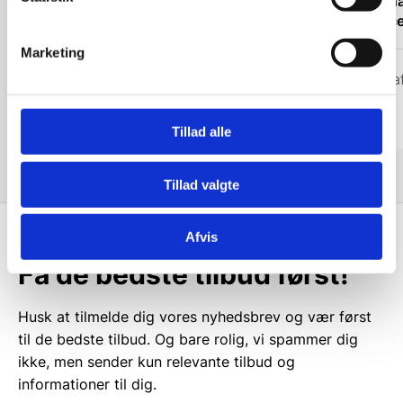
“She was nice to talk to and I got the
“Jeg ha
information I needed “
service
Marketing
Christopher
Golfca
Tillad alle
Tillad valgte
Afvis
Få de bedste tilbud først!
Husk at tilmelde dig vores nyhedsbrev og vær først
til de bedste tilbud. Og bare rolig, vi spammer dig
ikke, men sender kun relevante tilbud og
informationer til dig.