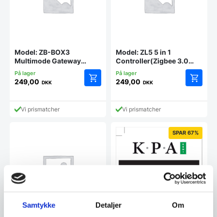
Model: ZB-BOX3
Model: ZL5 5 in 1
Multimode Gateway
Controller(Zigbee 3.0
(Zigbee 3.0 + Bluetooth
+2.4G)
mesh)
249,00
249,00
DKK
DKK
Vi prismatcher
Vi prismatcher
SPAR 67%
Samtykke
Detaljer
Om