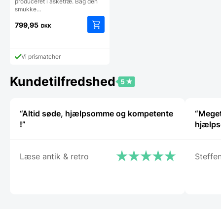
produceret i asketræ. Bag den
smukke…
799,95
DKK
Vi prismatcher
Kundetilfredshed
“Altid søde, hjælpsomme og kompetente
“Meget 
!”
hjælps
Læse antik & retro
Steffe