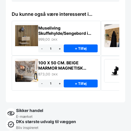
Du kunne også være interesseret i…
Museliving
K
Skuffehylde/Sengebord i
U
massiv eg
999,00
6
DKK
+ Tilføj
-
+
100 X 50 CM. BEIGE
K
MARMOR MAGNETISK
s
STÆNKPLADE
873,00
1
DKK
+ Tilføj
-
+
Sikker handel
E-mærket
DKs største udvalg til væggen
Bliv inspireret