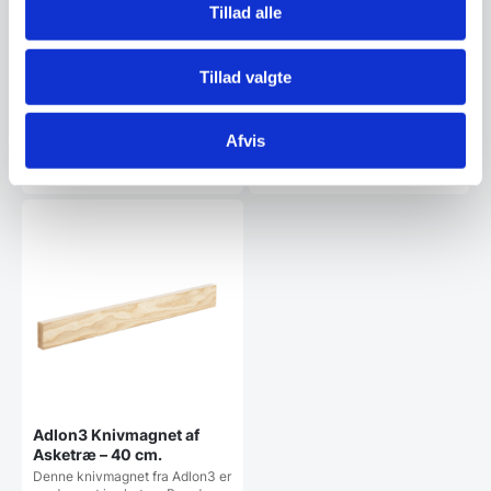
Zwilling Magnetskinne, 45
Tillad alle
cm., plastic
Zwilling Magnetskinne, 45 cm.,
plastic
Tillad valgte
1.599,95
374,94
DKK
DKK
Afvis
Vi prismatcher
Vi prismatcher
Adlon3 Knivmagnet af
Asketræ – 40 cm.
Denne knivmagnet fra Adlon3 er