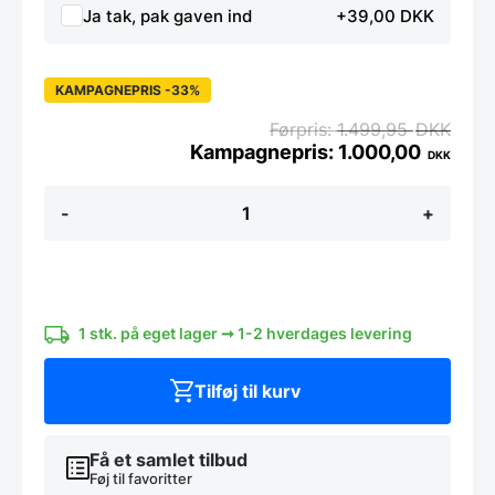
Ja tak, pak gaven ind
+39,00 DKK
KAMPAGNEPRIS -33%
1.499,95
DKK
1.000,00
DKK
Adlon3
-
+
Knivmagnet
af
Wengetræ
-
40
cm
antal
1 stk. på eget lager ➞ 1-2 hverdages levering
Tilføj til kurv
Få et samlet tilbud
Føj til favoritter