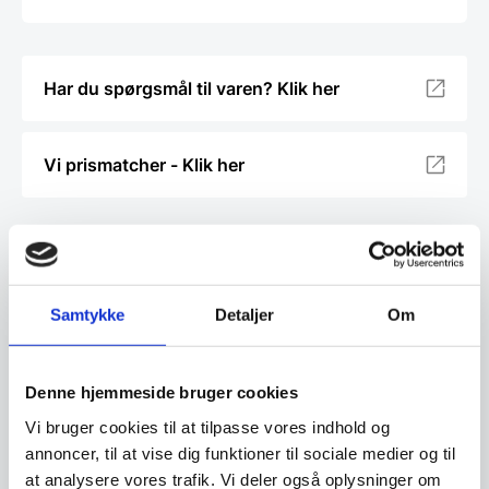
Har du spørgsmål til varen? Klik her
Vi prismatcher - Klik her
Relaterede varer
Samtykke
Detaljer
Om
SPAR 37%
Denne hjemmeside bruger cookies
Vi bruger cookies til at tilpasse vores indhold og
Adlon3 Knivmagnet af
annoncer, til at vise dig funktioner til sociale medier og til
Enebærtræ – 40 cm.
at analysere vores trafik. Vi deler også oplysninger om
Denne knivmagnet fra Adlon3 er