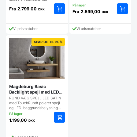
flere størrelser
Fra
2.799,00
DKK
Fra
2.599,00
DKK
Dette
Dette
vare
vare
har
har
Vi prismatcher
Vi prismatcher
flere
flere
varianter.
varianter
SPAR OP TIL 20%
Mulighederne
Mulighe
kan
kan
vælges
vælges
på
på
varesiden
vareside
Magdeburg Basic
Backlight spejl med LED
og Touch sensor – Flere
RUND VÆG SPEJL LED SATIN
størrelser
med TouchRundt poleret spejl
og LED-baggrundsbelysning…
1.199,00
DKK
Dette
vare
har