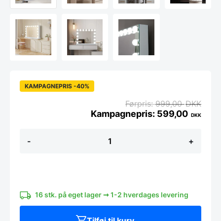
KAMPAGNEPRIS -40%
999,00
DKK
599,00
DKK
Koniseur
-
+
Makeupp
spejl
med
LED,
og
Touchsensor
antal
16 stk. på eget lager ➞ 1-2 hverdages levering
Tilføj til kurv