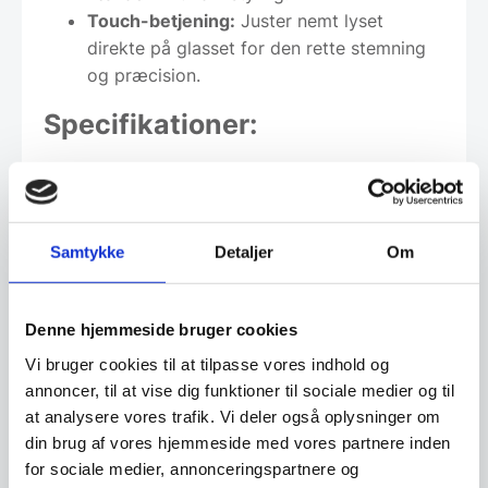
Touch-betjening:
Juster nemt lyset
direkte på glasset for den rette stemning
og præcision.
Specifikationer:
Brand:
Koniseur
Type:
Makeup-spejl / Bordspejl
Mål:
580 x 430 x 150 mm
Samtykke
Detaljer
Om
Funktion:
Integrerede LED-pærer med
optimal farvegengivelse
Denne hjemmeside bruger cookies
Vi bruger cookies til at tilpasse vores indhold og
Leveringsmetode
annoncer, til at vise dig funktioner til sociale medier og til
at analysere vores trafik. Vi deler også oplysninger om
din brug af vores hjemmeside med vores partnere inden
for sociale medier, annonceringspartnere og