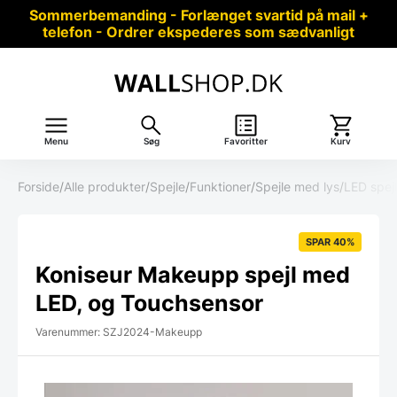
Sommerbemanding - Forlænget svartid på mail +
telefon - Ordrer ekspederes som sædvanligt
Menu
Søg
Favoritter
Kurv
Forside
/
Alle produkter
/
Spejle
/
Funktioner
/
Spejle med lys
/
LED spej
SPAR 40%
Koniseur Makeupp spejl med
LED, og Touchsensor
Varenummer: SZJ2024-Makeupp