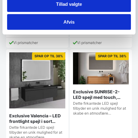
fra Wallshop's egen serie af
Tillad valgte
spejleMål: 75 x 155…
Den
3.999,00
DKK
Afvis
oprindelige
1.399,00
999,00
DKK
DKK
Den
Dette
pris
aktuelle
vare
var:
pris
har
3.999,00 DKK.
Vi prismatcher
Vi prismatcher
er:
flere
1.399,00 DKK.
varianter
SPAR OP TIL 38%
SPAR OP TIL 38%
Mulighe
kan
vælges
på
vareside
Exclusive SUNRISE-2-
LED spejl med touch,
antidug og justerbar
Dette firkantede LED spejl
lysstyrke – flere størrelser
tilbyder en unik mulighed for at
skabe en atmosfære…
Exclusive Valencia – LED
frontlight spejl i sort
ramme med touch,
Dette firkantede LED spejl
antidug, justerbar
tilbyder en unik mulighed for at
skabe en atmosfære…
lysstyrke og farvetone –