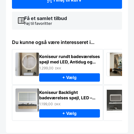
Få et samlet tilbud
Føj til favoritter
Du kunne også være interesseret i…
Koniseur rundt badeværelses
K
spejl med LED, Antidug og
p
Touchsensor
–
1.299,00
2
DKK
+ Vælg
Koniseur Backlight
E
badeværelses spejl, LED –
s
lampeudtag – Antidug
j
1.199,00
2
DKK
f
+ Vælg