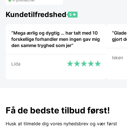
Vi prismatcher
flere
varianter.
Kundetilfredshed
Mulighederne
kan
vælges
på
“Mega ærlig og dygtig … har talt med 10
“Glade 
varesiden
forskellige forhandler men ingen gav mig
gjort d
den samme tryghed som jer”
Isken
Lida
Få de bedste tilbud først!
Husk at tilmelde dig vores nyhedsbrev og vær først