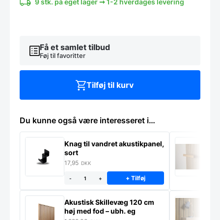
-
9 stk. på eget lager ➞ 1-2 hverdages levering
flere
pakker
antal
Få et samlet tilbud
Føj til favoritter
Tilføj til kurv
Du kunne også være interesseret i…
Knag til vandret akustikpanel,
H
sort
f
17,95
1
DKK
+ Tilføj
-
+
Akustisk Skillevæg 120 cm
M
høj med fod – ubh. eg
S