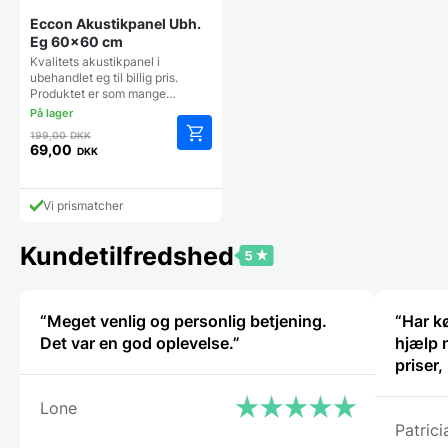
Eccon Akustikpanel Ubh.
Eg 60×60 cm
Kvalitets akustikpanel i
ubehandlet eg til billig pris.
Produktet er som mange…
Den
199,00
DKK
oprindelige
69,00
DKK
Den
pris
aktuelle
var:
pris
199,00 DKK.
Vi prismatcher
er:
69,00 DKK.
Kundetilfredshed
“Meget venlig og personlig betjening.
“Har k
Det var en god oplevelse.”
hjælp 
priser
Lone
Patrici