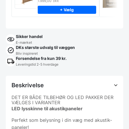
m
1.999,00
9
DKK
+ Vælg
Sikker handel
E-mærket
DKs største udvalg til væggen
Bliv inspireret
Forsendelse fra kun 39 kr.
Leveringstid 2-5 hverdage
Beskrivelse
DET ER BÅDE TILBEHØR OG LED PAKKER DER
VÆLGES I VARIANTER
LED lysskinne til akustikpaneler
Perfekt som belysning i din væg med akustik-
paneler!