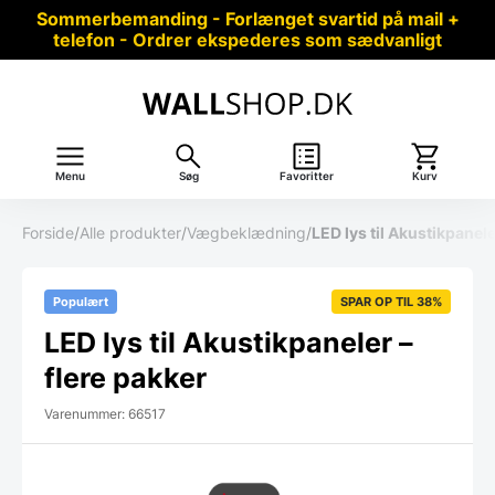
Sommerbemanding - Forlænget svartid på mail +
telefon - Ordrer ekspederes som sædvanligt
Menu
Søg
Favoritter
Kurv
Forside
/
Alle produkter
/
Vægbeklædning
/
LED lys til Akustikpanele
Populært
SPAR OP TIL 38%
LED lys til Akustikpaneler –
flere pakker
Varenummer: 66517