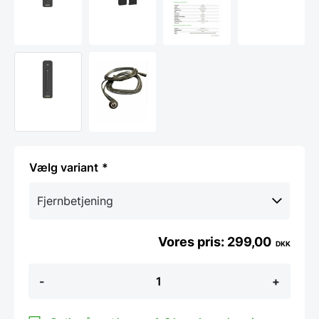
variant
299,00
DKK
LED
-
+
lys
til
Akustikpaneler