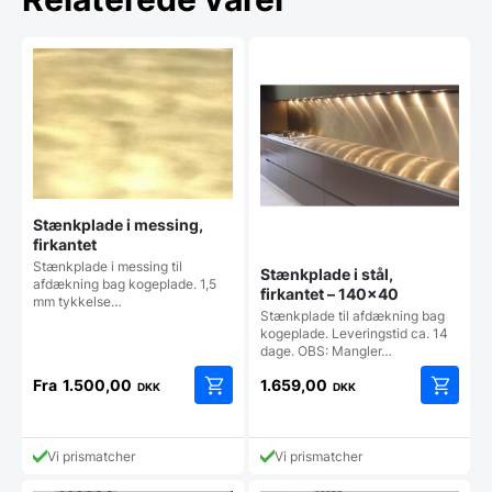
Stænkplade i messing,
firkantet
Stænkplade i messing til
Stænkplade i stål,
afdækning bag kogeplade. 1,5
firkantet – 140×40
mm tykkelse…
Stænkplade til afdækning bag
kogeplade. Leveringstid ca. 14
dage. OBS: Mangler…
Fra
1.500,00
1.659,00
DKK
DKK
Dette
vare
har
Vi prismatcher
Vi prismatcher
flere
varianter.