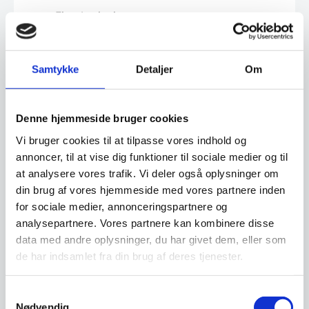
Fjernbetjening
– Tænd og sluk LED lyset med
fjernbetjeningen.
– Fjernbetjeningen kan styre lysstyrken på
LED lysskinnerne.
Samtykke
Detaljer
Om
– Trådløs forbindelse mellem fjernbetjening
og modtager (via radio 2,4GHz.)
– Én fjernbetjening kan interagere med
flere modtagere
Denne hjemmeside bruger cookies
– Fjernbetjeningen drives af et CR2032
knapbatteri.
Vi bruger cookies til at tilpasse vores indhold og
– Kan monteres på væggen.
annoncer, til at vise dig funktioner til sociale medier og til
at analysere vores trafik. Vi deler også oplysninger om
Touch kontakt
– Lyset kan tændes, slukkes og justeres i
din brug af vores hjemmeside med vores partnere inden
styrke med touchknappen.
for sociale medier, annonceringspartnere og
– Maks belastning: 50W/24V (Overskrides
analysepartnere. Vores partnere kan kombinere disse
dette, kan kontakten overophede og blive
en brandfare)
data med andre oplysninger, du har givet dem, eller som
de har indsamlet fra din brug af deres tjenester.
Specifikation vedr. LED lyset:
Effekt (P): 6W/meter
Samtykkevalg
Lysstyrke: 665 lumen/meter
Nødvendig