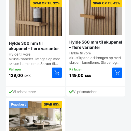
SPAR OP TIL 32%
SPAR OP TIL 43%
Mulighederne
kan
vælges
på
varesiden
Hylde 560 mm til akupanel
Hylde 300 mm til
– flere varianter
akupanel – flere varianter
Hylde til vore
Hylde til vore
akustikpaneler.Hænges op med
akustikpaneler.Hænges op med
skruer i lamellerne. Skruer og…
skruer i lamellerne. Skruer til…
129,00
149,00
DKK
DKK
Dette
Dette
vare
vare
har
har
Vi prismatcher
Vi prismatcher
flere
flere
varianter.
varianter
Populært
SPAR 65%
Mulighederne
Mulighe
kan
kan
vælges
vælges
på
på
varesiden
vareside