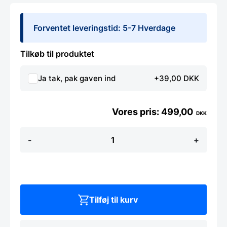
Forventet leveringstid: 5-7 Hverdage
Tilkøb til produktet
Ja tak, pak gaven ind
+39,00 DKK
499,00
DKK
WHITEBOARD
-
+
UDEN
RAMME
-
57
x
45
cm
Tilføj til kurv
antal