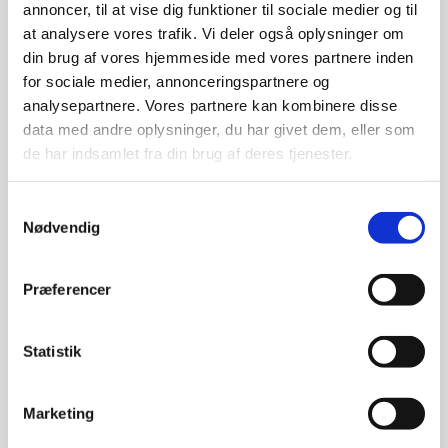
annoncer, til at vise dig funktioner til sociale medier og til
at analysere vores trafik. Vi deler også oplysninger om
din brug af vores hjemmeside med vores partnere inden
for sociale medier, annonceringspartnere og
analysepartnere. Vores partnere kan kombinere disse
Yaxell knivmagnet – 35
Adlon3 Knivmagnet af
cm. Mørk Bambus
Teak træ – 40 cm.
data med andre oplysninger, du har givet dem, eller som
Flot knivmagnet i mørk Bambus
Denne knivmagnet fra Adlon3 er
de har indsamlet fra din brug af deres tjenester.
fra YAXELL. Magneten gemmer
produceret i teaktræ. Bag den
sig bag naturtræ, og…
smukke…
Samtykkevalg
Den
399,00
DKK
1.349,00
Nødvendig
DKK
oprindelige
319,96
DKK
Den
pris
aktuelle
var:
pris
399,00 DKK.
Præferencer
Vi prismatcher
Vi prismatcher
er:
319,96 DKK.
SPAR 20%
Statistik
Marketing
Adlon3 Knivmagnet af
Ipe-træ – 40 cm.