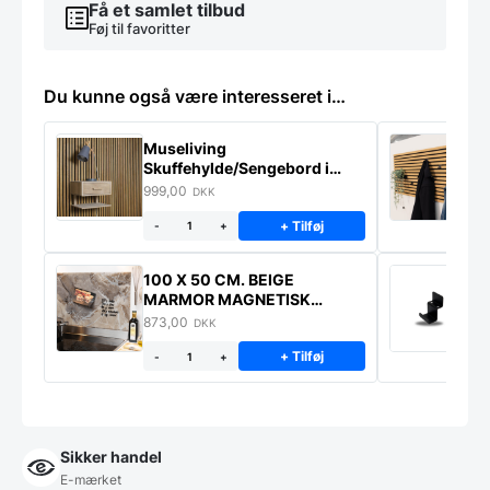
Få et samlet tilbud
Føj til favoritter
Du kunne også være interesseret i…
Museliving
K
Skuffehylde/Sengebord i
U
massiv eg
999,00
6
DKK
+ Tilføj
-
+
100 X 50 CM. BEIGE
K
MARMOR MAGNETISK
s
STÆNKPLADE
873,00
1
DKK
+ Tilføj
-
+
Sikker handel
E-mærket