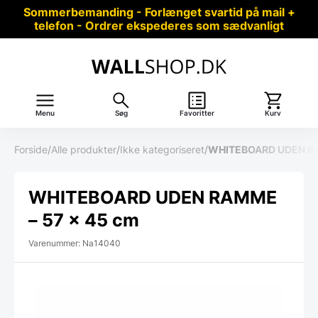
Sommerbemanding - Forlænget svartid på mail +
telefon - Ordrer ekspederes som sædvanligt
Menu
Søg
Favoritter
Kurv
Forside
/
Alle produkter
/
Ikke kategoriseret
/
WHITEBOARD UDEN RA
WHITEBOARD UDEN RAMME
– 57 x 45 cm
Varenummer: Na14040