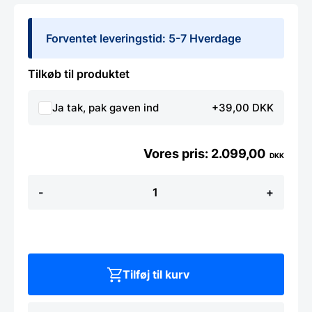
Forventet leveringstid: 5-7 Hverdage
Tilkøb til produktet
Ja tak, pak gaven ind
+39,00 DKK
2.099,00
DKK
WHITEBOARD
-
+
UDEN
RAMME
-
117
x
150
cm
Tilføj til kurv
antal