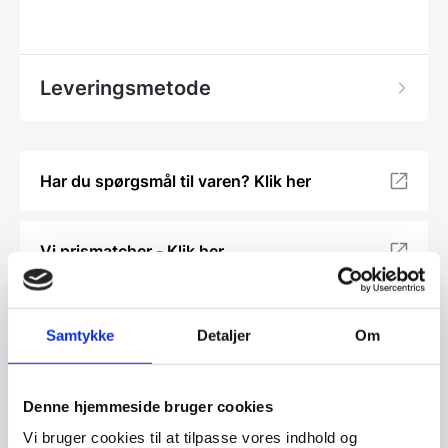
Leveringsmetode
Har du spørgsmål til varen? Klik her
Vi prismatcher - Klik her
Relaterede varer
Samtykke
Detaljer
Om
SPAR 20%
SPAR 20%
Denne hjemmeside bruger cookies
Vi bruger cookies til at tilpasse vores indhold og