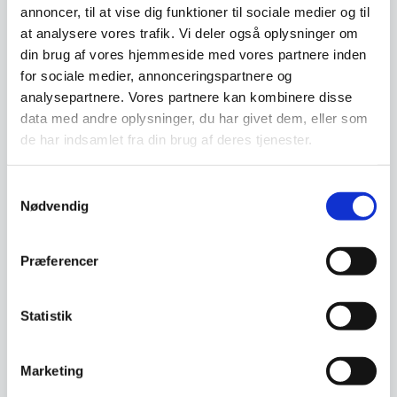
annoncer, til at vise dig funktioner til sociale medier og til
at analysere vores trafik. Vi deler også oplysninger om
din brug af vores hjemmeside med vores partnere inden
for sociale medier, annonceringspartnere og
analysepartnere. Vores partnere kan kombinere disse
Yaxell knivmagnet – 35
Yaxell knivmagnet – 35
data med andre oplysninger, du har givet dem, eller som
cm. Mørk Bambus
cm. Lys Bambus
de har indsamlet fra din brug af deres tjenester.
Flot knivmagnet i mørk Bambus
Flot knivmagnet i lyst Bambus
fra YAXELL. Magneten gemmer
fra YAXELL. Magneten gemmer
sig bag naturtræ, og…
sig bag naturtræ, og…
Samtykkevalg
Nødvendig
Den
Den
399,00
DKK
349,00
DKK
oprindelige
oprindelige
319,96
279,96
DKK
DKK
Den
Den
pris
pris
aktuelle
aktuelle
var:
var:
Præferencer
pris
pris
399,00 DKK.
349,00 DKK.
Vi prismatcher
Vi prismatcher
er:
er:
319,96 DKK.
279,96 DKK.
Statistik
Marketing