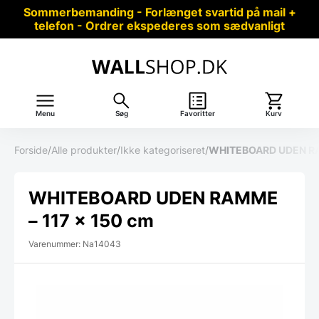
Sommerbemanding - Forlænget svartid på mail +
telefon - Ordrer ekspederes som sædvanligt
Menu
Søg
Favoritter
Kurv
Forside
/
Alle produkter
/
Ikke kategoriseret
/
WHITEBOARD UDEN RA
WHITEBOARD UDEN RAMME
– 117 x 150 cm
Varenummer: Na14043