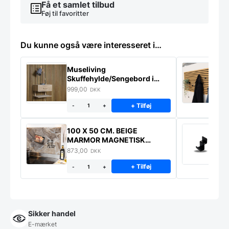
Få et samlet tilbud
Føj til favoritter
Du kunne også være interesseret i…
Museliving
K
Skuffehylde/Sengebord i
U
massiv eg
999,00
6
DKK
+ Tilføj
-
+
100 X 50 CM. BEIGE
K
MARMOR MAGNETISK
s
STÆNKPLADE
873,00
1
DKK
+ Tilføj
-
+
Sikker handel
E-mærket