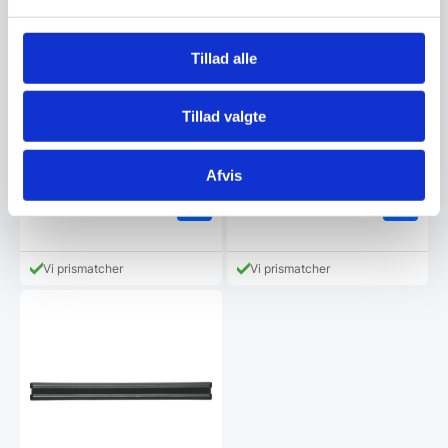
Tillad alle
Zwilling Magnetskinne, 45
Adlon3 Knivmagnet af
Tillad valgte
cm., aluminium
Bøgetræ – 40 cm
Zwilling Magnetskinne, 45 cm.,
Denne knivmagnet fra Adlon3 er
aluminium
produceret i bøgetræ. Bag den
smukke…
Afvis
474,94
799,00
DKK
DKK
Vi prismatcher
Vi prismatcher