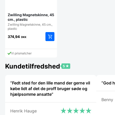
Zwilling Magnetskinne, 45
cm., plastic
Zwilling Magnetskinne, 45 cm.,
plastic
374,94
DKK
Vi prismatcher
Kundetilfredshed
“Fedt sted for den lille mand der gerne vil
“God h
købe lidt af det de proff bruger søde og
hjælpsomme ansatte”
Benny
Henrik Hauge