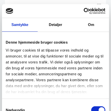
Vi prismatcher - Klik her
Relaterede varer
Samtykke
Detaljer
Om
SPAR 2%
SPAR 17%
Denne hjemmeside bruger cookies
Vi bruger cookies til at tilpasse vores indhold og
annoncer, til at vise dig funktioner til sociale medier og til
at analysere vores trafik. Vi deler også oplysninger om
din brug af vores hjemmeside med vores partnere inden
for sociale medier, annonceringspartnere og
analysepartnere. Vores partnere kan kombinere disse
data med andre oplysninger, du har givet dem, eller som
Glam Kosmetik Kasse –
Umbra Cubiko
de har indsamlet fra din brug af deres tjenester.
Hvid/Grå
hjørnehylde, sæt med 2
Kassen giver opbevaringsplads
Tilføj stilfuld og funktionel
til dine kosmetiske produkter og
opbevaring til dit badeværelse
med dens åbne…
Samtykkevalg
eller…
Nødvendig