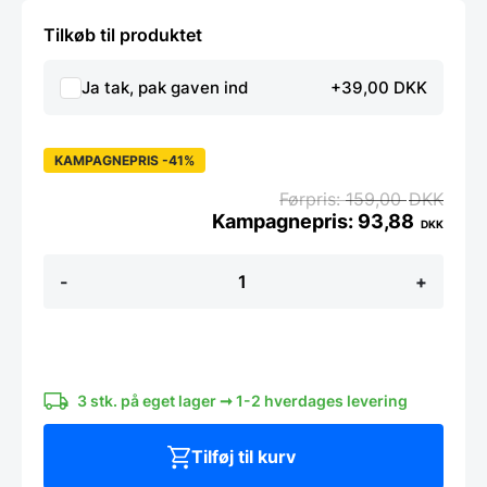
Tilkøb til produktet
Ja tak, pak gaven ind
+39,00 DKK
KAMPAGNEPRIS -41%
159,00
DKK
93,88
DKK
Sæbeholder
-
+
til
væg
hvid
3
flasker
antal
3 stk. på eget lager ➞ 1-2 hverdages levering
Tilføj til kurv