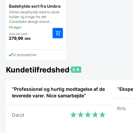
Badehylde sort fra Umbra
Stilren badehylde med to store
hylder og kroge fra det
Canadiske design brand…
Den
339,00
DKK
oprindelige
279,96
DKK
Den
pris
aktuelle
var:
pris
339,00 DKK.
Vi prismatcher
er:
279,96 DKK.
Kundetilfredshed
“Professionel og hurtig modtagelse af de
leverede varer. Nice samarbejde”
Kris
Darut