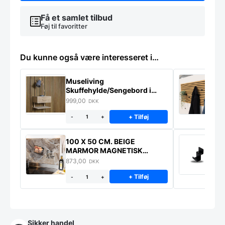
Få et samlet tilbud
Føj til favoritter
Du kunne også være interesseret i…
Museliving
K
Skuffehylde/Sengebord i
U
massiv eg
999,00
6
DKK
+ Tilføj
-
+
100 X 50 CM. BEIGE
K
MARMOR MAGNETISK
s
STÆNKPLADE
873,00
1
DKK
+ Tilføj
-
+
Sikker handel