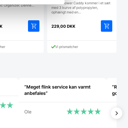
ligt op i dit rum med
Bask Shower Caddy kommer i et sæt
c Organizer. Denne…
med 3 kurve af polypropylen,
ophængt med en…
K
229,00
DKK
cher
Vi prismatcher
“Meget flink service kan varmt
“Rigtig
anbefales”
god ser
Ole
Tommy