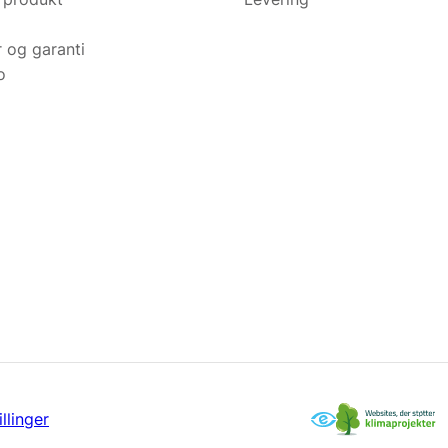
r og garanti
o
llinger