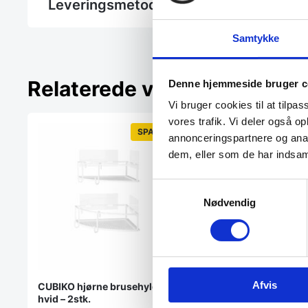
Leveringsmetode
Samtykke
Relaterede varer
Denne hjemmeside bruger c
Vi bruger cookies til at tilpas
vores trafik. Vi deler også 
SPAR 17%
annonceringspartnere og anal
dem, eller som de har indsaml
Samtykkevalg
Nødvendig
Afvis
CUBIKO hjørne brusehylde,
Opbevaring – Bellw
hvid – 2stk.
Organiser dine daglige t