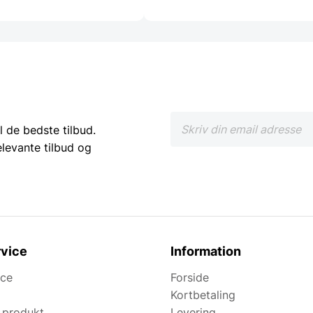
l de bedste tilbud.
elevante tilbud og
vice
Information
ice
Forside
Kortbetaling
 produkt
Levering