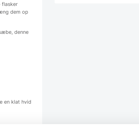
 flasker
 hæng dem op
dsæbe, denne
e en klat hvid