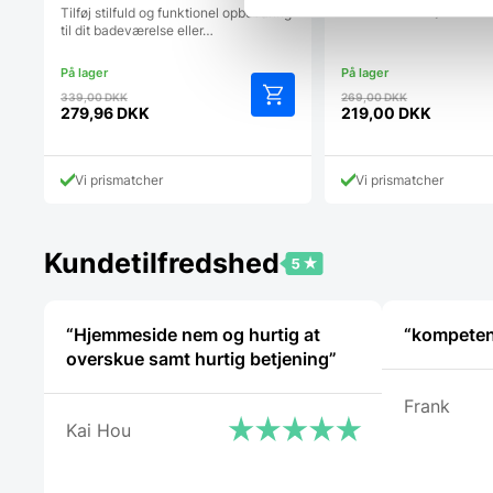
Bellwood Caddy. Denne 
Tilføj stilfuld og funktionel opbevaring
til dit badeværelse eller…
Den
Den
339,00
DKK
269,00
DKK
oprindelige
oprindelig
279,96
DKK
219,00
DKK
Den
Den
pris
pris
aktuelle
aktuelle
var:
var:
pris
pris
339,00 DKK.
269,00 DK
Vi prismatcher
Vi prismatcher
er:
er:
279,96 DKK.
219,00 DKK.
Kundetilfredshed
“Hjemmeside nem og hurtig at
“kompeten
overskue samt hurtig betjening”
Frank
Kai Hou