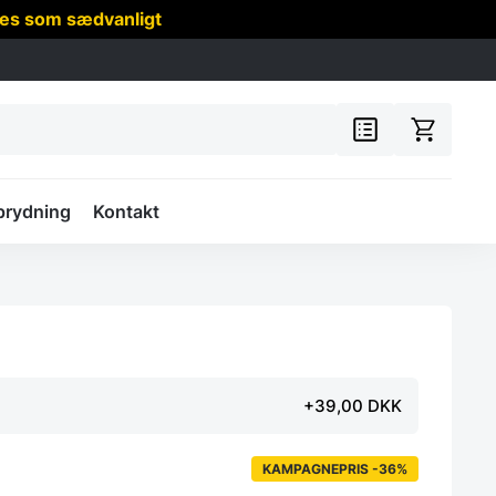
res som sædvanligt
prydning
Kontakt
+39,00 DKK
KAMPAGNEPRIS -36%