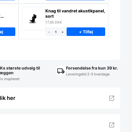
Knag til vandret akustikpanel,
K
sort
17,95
DKK
øj
+ Tilføj
-
+
Ks største udvalg til
Forsendelse fra kun 39 kr.
æggen
Leveringstid 2-5 hverdage
iv inspireret
lik her