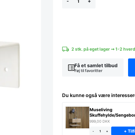
-
+
til
væg
hvid
2
flasker
antal
2 stk. på eget lager ➞ 1-2 hver
Få et samlet tilbud
Føj til favoritter
Du kunne også være interesser
Museliving
Skuffehylde/Sengebor
massiv eg
999,00
DKK
+ Tilf
-
+