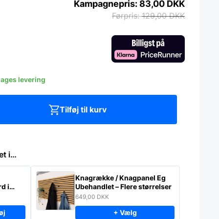
83,00
DKK
129,00
DKK
dages levering
Tilføj til kurv
et i…
Knagrække / Knagpanel Eg
d i
Ubehandlet – Flere størrelser
649,00
DKK
øj
+ Vælg