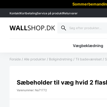
Sommerbemanding -
Kontakt
Kortbetaling
Service på produkt
Returvarer
Vægbeklædning
Forside
/
Alle produkter
/
Boligindretning
/
Til badeværelset
/
S
Sæbeholder til væg hvid 2 flas
Varenummer: Na71772