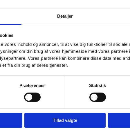
Detaljer
ookies
se vores indhold og annoncer, til at vise dig funktioner til sociale
oplysninger om din brug af vores hjemmeside med vores partnere i
SPAR 19%
SPAR 43%
ysepartnere. Vores partnere kan kombinere disse data med andr
et fra din brug af deres tjenester.
Præferencer
Statistik
Flex Gel Lock Hjørnebeholder –
Grå
Flex Gel-Lock Corner Bin gør
fremragende brug af den
Tillad valgte
ood Caddy
underudnyttede…
Glam Kosm
ing med