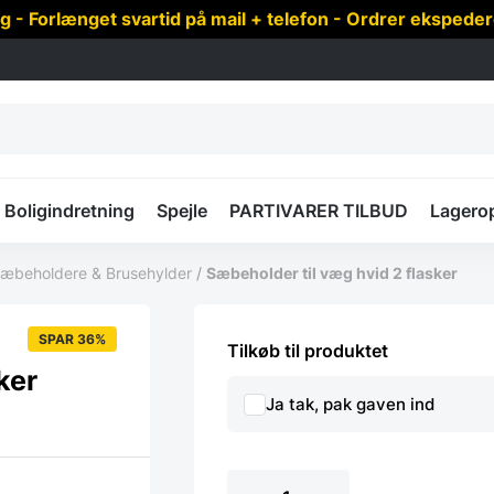
 Forlænget svartid på mail + telefon - Ordrer ekspede
Boligindretning
Spejle
PARTIVARER TILBUD
Lagero
æbeholdere & Brusehylder
/
Sæbeholder til væg hvid 2 flasker
SPAR 36%
Tilkøb til produktet
ker
Ja tak, pak gaven ind
Sæbeholder