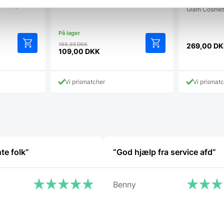
Ryd øjeblikke
alsidige…
Glam Cosmeti
Den
189,95
DKK
269,00
DK
e
oprindelige
109,00
DKK
Den
pris
aktuelle
var:
pris
K.
189,95 DKK.
Vi prismatcher
Vi prismat
er:
109,00 DKK.
te folk”
“God hjælp fra service afd”
Benny