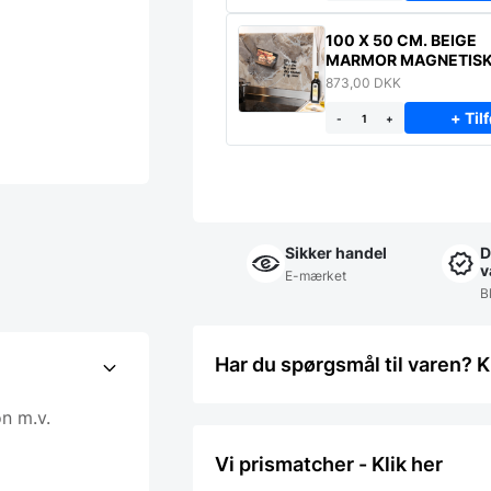
100 X 50 CM. BEIGE
MARMOR MAGNETIS
STÆNKPLADE
873,00
DKK
+ Tilf
-
+
Sikker handel
D
v
E-mærket
Bl
Har du spørgsmål til varen? K
n m.v.
Vi prismatcher - Klik her