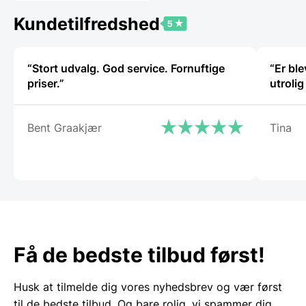
439,96 DKK.
Kundetilfredshed
“Stort udvalg. God service. Fornuftige
“Er bl
priser.”
utroli
Bent Graakjær
Tina
Få de bedste tilbud først!
Husk at tilmelde dig vores nyhedsbrev og vær først
til de bedste tilbud. Og bare rolig, vi spammer dig