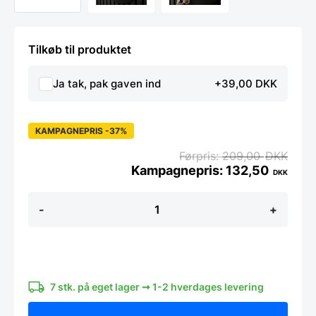
Tilkøb til produktet
Ja tak, pak gaven ind
+39,00 DKK
KAMPAGNEPRIS -37%
209,00
DKK
132,50
DKK
Rund
-
+
memotavle
til
akustikpaneler
Ø30
cm
antal
7 stk. på eget lager ➞ 1-2 hverdages levering