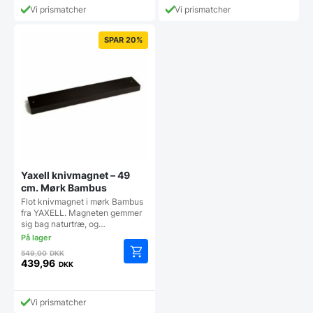
pris
1.499,95 DKK.
Vi prismatcher
Vi prismatcher
er:
1.000,00 DKK.
SPAR 20%
Yaxell knivmagnet – 49
cm. Mørk Bambus
Flot knivmagnet i mørk Bambus
fra YAXELL. Magneten gemmer
sig bag naturtræ, og…
Den
549,00
DKK
oprindelige
439,96
DKK
Den
pris
aktuelle
var:
pris
549,00 DKK.
Vi prismatcher
er: