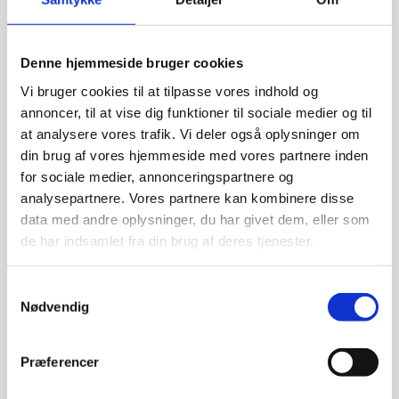
Relaterede varer
Denne hjemmeside bruger cookies
Vi bruger cookies til at tilpasse vores indhold og
annoncer, til at vise dig funktioner til sociale medier og til
at analysere vores trafik. Vi deler også oplysninger om
din brug af vores hjemmeside med vores partnere inden
for sociale medier, annonceringspartnere og
analysepartnere. Vores partnere kan kombinere disse
data med andre oplysninger, du har givet dem, eller som
Adlon3 Knivmagnet af
Enebærtræ – 40 cm.
de har indsamlet fra din brug af deres tjenester.
Denne knivmagnet fra Adlon3 er
produceret i enebærtræ. Bag
den smukke…
Samtykkevalg
Adlon3 Knivmagnet af
Zebrano træ – 40 cm.
Nødvendig
Denne knivmagnet fra Adlon3 er
produceret i sebranotræ. Bag
den smukke…
Præferencer
1.849,00
DKK
1.900,00
DKK