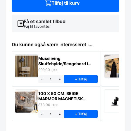
Tilføj til kurv
Få et samlet tilbud
Føj til favoritter
Du kunne også være interesseret i…
Museliving
K
Skuffehylde/Sengebord i
U
massiv eg
999,00
6
DKK
+ Tilføj
-
+
100 X 50 CM. BEIGE
K
MARMOR MAGNETISK
s
STÆNKPLADE
873,00
1
DKK
+ Tilføj
-
+