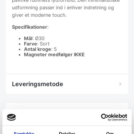
påvirke rummets lydforhold. Den minimalistiske
udformning passer ind i enhver indretning og
giver et moderne touch.
Specifikationer
:
Mål
: Ø30
Farve
: Sort
Antal kroge
: 5
Magneter medfølger IKKE
Leveringsmetode
Har du spørgsmål til varen? Klik her
Vi prismatcher - Klik her
Samtykke
Detaljer
Om