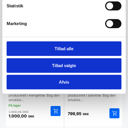
Statistik
Vi prismatcher
Vi prismatcher
Marketing
SPAR 33%
Tillad alle
Tillad valgte
Adlon3 Knivmagnet af
Adlon3 Knivmagnet af
Afvis
Wengetræ – 40 cm
Asketræ – 40 cm.
Denne knivmagnet fra Adlon3 er
Denne knivmagnet fra Adlon3 er
produceret i wengetræ. Bag den
produceret i asketræ. Bag den
smukke…
smukke…
Den
1.499,95
DKK
799,95
DKK
oprindelige
1.000,00
DKK
Den
pris
aktuelle
var: