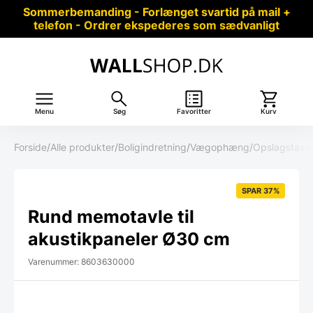
Sommerbemanding - Forlænget svartid på mail +
telefon - Ordrer ekspederes som sædvanligt
Menu
Søg
Favoritter
Kurv
Forside
/
Alle produkter
/
Boligindretning
/
Vægophæng
/
Opslagstavle
SPAR 37%
Rund memotavle til
akustikpaneler Ø30 cm
Varenummer: 8603630000