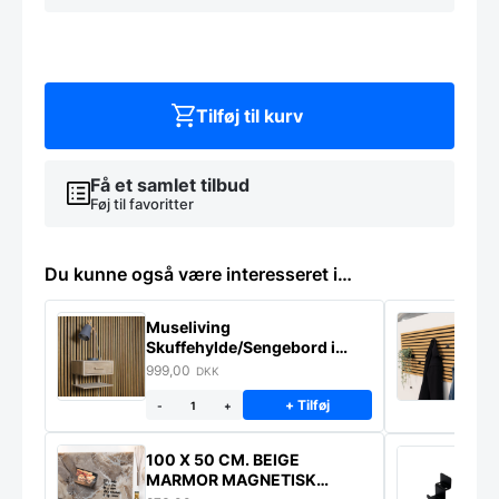
af
Ipe-
træ
-
40
cm.
Tilføj til kurv
antal
Få et samlet tilbud
Føj til favoritter
Du kunne også være interesseret i…
Museliving
K
Skuffehylde/Sengebord i
U
massiv eg
999,00
6
DKK
+ Tilføj
-
+
100 X 50 CM. BEIGE
K
MARMOR MAGNETISK
s