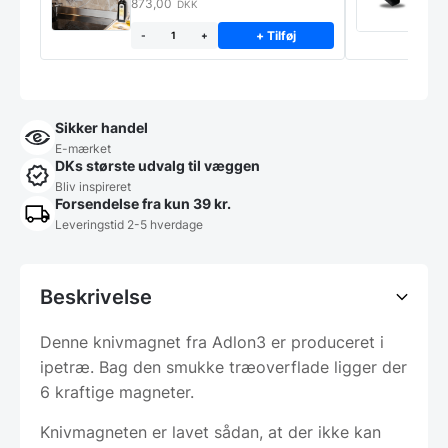
STÆNKPLADE
873,00
1
DKK
+ Tilføj
-
+
Sikker handel
E-mærket
DKs største udvalg til væggen
Bliv inspireret
Forsendelse fra kun 39 kr.
Leveringstid 2-5 hverdage
Beskrivelse
Denne knivmagnet fra Adlon3 er produceret i
ipetræ. Bag den smukke træoverflade ligger der
6 kraftige magneter.
Knivmagneten er lavet sådan, at der ikke kan