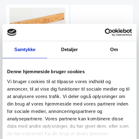
Adlon3 Knivmagnet af
Oliventræ – 40 cm.
Samtykke
Detaljer
Om
Denne knivmagnet fra Adlon3 er
produceret i oliventræ. Bag den
smukke…
Adlon3 Knivmagnet af
Denne hjemmeside bruger cookies
sortbejset bøg – 40 cm
Vi bruger cookies til at tilpasse vores indhold og
Denne knivmagnet fra Adlon3 er
produceret i sortbejset træ. Bag
annoncer, til at vise dig funktioner til sociale medier og til
den smukke…
at analysere vores trafik. Vi deler også oplysninger om
1.599,95
880,00
din brug af vores hjemmeside med vores partnere inden
DKK
DKK
for sociale medier, annonceringspartnere og
analysepartnere. Vores partnere kan kombinere disse
Vi prismatcher
Vi prismatcher
data med andre oplysninger, du har givet dem, eller som
de har indsamlet fra din brug af deres tjenester.