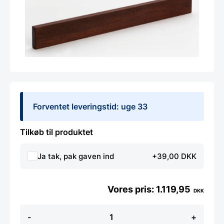
Forventet leveringstid: uge 33
Tilkøb til produktet
Ja tak, pak gaven ind
+39,00 DKK
1.119,95
DKK
Adlon3
-
+
Knivmagnet