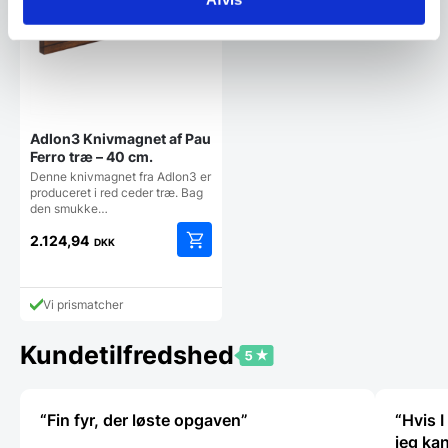
Adlon3 Knivmagnet af Pau
Ferro træ – 40 cm.
Denne knivmagnet fra Adlon3 er
produceret i red ceder træ. Bag
den smukke…
2.124,94
DKK
Vi prismatcher
Kundetilfredshed
“Fin fyr, der løste opgaven”
“Hvis I
jeg kan