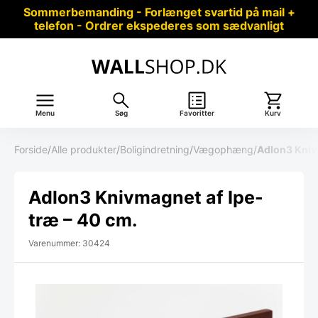
Sommerbemanding - Forlænget svartid på mail +
telefon - Ordrer ekspederes som sædvanligt
Menu
Søg
Favoritter
Kurv
Forside
/
Alle produkter
/
Boligindretning
/
Vægophæng
/
Adlon3 Kniv
Adlon3 Knivmagnet af Ipe-
træ – 40 cm.
Varenummer: 30424