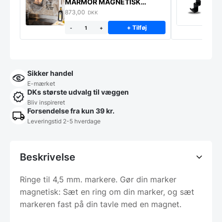
MARMOR MAGNETISK
s
STÆNKPLADE
873,00
1
DKK
+ Tilføj
-
+
Sikker handel
E-mærket
DKs største udvalg til væggen
Bliv inspireret
Forsendelse fra kun 39 kr.
Leveringstid 2-5 hverdage
Beskrivelse
Ringe til 4,5 mm. markere. Gør din marker
magnetisk: Sæt en ring om din marker, og sæt
markeren fast på din tavle med en magnet.