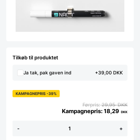
Tilkøb til produktet
Ja tak, pak gaven ind
+39,00 DKK
KAMPAGNEPRIS -39%
29,95
DKK
18,29
DKK
Rings
-
+
for
markers