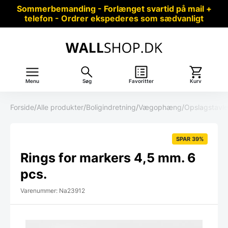
Sommerbemanding - Forlænget svartid på mail +
telefon - Ordrer ekspederes som sædvanligt
Menu
Søg
Favoritter
Kurv
Forside
/
Alle produkter
/
Boligindretning
/
Vægophæng
/
Opslagstavle
SPAR 39%
Rings for markers 4,5 mm. 6
pcs.
Varenummer: Na23912