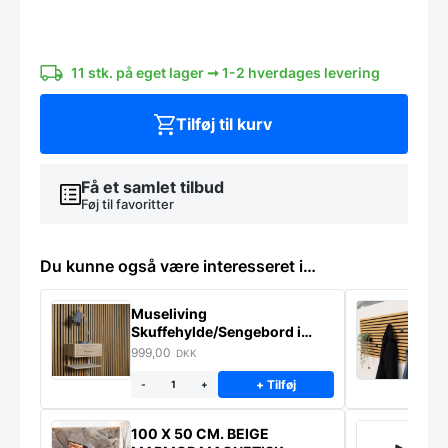
4,5
mm.
6
pcs.
antal
11 stk. på eget lager ➞ 1-2 hverdages levering
Tilføj til kurv
Få et samlet tilbud
Føj til favoritter
Du kunne også være interesseret i…
Museliving
K
Skuffehylde/Sengebord i
U
massiv eg
999,00
6
DKK
+ Tilføj
-
+
100 X 50 CM. BEIGE
K