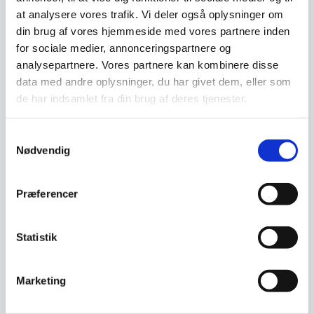
at analysere vores trafik. Vi deler også oplysninger om
din brug af vores hjemmeside med vores partnere inden
Tavle rens 100 ml
for sociale medier, annonceringspartnere og
Rengør din NAGA glastavle med
analysepartnere. Vores partnere kan kombinere disse
NAGAs egen tavlerens.Undgå
data med andre oplysninger, du har givet dem, eller som
tuschrester og…
de har indsamlet fra din brug af deres tjenester.
Den
Den
59,95
DKK
99,95
DKK
oprindelige
oprindelige
36,61
66,00
DKK
DKK
Den
Den
pris
pris
Samtykkevalg
aktuelle
aktuelle
var:
var:
Nødvendig
pris
pris
59,95 DKK.
99,95 DKK.
Vi prismatcher
Vi prismatcher
er:
er:
36,61 DKK.
66,00 DKK.
SPAR 39%
SPAR 30%
Præferencer
Statistik
Marketing