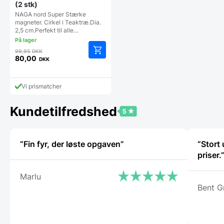
(2 stk)
NAGA nord Super Stærke
magneter. Cirkel i Teaktræ.Dia.
2,5 cm.Perfekt til alle…
Den
99,95
DKK
oprindelige
80,00
DKK
Den
pris
aktuelle
var:
pris
99,95 DKK.
Vi prismatcher
er:
80,00 DKK.
Kundetilfredshed
“Fin fyr, der løste opgaven”
“Stort
priser.
Marlu
Bent G