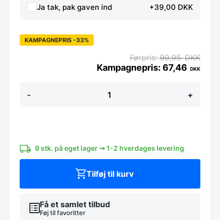
Ja tak, pak gaven ind
+39,00 DKK
KAMPAGNEPRIS -33%
99,95
DKK
67,46
DKK
Super
-
+
stærk
magnet,
stål
kube
(4
stk)
antal
9 stk. på eget lager ➞ 1-2 hverdages levering
Tilføj til kurv
Få et samlet tilbud
Føj til favoritter