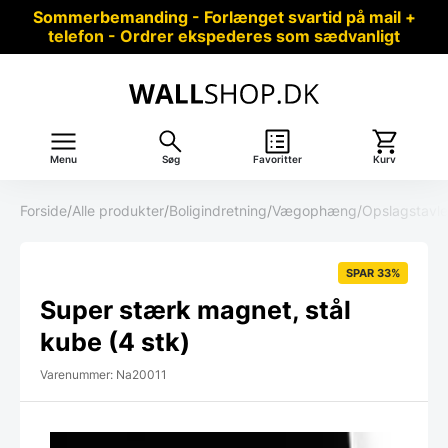
Sommerbemanding - Forlænget svartid på mail +
telefon - Ordrer ekspederes som sædvanligt
Menu
Søg
Favoritter
Kurv
Forside
/
Alle produkter
/
Boligindretning
/
Vægophæng
/
Opslagstavle
SPAR 33%
Super stærk magnet, stål
kube (4 stk)
Varenummer: Na20011