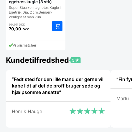
egetræs kugle (3 stk)
Super Stærke magneter. Kugle i
Egetræ. Dia. 2 cm.Bemærk
venligst at man kun…
Den
99,95
DKK
oprindelige
70,00
DKK
Den
pris
aktuelle
var:
pris
99,95 DKK.
Vi prismatcher
er:
70,00 DKK.
Kundetilfredshed
“Fedt sted for den lille mand der gerne vil
“Fin fy
købe lidt af det de proff bruger søde og
hjælpsomme ansatte”
Marlu
Henrik Hauge