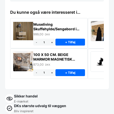
Du kunne også være interesseret i…
Museliving
K
Skuffehylde/Sengebord i
U
massiv eg
999,00
6
DKK
+ Tilføj
-
+
100 X 50 CM. BEIGE
K
MARMOR MAGNETISK
s
STÆNKPLADE
873,00
1
DKK
+ Tilføj
-
+
Sikker handel
E-mærket
DKs største udvalg til væggen
Bliv inspireret