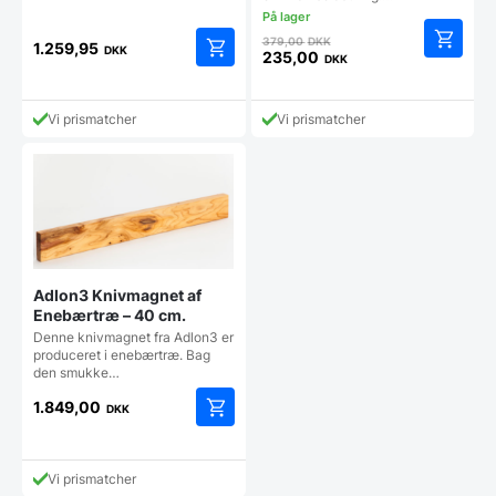
Den
379,00
DKK
1.259,95
DKK
oprindelige
235,00
DKK
Den
pris
aktuelle
var:
pris
379,00 DKK.
Vi prismatcher
Vi prismatcher
er:
235,00 DKK.
Adlon3 Knivmagnet af
Enebærtræ – 40 cm.
Denne knivmagnet fra Adlon3 er
produceret i enebærtræ. Bag
den smukke…
1.849,00
DKK
Vi prismatcher