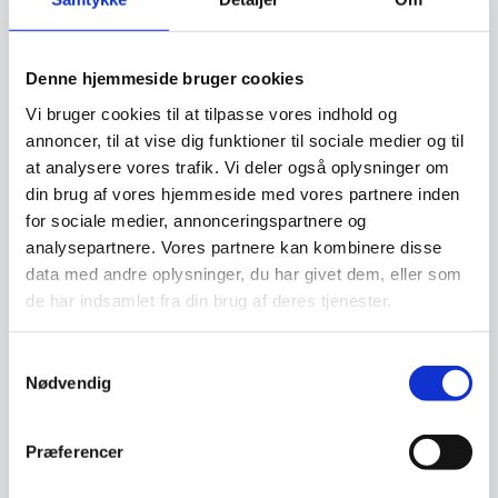
Vi prismatcher - Klik her
Denne hjemmeside bruger cookies
Relaterede varer
Vi bruger cookies til at tilpasse vores indhold og
annoncer, til at vise dig funktioner til sociale medier og til
at analysere vores trafik. Vi deler også oplysninger om
din brug af vores hjemmeside med vores partnere inden
for sociale medier, annonceringspartnere og
analysepartnere. Vores partnere kan kombinere disse
data med andre oplysninger, du har givet dem, eller som
de har indsamlet fra din brug af deres tjenester.
Samtykkevalg
Zwilling Magnetskinne, 45
Adlon3 Knivmagnet af
Nødvendig
cm., plastic
Teak træ – 40 cm.
Zwilling Magnetskinne, 45 cm.,
Denne knivmagnet fra Adlon3 er
plastic
produceret i teaktræ. Bag den
smukke…
Præferencer
374,94
1.349,00
DKK
DKK