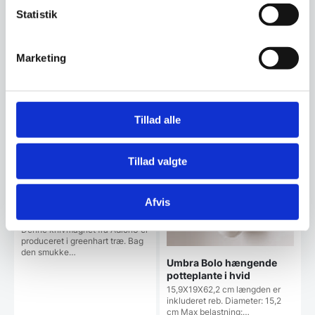
Statistik
Vi prismatcher
Vi prismatcher
Marketing
SPAR 38%
Tillad alle
Tillad valgte
Afvis
Adlon3 Knivmagnet af
Greenhart træ – 40 cm.
Denne knivmagnet fra Adlon3 er
produceret i greenhart træ. Bag
den smukke…
Umbra Bolo hængende
potteplante i hvid
15,9X19X62,2 cm længden er
inkluderet reb. Diameter: 15,2
cm Max belastning:…