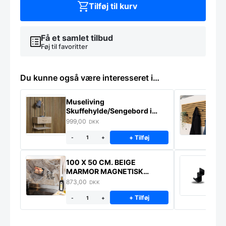
Tilføj til kurv
Få et samlet tilbud
Føj til favoritter
Du kunne også være interesseret i…
Museliving
K
Skuffehylde/Sengebord i
U
massiv eg
999,00
6
DKK
+ Tilføj
-
+
100 X 50 CM. BEIGE
K
MARMOR MAGNETISK
s
STÆNKPLADE
873,00
1
DKK
+ Tilføj
-
+