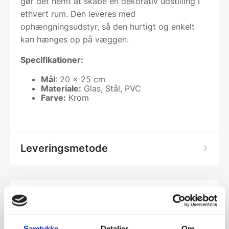
gør det nemt at skabe en dekorativ udstilling i
ethvert rum. Den leveres med
ophængningsudstyr, så den hurtigt og enkelt
kan hænges op på væggen.
Specifikationer:
Mål
: 20 x 25 cm
Materiale:
Glas, Stål, PVC
Farve:
Krom
Leveringsmetode
Har du spørgsmål til varen? Klik her
Samtykke
Detaljer
Om