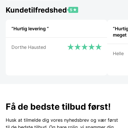
Kundetilfredshed
“Hurtig levering “
“Hurtig
Dorthe Hausted
Helle
Få de bedste tilbud først!
Husk at tilmelde dig vores nyhedsbrev og vær først
til de bedste tilbud. Og bare rolig, vi spammer dig