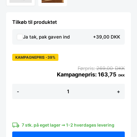
Tilkøb til produktet
Ja tak, pak gaven ind
+39,00 DKK
KAMPAGNEPRIS -39%
269,00
DKK
163,75
DKK
Prisma
-
+
Billedramme
sølv
-
20x25
cm.
antal
7 stk. på eget lager ➞ 1-2 hverdages levering