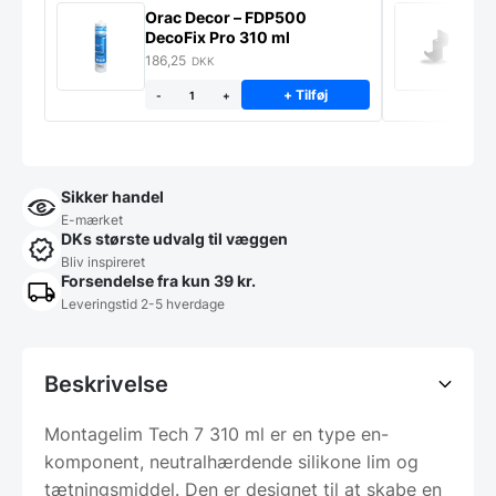
Orac Decor – FDP500
K
DecoFix Pro 310 ml
s
186,25
1
DKK
+ Tilføj
-
+
Sikker handel
E-mærket
DKs største udvalg til væggen
Bliv inspireret
Forsendelse fra kun 39 kr.
Leveringstid 2-5 hverdage
Beskrivelse
Montagelim Tech 7 310 ml er en type en-
komponent, neutralhærdende silikone lim og
tætningsmiddel. Den er designet til at skabe en