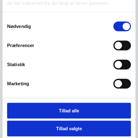
de har indsamlet fra din brug af deres tjenester.
Samtykkevalg
Nødvendig
Præferencer
Vægpanel Orac – W108
Vægpanel Orac – W120
Længde: 200 cmBredde: 1,8
Længde: 150 cmBredde: 50
Statistik
cmHøjde: 25 cmOrac Decor
cmDybde: 3,2 cmOrac Decor
W108 Duropolymer…
W120 Duropolymer vægpanel…
1.247,50
Marketing
DKK
530,00
DKK
Mulighed for mængderabat
Mulighed for mængderabat
Tillad alle
Tillad valgte