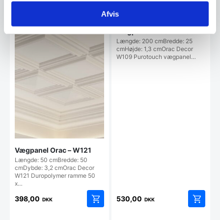
Afvis
Vægpanel Orac – W109
Længde: 200 cmBredde: 25
cmHøjde: 1,3 cmOrac Decor
W109 Purotouch vægpanel…
Vægpanel Orac – W121
Længde: 50 cmBredde: 50
cmDybde: 3,2 cmOrac Decor
W121 Duropolymer ramme 50
x…
398,00
530,00
DKK
DKK