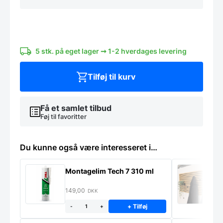
7
310
ml
antal
5 stk. på eget lager ➞ 1-2 hverdages levering
Tilføj til kurv
Få et samlet tilbud
Føj til favoritter
Du kunne også være interesseret i…
Montagelim Tech 7 310 ml
K
U
149,00
6
DKK
+ Tilføj
-
+