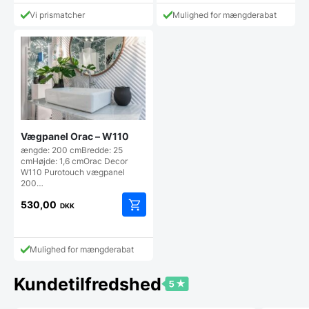
Vi prismatcher
Mulighed for mængderabat
Vægpanel Orac – W110
ængde: 200 cmBredde: 25
cmHøjde: 1,6 cmOrac Decor
W110 Purotouch vægpanel
200…
530,00
DKK
Mulighed for mængderabat
Kundetilfredshed