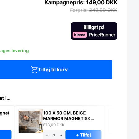
149,00
DKK
249,00
DKK
dages levering
Tilføj til kurv
et i…
gnet
100 X 50 CM. BEIGE
Kn
MARMOR MAGNETISK
ak
STÆNKPLADE
873,00
DKK
17
+ Tilføj
-
+