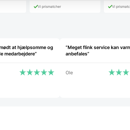
har
pris
K.
19
Vi prismatcher
Vi prismat
flere
er:
varianter.
149,00 DK
Mulighederne
kan
vælges
på
varesiden
t mødt at hjælpsomme og
“Meget flink service kan var
de medarbejdere”
anbefales”
Ole