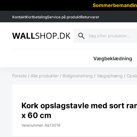
Sommerbemanding -
Kontakt
Kortbetaling
Service på produkt
Returvarer
Vægbeklædning
Forside
/
Alle produkter
/
Boligindretning
/
Vægophæng
/
Opsl
Kork opslagstavle med sort r
x 60 cm
Varenummer: Na13016