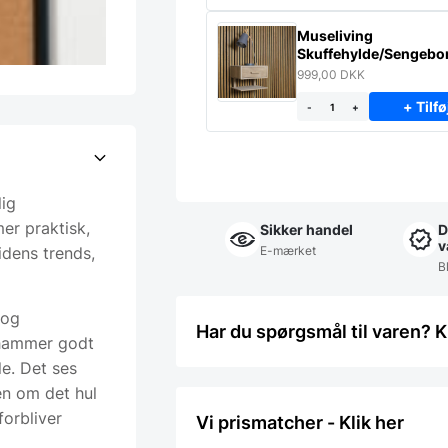
Museliving
Skuffehylde/Sengebor
massiv eg
999,00
DKK
+ Tilfø
-
+
lig
er praktisk,
Sikker handel
D
v
idens trends,
E-mærket
Bl
 og
Har du spørgsmål til varen? K
 hammer godt
le. Det ses
en om det hul
orbliver
Vi prismatcher - Klik her