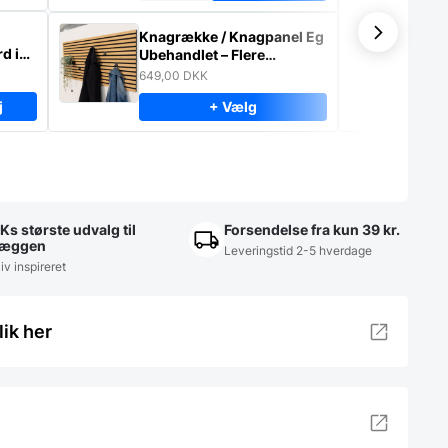
Knagrække / Knagpanel Eg
d i
Ubehandlet – Flere
størrelser
649,00
DKK
j
+ Vælg
-
Ks største udvalg til
Forsendelse fra kun 39 kr.
æggen
Leveringstid 2-5 hverdage
iv inspireret
lik her