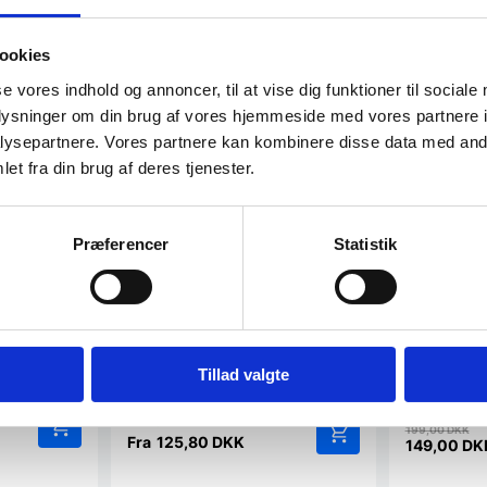
SPAR 48%
Populært
SPAR OP TIL 40%
ookies
se vores indhold og annoncer, til at vise dig funktioner til sociale
oplysninger om din brug af vores hjemmeside med vores partnere i
ysepartnere. Vores partnere kan kombinere disse data med andr
et fra din brug af deres tjenester.
Korkvæg uden mønster 100 x
k 30×30
50 cm
Korkplade uden mønster 0,5 m2Mål:
Præferencer
Statistik
100 x 50 cm. (Vælg tykkelsen under…
remstillet
Kork opsla
st af…
med trær
Kork er total 
overtaget bol
hjerter…
Tillad valgte
D
199,00
DKK
Fra
125,80
DKK
e
op
149,00
DK
Dette
Den
pr
vare
aktuelle
va