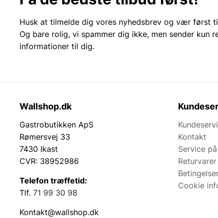
Husk at tilmelde dig vores nyhedsbrev og vær først ti
Og bare rolig, vi spammer dig ikke, men sender kun r
informationer til dig.
Wallshop.dk
Kundeser
Gastrobutikken ApS
Kundeserv
Rømersvej 33
Kontakt
7430 Ikast
Service på
CVR: 38952986
Returvarer
Betingelse
Telefon træffetid:
Cookie inf
Tlf.
71 99 30 98
Kontakt@wallshop.dk