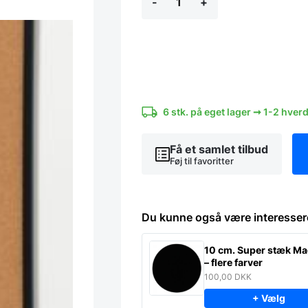
-
+
opslagstavle
med
sort
ramme.
40
x
60
cm
antal
6 stk. på eget lager ➞ 1-2 hver
Få et samlet tilbud
Føj til favoritter
Du kunne også være interesser
10 cm. Super stæk Ma
– flere farver
100,00
DKK
+ Vælg