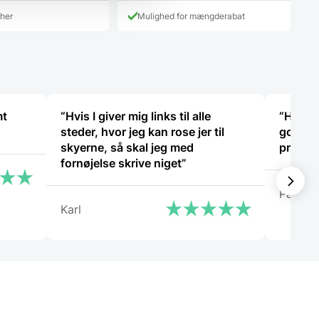
pris
9,00 DKK.
249,00 DKK.
cher
Mulighed for mængderabat
er:
K.
169,00 DKK.
mt
“Hvis I giver mig links til alle
“Har k
steder, hvor jeg kan rose jer til
god hjæ
skyerne, så skal jeg med
problem
fornøjelse skrive niget”
Patrici
Karl