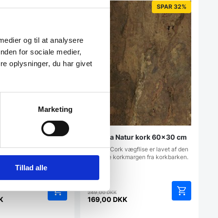
SPAR 25%
SPAR 32%
 medier og til at analysere
nden for sociale medier,
e oplysninger, du har givet
Marketing
gstavle 60 x 40 cm.
amme
Arizona Natur kork 60×30 cm
70’er og har i den grad
ig entusiasternes
Arizona Cork vægflise er lavet af den
naturlige korkmargen fra korkbarken.
…
Tillad alle
en
Den
249,00
DKK
rindelige
oprindelige
K
169,00
DKK
Den
is
pris
aktuelle
r:
var: