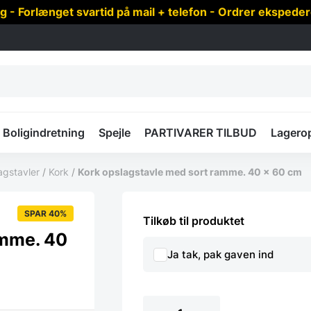
 Forlænget svartid på mail + telefon - Ordrer ekspede
Boligindretning
Spejle
PARTIVARER TILBUD
Lagero
agstavler
/
Kork
/
Kork opslagstavle med sort ramme. 40 x 60 cm
SPAR 40%
Tilkøb til produktet
amme. 40
Ja tak, pak gaven ind
Kork