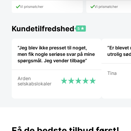
pris
129,00 DK
Vi prismatcher
Vi prismatcher
er:
67,00 DKK.
Kundetilfredshed
“Jeg blev ikke presset til noget,
“Er bleve
men fik nogle seriøse svar på mine
utrolig sø
spørgsmål. Jeg vender tilbage”
Tina
Arden
selskabslokaler
Få de bedste tilbud først!