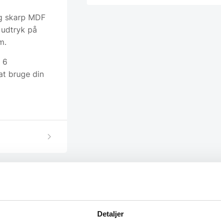
og skarp MDF
 udtryk på
m.
 6
at bruge din
Detaljer