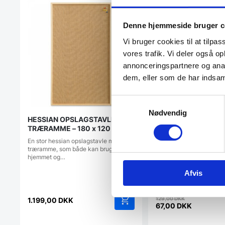
Denne hjemmeside bruger c
Vi bruger cookies til at tilpas
vores trafik. Vi deler også 
annonceringspartnere og anal
dem, eller som de har indsaml
Colorado Natur kor
Samtykkevalg
cm
Nødvendig
Naturlige kork plader er f
HESSIAN OPSLAGSTAVLE MED
hånden fra den første hø
TRÆRAMME – 180 x 120 cm
En stor hessian opslagstavle med
træramme, som både kan bruges i
hjemmet og…
Afvis
Den
129,00
DKK
1.199,00
DKK
oprindelig
67,00
DKK
Den
pris
aktuelle
var: