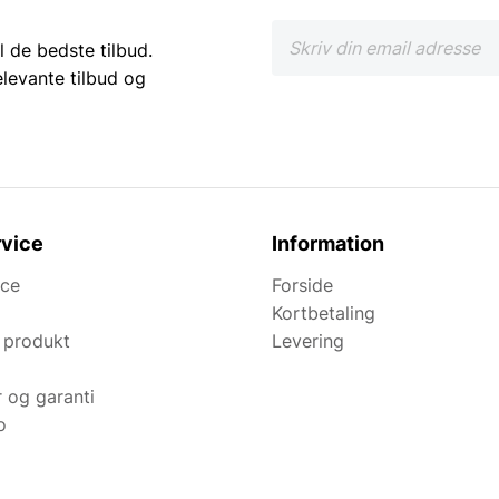
l de bedste tilbud.
elevante tilbud og
vice
Information
ice
Forside
Kortbetaling
 produkt
Levering
r og garanti
o