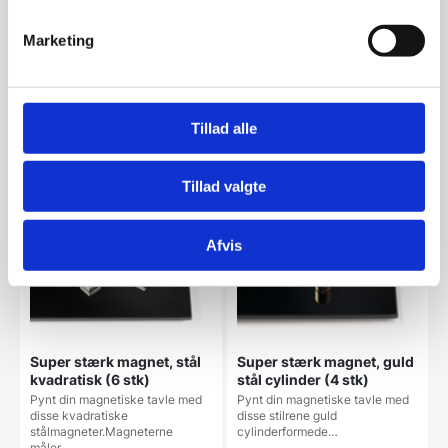
cm. Perfekt til…
venligst at man kun…
Marketing
Den
Den
99,95
DKK
109,00
DKK
oprindelige
oprindelige
70,00
90,00
DKK
DKK
Den
Den
pris
pris
aktuelle
aktuelle
var:
var:
pris
pris
99,95 DKK.
109,00 DKK.
Vi prismatcher
Vi prismatcher
Tillad alle
er:
er:
70,00 DKK.
90,00 DKK.
SPAR 9%
SPAR 39%
Tillad valgte
Afvis
Super stærk magnet, stål
Super stærk magnet, guld
kvadratisk (6 stk)
stål cylinder (4 stk)
Pynt din magnetiske tavle med
Pynt din magnetiske tavle med
disse kvadratiske
disse stilrene guld
stålmagneter.Magneterne
cylinderformede…
måler…