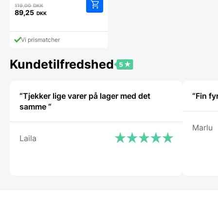
Den
119,00
DKK
oprindelige
89,25
DKK
Den
pris
aktuelle
var:
pris
119,00 DKK.
Vi prismatcher
er:
89,25 DKK.
Kundetilfredshed
“Tjekker lige varer på lager med det
“Fin fy
samme “
Marlu
Laila