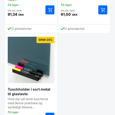
Den
Den
99,95
DKK
99,95
DKK
oprindelige
oprindelige
91,34
61,00
DKK
DKK
Den
Den
pris
pris
aktuelle
aktuelle
var:
var:
pris
pris
99,95 DKK.
99,95 DKK.
Vi prismatcher
Vi prismatcher
er:
er:
91,34 DKK.
61,00 DKK.
SPAR 25%
Tuschholder i sort metal
til glastavle
Hold styr på tavle tuscherne
med denne praktiske og
samtidigt stilrene…