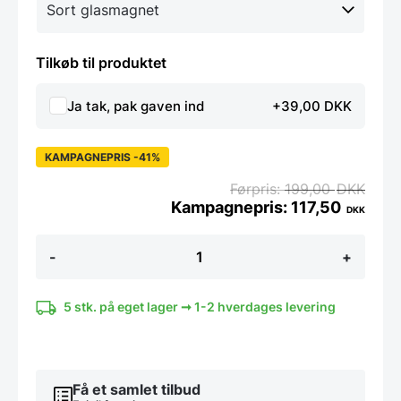
Tilkøb til produktet
Ja tak, pak gaven ind
+39,00 DKK
KAMPAGNEPRIS -41%
199,00
DKK
117,50
DKK
10
-
+
cm.
Super
stæk
Magnet
5 stk. på eget lager ➞ 1-2 hverdages levering
-
flere
farver
antal
Få et samlet tilbud