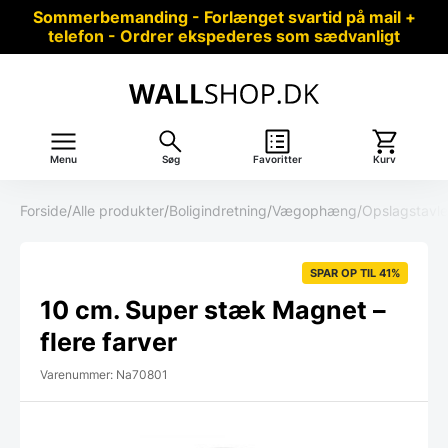
Sommerbemanding - Forlænget svartid på mail +
telefon - Ordrer ekspederes som sædvanligt
Menu
Søg
Favoritter
Kurv
Forside
/
Alle produkter
/
Boligindretning
/
Vægophæng
/
Opslagstavle
SPAR OP TIL 41%
10 cm. Super stæk Magnet –
flere farver
Varenummer: Na70801