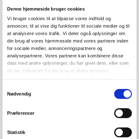
Denne hjemmeside bruger cookies
Vi bruger cookies til at tilpasse vores indhold og
Vi prismatcher - Klik her
annoncer, til at vise dig funktioner til sociale medier og til
at analysere vores trafik. Vi deler også oplysninger om
din brug af vores hjemmeside med vores partnere inden
Relaterede varer
for sociale medier, annonceringspartnere og
analysepartnere. Vores partnere kan kombinere disse
SPAR 17%
SPAR 30%
data med andre oplysninger, du har givet dem, eller som
de har indsamlet fra din brug af deres tjenester.
Samtykkevalg
Nødvendig
Præferencer
Super Stærk Magnetisk
Super Stærk Magnet rund
Rund Bambus Boks
egetræs kugle (3 stk)
Statistik
Super Stærk Magnetisk Bambus
Super Stærke magneter. Kugle i
Boks, rund form, 9,5 x 8 x 4,5
Egetræ. Dia. 2 cm.Bemærk