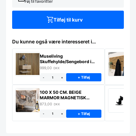
Føj til favoritter
Tilføj til kurv
Du kunne også være interesseret i…
Museliving
K
Skuffehylde/Sengebord i
U
massiv eg
999,00
6
DKK
+ Tilføj
-
+
100 X 50 CM. BEIGE
K
MARMOR MAGNETISK
s
STÆNKPLADE
873,00
1
DKK
+ Tilføj
-
+