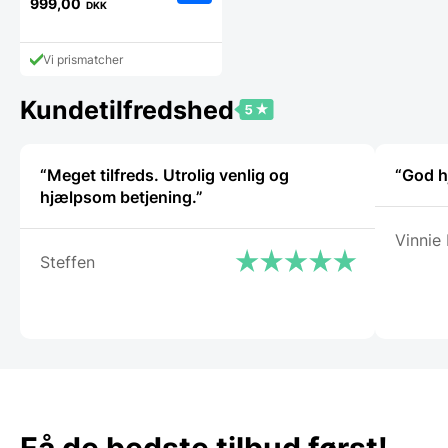
oprindelige
999,00
DKK
Den
pris
aktuelle
var:
pris
1.949,00 DKK.
Vi prismatcher
er:
999,00 DKK.
Kundetilfredshed
“Meget tilfreds. Utrolig venlig og
“God hj
hjælpsom betjening.”
Vinnie
Steffen
Få de bedste tilbud først!