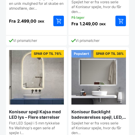
LED til lampeudtag –
Spejlet her er fra vores serie
størrelser
en unik mulighed for at skabe en
Antidug
af Koniseur spejle, hvor du får
atmosfære, der…
den…
Fra
2.499,00
DKK
Fra
1.249,00
DKK
Dette
Dette
vare
vare
har
har
Vi prismatcher
Vi prismatcher
flere
flere
varianter.
varianter
SPAR OP TIL 76%
Populært
SPAR OP TIL 38%
Mulighederne
Mulighe
kan
kan
vælges
vælges
på
på
varesiden
vareside
Koniseur spejl Kajsa med
Koniseur Backlight
LED lys – Flere størrelser
badeværelses spejl, LED,
Antidug og Touchsensor
Flot LED Spejl i 5 mm tykkelse
Spejlet her er fra vores serie
fra Wallshop's egen serie af
af Koniseur spejle, hvor du får
spejle I…
den…