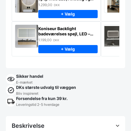
Touchsensor
–
1.299,00
2
DKK
+ Vælg
Koniseur Backlight
E
badeværelses spejl, LED –
s
lampeudtag – Antidug
j
1.199,00
2
DKK
f
+ Vælg
Sikker handel
E-mærket
DKs største udvalg til væggen
Bliv inspireret
Forsendelse fra kun 39 kr.
Leveringstid 2-5 hverdage
Beskrivelse