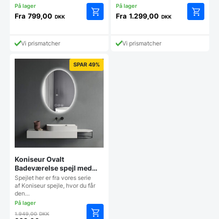
Fra
799,00
Fra
1.299,00
DKK
DKK
Dette
Dette
vare
vare
har
har
Vi prismatcher
Vi prismatcher
flere
flere
varianter.
varianter
SPAR 49%
Mulighederne
Mulighe
kan
kan
vælges
vælges
på
på
varesiden
vareside
Koniseur Ovalt
Badeværelse spejl med
LED, Antidug og Sensor
Spejlet her er fra vores serie
af Koniseur spejle, hvor du får
den…
Den
1.949,00
DKK