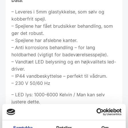
Data:
– Leveres i 5mm glastykkelse, som sølv og
kobberfrit spejl.
– Spejlene har fået brudsikker behandling, som
gør det robust.
– Spejlene har afslebne kanter.
– Anti korrosions behandling – for lang
holdbarhed (vigtigt for badeværelsesspejle).
– Vandtæt LED belysning og en højkvalitets led-
driver.
– IP44 vandbeskyttelse – perfekt til vådrum.
– 230 V 50/60 Hz
– LED lys: 1000-6000 Kelvin / Man kan selv
justere dette.
– 60 LED pære pr. M. / 5 W pr.
– Kun brug af PHILLIPS LED DRIVER
Samtykke
Detaljer
Om