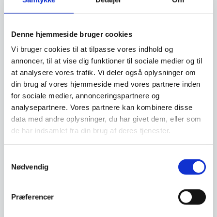
– Forstærket emballage
Forstærket emballage (Se billeder), som
Denne hjemmeside bruger cookies
reducere fragtskader / reklamationer
Vi bruger cookies til at tilpasse vores indhold og
annoncer, til at vise dig funktioner til sociale medier og til
Når færre produkter beskadiges under
at analysere vores trafik. Vi deler også oplysninger om
transport, reduceres spild, og der bruges færre
din brug af vores hjemmeside med vores partnere inden
ressourcer til produktion og transport af
for sociale medier, annonceringspartnere og
erstatningsvarer. Dette mindsker CO₂-aftrykket
analysepartnere. Vores partnere kan kombinere disse
og bidrager til en mere bæredygtig
data med andre oplysninger, du har givet dem, eller som
forsyningskæde.
de har indsamlet fra din brug af deres tjenester.
Vores spejlproducent har mere end 280 ansatte,
og er specialister indenfor denne type af
Samtykkevalg
Nødvendig
produktion.
Vi køber hele biler med 600+ spejle pr. gang fra
Præferencer
denne producent for at sikre en lav indkøbspris
og et minimum af fragtomkostninger til