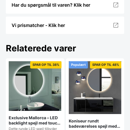
Har du spørgsmål til varen? Klik her
Vi prismatcher - Klik her
Relaterede varer
SPAR OP TIL 38%
Populært
SPAR OP TIL 48%
Exclusive Mallorca – LED
Koniseur rundt
backlight spejl med touch
badeværelses spejl med
og antidug – flere
Dette runde LED spejl tilbyder