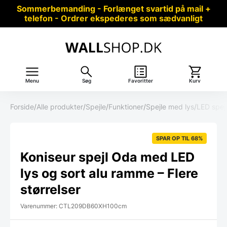
Sommerbemanding - Forlænget svartid på mail +
telefon - Ordrer ekspederes som sædvanligt
Menu
Søg
Favoritter
Kurv
Forside
/
Alle produkter
/
Spejle
/
Funktioner
/
Spejle med lys
/
LED spej
SPAR OP TIL 68%
Koniseur spejl Oda med LED
lys og sort alu ramme – Flere
størrelser
Varenummer: CTL209DB60XH100cm