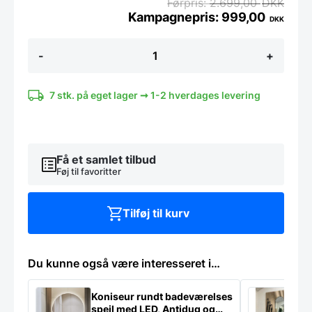
2.699,00
DKK
999,00
DKK
Koniseur
-
+
spejl
Oda
med
LED
7 stk. på eget lager ➞ 1-2 hverdages levering
lys
og
sort
alu
ramme
Få et samlet tilbud
-
Føj til favoritter
Flere
størrelser
antal
Tilføj til kurv
Du kunne også være interesseret i…
Koniseur rundt badeværelses
K
spejl med LED, Antidug og
p