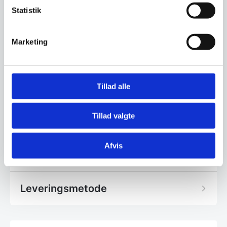
hjemtagelse.
Statistik
Resultatet er at du her får rigtig meget spejl for
dine penge. Producenten er leverandør til
Marketing
mange store hotelprojekter, hvor pris og
ensartet høj kvalitet er nøgleord.
Led spejlene er perfekte til badeværelset, hvor
Tillad alle
du får en god lyskilde, uden at du bliver
blændet af LED lyset.
Tillad valgte
Lyset er i et naturligt varmt hvidt lys, som giver
dig et dejlig naturligt lys.
Afvis
Leveringsmetode