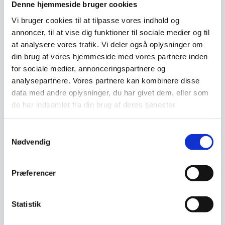
Denne hjemmeside bruger cookies
Vi bruger cookies til at tilpasse vores indhold og
annoncer, til at vise dig funktioner til sociale medier og til
at analysere vores trafik. Vi deler også oplysninger om
din brug af vores hjemmeside med vores partnere inden
for sociale medier, annonceringspartnere og
Vægspejl, glas, lyserød
analysepartnere. Vores partnere kan kombinere disse
Kobber tonet spejl fra
Dekorativt spejl, der bryder de
Umbra
data med andre oplysninger, du har givet dem, eller som
lige og rene kanter, med sin
Som en ny tilføjelse til HUB
specielle…
de har indsamlet fra din brug af deres tjenester.
serien, er dette skråsidede spejl
helt speciel og…
Samtykkevalg
Den
Den
1.489,00
DKK
909,00
DKK
Nødvendig
oprindelige
oprindelige
1.031,25
697,00
DKK
DKK
Den
Den
pris
pris
aktuelle
aktuelle
var:
var:
pris
pris
1.489,00 DKK.
909,00 DKK.
Vi prismatcher
Vi prismatcher
Præferencer
er:
er:
1.031,25 DKK.
697,00 DKK.
SPAR 34%
Statistik