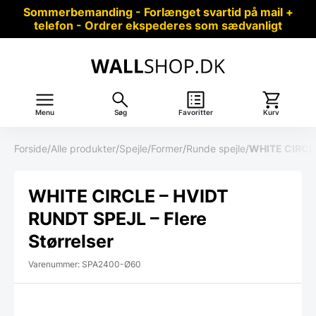
Sommerbemanding - Forlænget svartid på mail +
telefon - Ordrer ekspederes som sædvanligt
Menu
Søg
Favoritter
Kurv
Forside
/
Alle produkter
/
Spejle
/
Former
/
Runde spejle
/
WHITE CIRCLE
WHITE CIRCLE – HVIDT
RUNDT SPEJL – Flere
Størrelser
Varenummer: SPA2400-Ø60