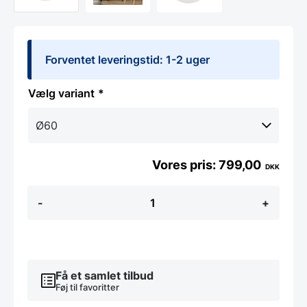
Forventet leveringstid: 1-2 uger
variant
799,00
DKK
WHITE
-
+
CIRCLE
-
HVIDT
RUNDT
SPEJL
-
Få et samlet tilbud
Flere
Føj til favoritter
Størrelser
antal