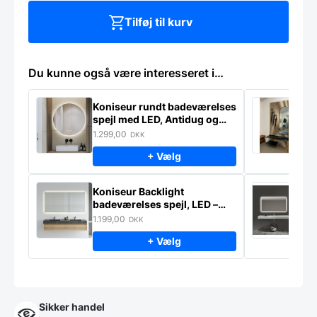
Tilføj til kurv
Du kunne også være interesseret i…
Koniseur rundt badeværelses
K
spejl med LED, Antidug og
p
Touchsensor
–
1.299,00
2
DKK
+ Vælg
Koniseur Backlight
E
badeværelses spejl, LED –
s
lampeudtag – Antidug
j
1.199,00
2
DKK
f
+ Vælg
Sikker handel