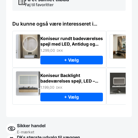
Føj til favoritter
Du kunne også være interesseret i…
Koniseur rundt badeværelses
K
spejl med LED, Antidug og
p
Touchsensor
–
1.299,00
2
DKK
+ Vælg
Koniseur Backlight
E
badeværelses spejl, LED –
s
lampeudtag – Antidug
j
1.199,00
2
DKK
f
+ Vælg
Sikker handel
E-mærket
DKs største udvalg til væggen