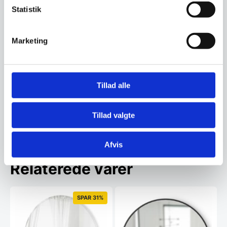
Statistik
Marketing
Leveringsmetode
Tillad alle
Har du spørgsmål til varen? Klik her
Tillad valgte
Vi prismatcher - Klik her
Afvis
Relaterede varer
SPAR 31%