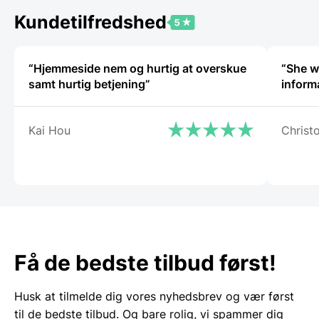
1.031,25 DKK.
Kundetilfredshed
“Hjemmeside nem og hurtig at overskue
“She wa
samt hurtig betjening”
Kai Hou
Christ
Få de bedste tilbud først!
Husk at tilmelde dig vores nyhedsbrev og vær først
til de bedste tilbud. Og bare rolig, vi spammer dig