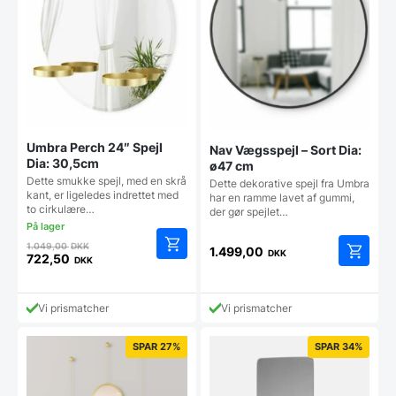
Umbra Perch 24″ Spejl
Nav Vægsspejl – Sort Dia:
Dia: 30,5cm
ø47 cm
Dette smukke spejl, med en skrå
Dette dekorative spejl fra Umbra
kant, er ligeledes indrettet med
har en ramme lavet af gummi,
to cirkulære…
der gør spejlet…
Den
1.049,00
DKK
1.499,00
DKK
oprindelige
722,50
DKK
Den
pris
aktuelle
var:
pris
1.049,00 DKK.
Vi prismatcher
Vi prismatcher
er:
722,50 DKK.
SPAR 27%
SPAR 34%