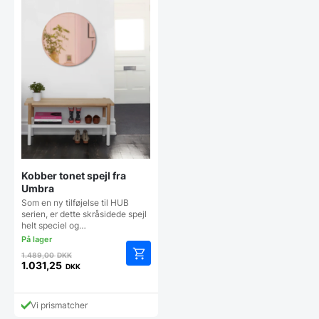
Kobber tonet spejl fra
Umbra
Som en ny tilføjelse til HUB
serien, er dette skråsidede spejl
helt speciel og…
Den
1.489,00
DKK
oprindelige
1.031,25
DKK
Den
pris
aktuelle
var:
pris
1.489,00 DKK.
Vi prismatcher
er: