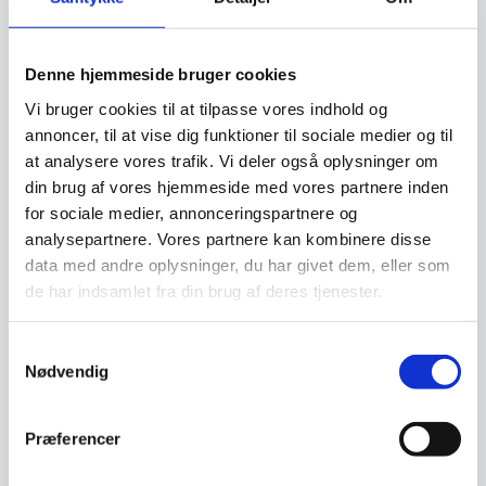
Dette spejl indeholder en særskilt lyskilde.
Model nr.: LED2835Lightbelt
Denne hjemmeside bruger cookies
Lys kilde: LED
Vi bruger cookies til at tilpasse vores indhold og
annoncer, til at vise dig funktioner til sociale medier og til
Energiklasse: F (obs på at spejlet ikke bruger
at analysere vores trafik. Vi deler også oplysninger om
meget strøm, da det typisk ikke er tændt i lange
din brug af vores hjemmeside med vores partnere inden
perioder, som andre lamper i hustanden)
for sociale medier, annonceringspartnere og
analysepartnere. Vores partnere kan kombinere disse
data med andre oplysninger, du har givet dem, eller som
Man tilkobler spejlet til et lampeudtag, eller
de har indsamlet fra din brug af deres tjenester.
sætter et stik på til en kontakt og tænder og
slukker for spejlet på kontakten.
Samtykkevalg
Nødvendig
Ophæng: der medfølger påmonteret beslag,
samt plugs og skruer.
Præferencer
Modellen her kan ikke vendes da der er sensor i.