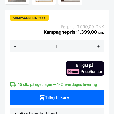
KAMPAGNEPRIS -65%
3.999,00
DKK
1.399,00
DKK
Koniseur
-
+
Asymmetrisk
spejl
-
Clara
-
med
LED
lys
og
15 stk. på eget lager ➞ 1-2 hverdages levering
sensor
antal
Tilføj til kurv
Få et samlet tilbud