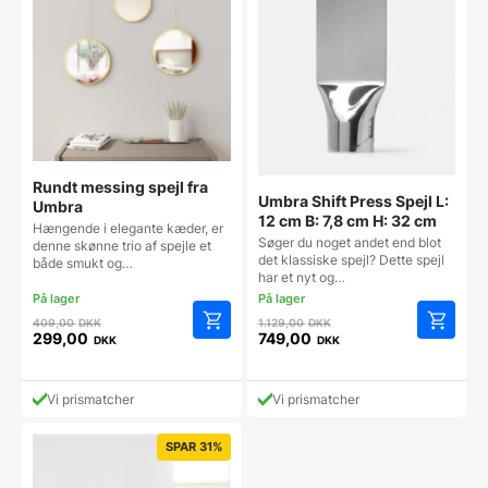
Rundt messing spejl fra
Umbra Shift Press Spejl L:
Umbra
12 cm B: 7,8 cm H: 32 cm
Hængende i elegante kæder, er
Søger du noget andet end blot
denne skønne trio af spejle et
det klassiske spejl? Dette spejl
både smukt og…
har et nyt og…
Den
Den
409,00
DKK
1.129,00
DKK
oprindelige
oprindelige
299,00
749,00
DKK
DKK
Den
Den
pris
pris
aktuelle
aktuelle
var:
var:
pris
pris
409,00 DKK.
1.129,00 DKK.
Vi prismatcher
Vi prismatcher
er:
er:
299,00 DKK.
749,00 DKK.
SPAR 31%