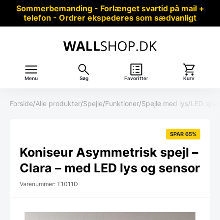
Sommerbemanding - Forlænget svartid på mail +
telefon - Ordrer ekspederes som sædvanligt
Menu
Søg
Favoritter
Kurv
Forside
/
Alle produkter
/
Spejle
/
Funktioner
/
Spejle med lys
/
LED spej
SPAR 65%
Koniseur Asymmetrisk spejl –
Clara – med LED lys og sensor
Varenummer: T1011D