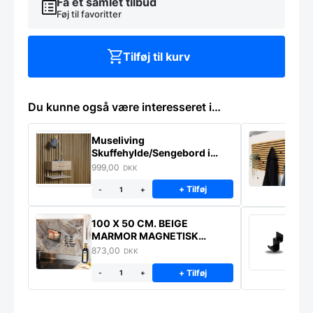
Få et samlet tilbud
Føj til favoritter
Tilføj til kurv
Du kunne også være interesseret i…
Museliving
K
Skuffehylde/Sengebord i
U
massiv eg
999,00
6
DKK
+ Tilføj
-
+
100 X 50 CM. BEIGE
K
MARMOR MAGNETISK
s
STÆNKPLADE
873,00
1
DKK
+ Tilføj
-
+