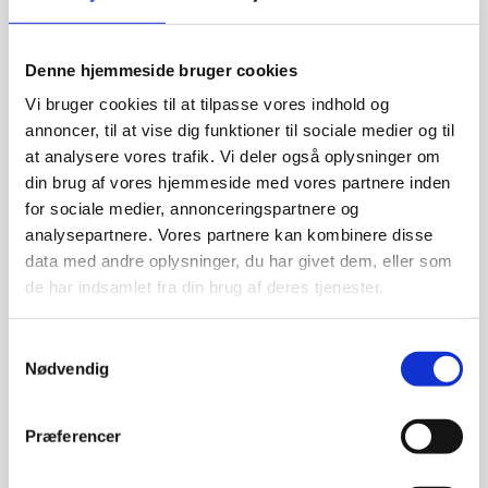
Denne hjemmeside bruger cookies
Vi prismatcher - Klik her
Vi bruger cookies til at tilpasse vores indhold og
annoncer, til at vise dig funktioner til sociale medier og til
Relaterede varer
at analysere vores trafik. Vi deler også oplysninger om
din brug af vores hjemmeside med vores partnere inden
for sociale medier, annonceringspartnere og
SPAR OP TIL 47%
analysepartnere. Vores partnere kan kombinere disse
data med andre oplysninger, du har givet dem, eller som
de har indsamlet fra din brug af deres tjenester.
Samtykkevalg
Nødvendig
Præferencer
Flot Messing knag fra
upcyclede messing