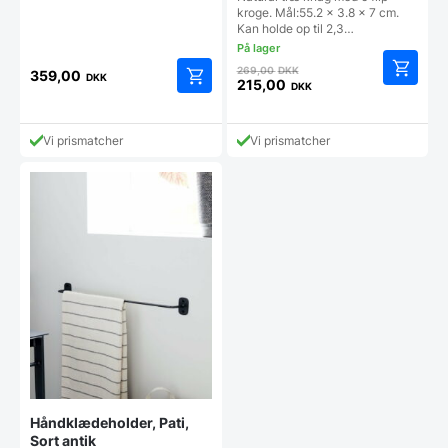
kroge. Mål:55.2 x 3.8 x 7 cm.
Kan holde op til 2,3…
Den
269,00
DKK
359,00
DKK
oprindelige
215,00
DKK
Den
pris
aktuelle
var:
pris
269,00 DKK.
Vi prismatcher
Vi prismatcher
er:
215,00 DKK.
Håndklædeholder, Pati,
Sort antik