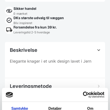
Sikker handel
E-mærket
DKs største udvalg til væggen
Bliv inspireret
Forsendelse fra kun 39 kr.
Leveringstid 2-5 hverdage
Beskrivelse
Elegante knager i et unik design lavet i Jern
Leveringsmetode
Samtykke
Detaljer
Om
Har du spørgsmål til varen? Klik her