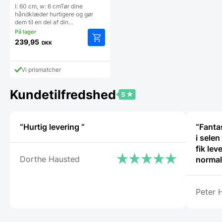
l: 60 cm, w: 6 cmTør dine
håndklæder hurtigere og gør
dem til en del af din…
239,95
DKK
Vi prismatcher
Kundetilfredshed
“Hurtig levering “
“Fantas
i selen
fik lev
Dorthe Hausted
normalt
proble
Gastro
Peter 
servic
sædvan