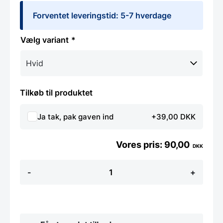
Forventet leveringstid: 5-7 hverdage
variant
Tilkøb til produktet
Ja tak, pak gaven ind
+39,00 DKK
90,00
DKK
Flare
-
+
knage
-
Flere
farver
antal