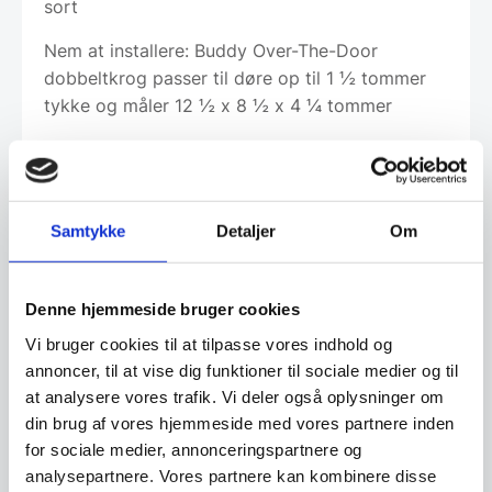
sort
Nem at installere: Buddy Over-The-Door
dobbeltkrog passer til døre op til 1 ½ tommer
tykke og måler 12 ½ x 8 ½ x 4 ¼ tommer
Leveringsmetode
Samtykke
Detaljer
Om
Denne hjemmeside bruger cookies
Har du spørgsmål til varen? Klik her
Vi bruger cookies til at tilpasse vores indhold og
annoncer, til at vise dig funktioner til sociale medier og til
Vi prismatcher - Klik her
at analysere vores trafik. Vi deler også oplysninger om
din brug af vores hjemmeside med vores partnere inden
for sociale medier, annonceringspartnere og
Relaterede varer
analysepartnere. Vores partnere kan kombinere disse