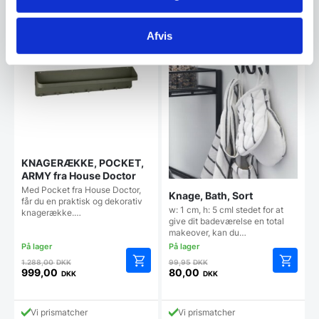
flere
varianter.
SPAR 22%
SPAR 20%
Mulighederne
Afvis
kan
vælges
på
varesiden
KNAGERÆKKE, POCKET,
ARMY fra House Doctor
Med Pocket fra House Doctor,
Knage, Bath, Sort
får du en praktisk og dekorativ
w: 1 cm, h: 5 cmI stedet for at
knagerække.…
give dit badeværelse en total
makeover, kan du…
Den
Den
1.288,00
DKK
99,95
DKK
oprindelige
oprindelige
999,00
80,00
DKK
DKK
Den
Den
pris
pris
aktuelle
aktuelle
var:
var:
pris
pris
1.288,00 DKK.
99,95 DKK.
Vi prismatcher
Vi prismatcher