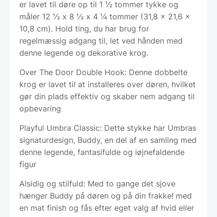
er lavet til døre op til 1 ½ tommer tykke og
måler 12 ½ x 8 ½ x 4 ¼ tommer (31,8 x 21,6 x
10,8 cm). Hold ting, du har brug for
regelmæssig adgang til, let ved hånden med
denne legende og dekorative krog.
Over The Door Double Hook: Denne dobbelte
krog er lavet til at installeres over døren, hvilket
gør din plads effektiv og skaber nem adgang til
opbevaring
Playful Umbra Classic: Dette stykke har Umbras
signaturdesign, Buddy, en del af en samling med
denne legende, fantasifulde og iøjnefaldende
figur
Alsidig og stilfuld: Med to gange det sjove
hænger Buddy på døren og på din frakke! med
en mat finish og fås efter eget valg af hvid eller