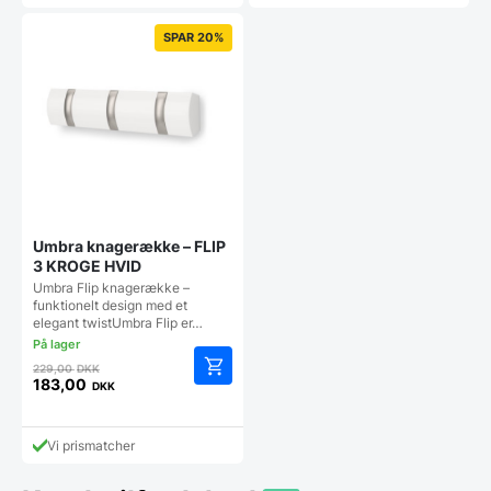
er:
er:
999,00 DKK.
80,00 DKK.
SPAR 20%
Umbra knagerække – FLIP
3 KROGE HVID
Umbra Flip knagerække –
funktionelt design med et
elegant twistUmbra Flip er…
Den
229,00
DKK
oprindelige
183,00
DKK
Den
pris
aktuelle
var:
pris
229,00 DKK.
Vi prismatcher
er:
183,00 DKK.