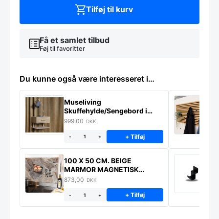
Tilføj til kurv
Få et samlet tilbud
Føj til favoritter
Du kunne også være interesseret i…
Museliving
K
Skuffehylde/Sengebord i
U
massiv eg
999,00
6
DKK
+ Tilføj
-
+
100 X 50 CM. BEIGE
K
MARMOR MAGNETISK
s
STÆNKPLADE
873,00
1
DKK
+ Tilføj
-
+