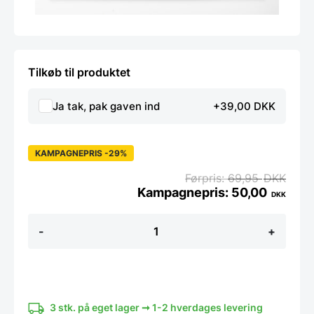
Tilkøb til produktet
Ja tak, pak gaven ind
+39,00 DKK
KAMPAGNEPRIS -29%
69,95
DKK
50,00
DKK
Ekstra
-
+
bogstaver
til
bogstavtavle
antal
3 stk. på eget lager ➞ 1-2 hverdages levering