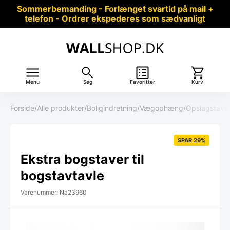
Sommerbemanding - Forlænget svartid på mail +
telefon - Ordrer ekspederes som sædvanligt
Menu
Søg
Favoritter
Kurv
Forside
/
Alle produkter
/
Boligindretning
/
Vægophæng
/
Opslagstavle
SPAR 29%
Ekstra bogstaver til
bogstavtavle
Varenummer: Na23960