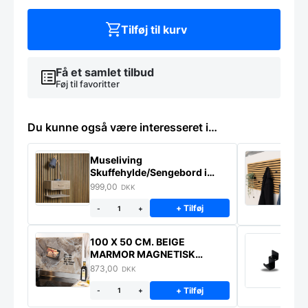
Tilføj til kurv
Få et samlet tilbud
Føj til favoritter
Du kunne også være interesseret i…
Museliving
K
Skuffehylde/Sengebord i
U
massiv eg
999,00
6
DKK
+ Tilføj
-
+
100 X 50 CM. BEIGE
K
MARMOR MAGNETISK
s
STÆNKPLADE
873,00
1
DKK
+ Tilføj
-
+