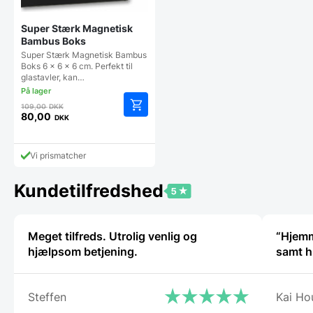
Super Stærk Magnetisk
Bambus Boks
Super Stærk Magnetisk Bambus
Boks 6 x 6 x 6 cm. Perfekt til
glastavler, kan…
Den
109,00
DKK
oprindelige
80,00
DKK
Den
pris
aktuelle
var:
pris
109,00 DKK.
Vi prismatcher
er:
80,00 DKK.
Kundetilfredshed
Meget tilfreds. Utrolig venlig og
“Hjemmes
hjælpsom betjening.
samt h
Steffen
Kai Ho