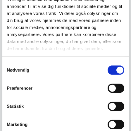
annoncer, til at vise dig funktioner til sociale medier og til
at analysere vores trafik. Vi deler også oplysninger om
din brug af vores hjemmeside med vores partnere inden
Tavle rens i praktisk
Super stærk magnet, stål
for sociale medier, annonceringspartnere og
metalholder til glastavle
kvadratisk (6 stk)
analysepartnere. Vores partnere kan kombinere disse
Hold styr på din tavle rens med
Pynt din magnetiske tavle med
denne praktiske og samtidigt
disse kvadratiske
data med andre oplysninger, du har givet dem, eller som
stilrene holder…
stålmagneter.Magneterne
de har indsamlet fra din brug af deres tjenester.
måler…
Den
Den
149,00
DKK
99,95
DKK
Samtykkevalg
oprindelige
oprindelige
105,00
91,34
DKK
DKK
Nødvendig
Den
Den
pris
pris
aktuelle
aktuelle
var:
var:
pris
pris
149,00 DKK.
99,95 DKK.
Vi prismatcher
Vi prismatcher
er:
er:
Præferencer
105,00 DKK.
91,34 DKK.
SPAR 21%
Statistik
Marketing