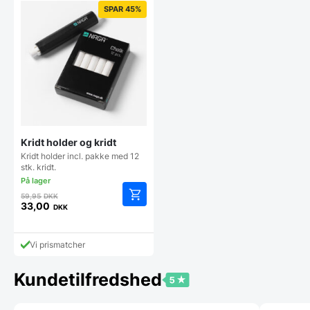
43,00 DKK.
57,44 DKK.
SPAR 45%
Kridt holder og kridt
Kridt holder incl. pakke med 12
stk. kridt.
Den
59,95
DKK
oprindelige
33,00
DKK
Den
pris
aktuelle
var:
pris
59,95 DKK.
Vi prismatcher
er:
33,00 DKK.
Kundetilfredshed