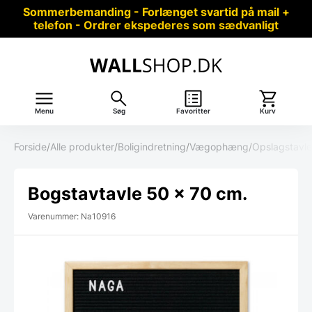
Sommerbemanding - Forlænget svartid på mail +
telefon - Ordrer ekspederes som sædvanligt
Menu
Søg
Favoritter
Kurv
Forside
/
Alle produkter
/
Boligindretning
/
Vægophæng
/
Opslagstavle
Bogstavtavle 50 x 70 cm.
Varenummer: Na10916