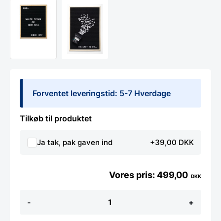
Forventet leveringstid: 5-7 Hverdage
Tilkøb til produktet
Ja tak, pak gaven ind
+39,00 DKK
499,00
DKK
Bogstavtavle
-
+
50
x
70