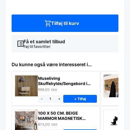
cm.
antal
Tilføj til kurv
Få et samlet tilbud
Føj til favoritter
Du kunne også være interesseret i…
Museliving
K
Skuffehylde/Sengebord i
U
massiv eg
999,00
6
DKK
+ Tilføj
-
+
100 X 50 CM. BEIGE
K
MARMOR MAGNETISK
s
STÆNKPLADE
873,00
1
DKK