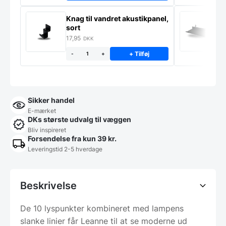
Li
Knag til vandret akustikpanel,
a
sort
5
17,95
DKK
+ Tilføj
-
+
Sikker handel
E-mærket
DKs største udvalg til væggen
Bliv inspireret
Forsendelse fra kun 39 kr.
Leveringstid 2-5 hverdage
Beskrivelse
De 10 lyspunkter kombineret med lampens
slanke linier får Leanne til at se moderne ud