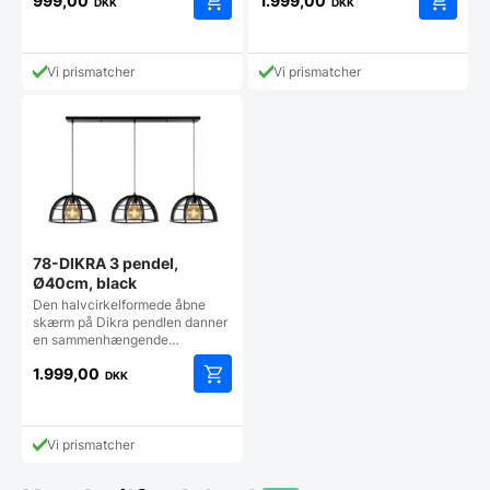
999,00
1.999,00
DKK
DKK
Dette
vare
har
Vi prismatcher
Vi prismatcher
flere
varianter.
Mulighederne
kan
vælges
på
varesiden
78-DIKRA 3 pendel,
Ø40cm, black
Den halvcirkelformede åbne
skærm på Dikra pendlen danner
en sammenhængende…
1.999,00
DKK
Vi prismatcher