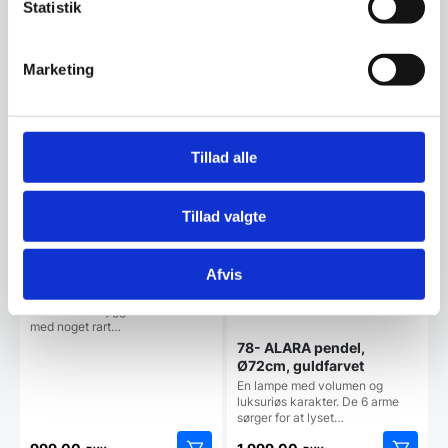
var:
Statistik
pris
1.699,00 DKK.
Vi prismatcher
Vi prismatcher
er:
1.239,00 DKK.
Marketing
Tillad alle
Tillad valgte
Hygge pendel Ø40 – Flere
Afvis
Farver
HYGGE er det nye design fra
Halo. Ordet Hygge forbinder vi
med noget rart…
78- ALARA pendel,
Ø72cm, guldfarvet
En lampe med volumen og
luksuriøs karakter. De 6 arme
sørger for at lyset…