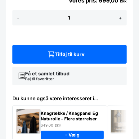
999,00
DKK
78-
-
+
LEANNE
pendel,
Ø65cm,
black
antal
Tilføj til kurv
Få et samlet tilbud
Føj til favoritter
Du kunne også være interesseret i…
Knagrække / Knagpanel Eg
M
Naturolie – Flere størrelser
S
m
649,00
9
DKK
+ Vælg