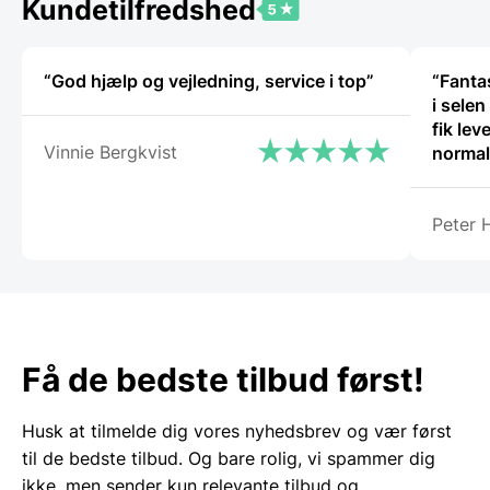
Kundetilfredshed
“God hjælp og vejledning, service i top”
“Fantas
i selen
fik lev
Vinnie Bergkvist
normalt
proble
Gastro
Peter 
servic
sædvan
Få de bedste tilbud først!
Husk at tilmelde dig vores nyhedsbrev og vær først
til de bedste tilbud. Og bare rolig, vi spammer dig
ikke, men sender kun relevante tilbud og