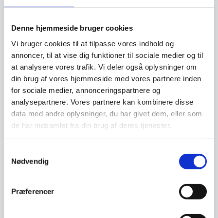
SPAR 27%
Denne hjemmeside bruger cookies
Vi bruger cookies til at tilpasse vores indhold og
annoncer, til at vise dig funktioner til sociale medier og til
at analysere vores trafik. Vi deler også oplysninger om
Asteria Mini pearl white Ø
din brug af vores hjemmeside med vores partnere inden
31 x 10,5 cm
for sociale medier, annonceringspartnere og
Den populære Asteria pendel er
nu lanceret i en ny mindre
analysepartnere. Vores partnere kan kombinere disse
størrelse samt en ny…
data med andre oplysninger, du har givet dem, eller som
de har indsamlet fra din brug af deres tjenester.
78-DIKRA 1 pendel,
Samtykkevalg
Ø40cm, black
Nødvendig
Den halvcirkelformede åbne
skærm på Dikra pendlen danner
en sammenhængende…
Den
Præferencer
1.699,00
DKK
829,00
DKK
oprindelige
1.239,00
DKK
Den
pris
aktuelle