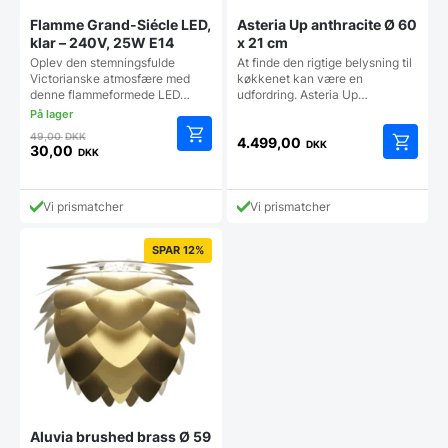
Flamme Grand-Siécle LED,
Asteria Up anthracite Ø 60
klar – 240V, 25W E14
x 21 cm
Oplev den stemningsfulde
At finde den rigtige belysning til
Victorianske atmosfære med
køkkenet kan være en
denne flammeformede LED…
udfordring. Asteria Up…
Den
49,00
DKK
4.499,00
DKK
oprindelige
30,00
DKK
Den
pris
aktuelle
var:
pris
49,00 DKK.
Vi prismatcher
Vi prismatcher
er:
30,00 DKK.
SPAR 12%
Aluvia brushed brass Ø 59