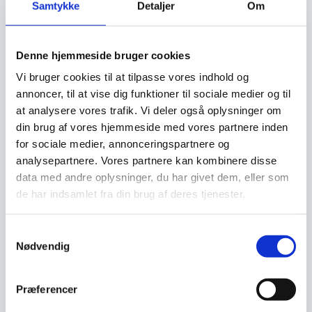
Samtykke
Detaljer
Om
Denne hjemmeside bruger cookies
Vi bruger cookies til at tilpasse vores indhold og
annoncer, til at vise dig funktioner til sociale medier og til
at analysere vores trafik. Vi deler også oplysninger om
din brug af vores hjemmeside med vores partnere inden
for sociale medier, annonceringspartnere og
analysepartnere. Vores partnere kan kombinere disse
data med andre oplysninger, du har givet dem, eller som
Mega Edison One LED
de har indsamlet fra din brug af deres tjenester.
pære fra Danlamp
Mega Edison er et enestående
stykke kunsthåndværk, der kan
fungere som en…
Samtykkevalg
Nødvendig
Præferencer