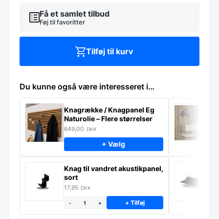
antal
Få et samlet tilbud
Føj til favoritter
Tilføj til kurv
Du kunne også være interesseret i…
Knagrække / Knagpanel Eg
M
Naturolie – Flere størrelser
S
m
649,00
9
DKK
+ Vælg
Li
Knag til vandret akustikpanel,
a
sort
5
17,95
DKK
+ Tilføj
-
+