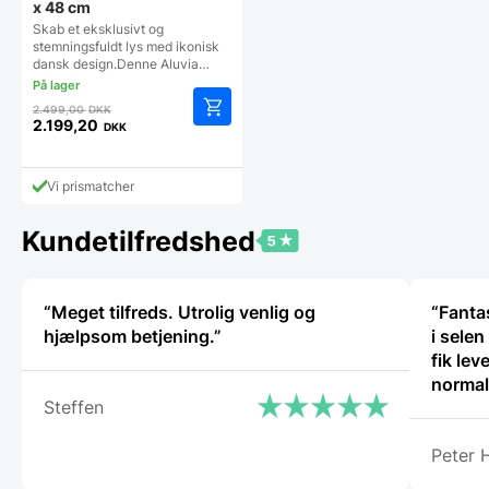
x 48 cm
Skab et eksklusivt og
stemningsfuldt lys med ikonisk
dansk design.Denne Aluvia…
Den
2.499,00
DKK
oprindelige
2.199,20
DKK
Den
pris
aktuelle
var:
pris
2.499,00 DKK.
Vi prismatcher
er:
2.199,20 DKK.
Kundetilfredshed
“Meget tilfreds. Utrolig venlig og
“Fantas
hjælpsom betjening.”
i selen
fik lev
normalt
Steffen
proble
Gastro
Peter 
servic
sædvan