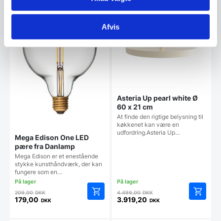
SPAR 14%
SPAR 13%
Afvis
Asteria Up pearl white Ø
60 x 21 cm
At finde den rigtige belysning til
køkkenet kan være en
udfordring.Asteria Up…
Mega Edison One LED
pære fra Danlamp
Mega Edison er et enestående
stykke kunsthåndværk, der kan
fungere som en…
Den
Den
209,00
DKK
4.499,00
DKK
oprindelige
oprindelige
179,00
3.919,20
DKK
DKK
Den
Den
pris
pris
aktuelle
aktuelle
var:
var: