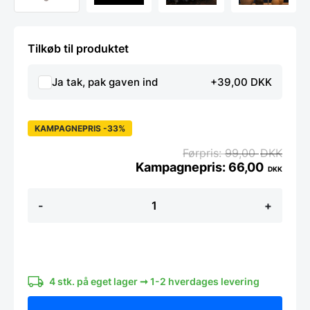
Tilkøb til produktet
Ja tak, pak gaven ind
+39,00 DKK
KAMPAGNEPRIS -33%
99,00
DKK
66,00
DKK
Kronepære
-
+
LED,
klar
-
240V,
4W
E14
(2200Kelvin)
4 stk. på eget lager ➞ 1-2 hverdages levering
antal