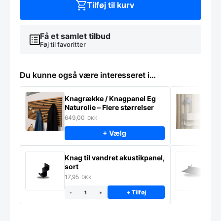
Tilføj til kurv
Få et samlet tilbud
Føj til favoritter
Du kunne også være interesseret i…
Knagrække / Knagpanel Eg
M
Naturolie – Flere størrelser
S
m
649,00
9
DKK
+ Vælg
Li
Knag til vandret akustikpanel,
a
sort
5
17,95
DKK
+ Tilføj
-
+