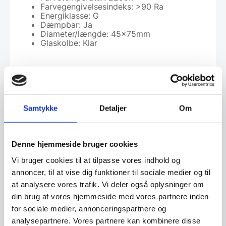
Farvegengivelsesindeks: >90 Ra
Energiklasse: G
Dæmpbar: Ja
Diameter/længde: 45x75mm
Glaskolbe: Klar
Leveringsmetode
Samtykke
Detaljer
Om
Har du spørgsmål til varen? Klik her
Denne hjemmeside bruger cookies
Vi bruger cookies til at tilpasse vores indhold og
annoncer, til at vise dig funktioner til sociale medier og til
Vi prismatcher - Klik her
at analysere vores trafik. Vi deler også oplysninger om
din brug af vores hjemmeside med vores partnere inden
for sociale medier, annonceringspartnere og
Relaterede varer
analysepartnere. Vores partnere kan kombinere disse