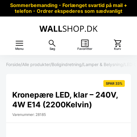
Sommerbemanding - Forlænget svartid på mail +
telefon - Ordrer ekspederes som sædvanligt
Menu
Søg
Favoritter
Kurv
Forside
/
Alle produkter
/
Boligindretning
/
Lamper & Belysning
/
LED G
SPAR 33%
Kronepære LED, klar – 240V,
4W E14 (2200Kelvin)
Varenummer: 28185