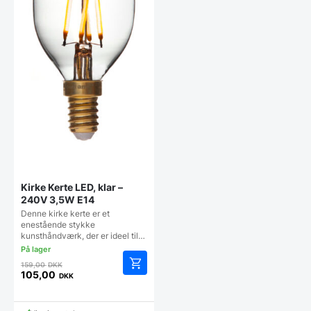
Kirke Kerte LED, klar –
240V 3,5W E14
Denne kirke kerte er et
enestående stykke
kunsthåndværk, der er ideel til…
Den
159,00
DKK
oprindelige
105,00
DKK
Den
pris
aktuelle
var:
pris