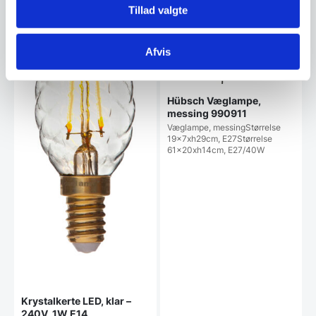
Tillad valgte
Afvis
Hübsch Væglampe,
messing 990911
Væglampe, messingStørrelse
19x7xh29cm, E27Størrelse
61x20xh14cm, E27/40W
Krystalkerte LED, klar –
240V, 1W E14