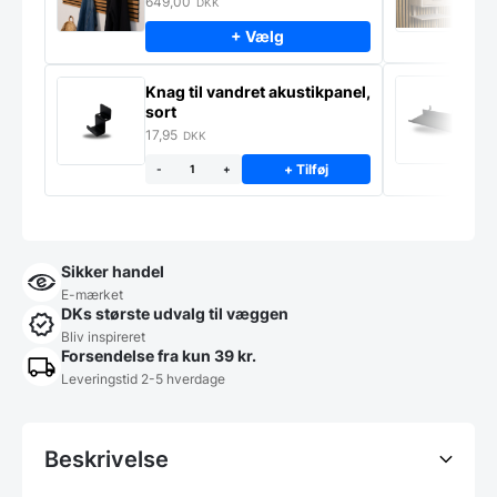
649,00
9
DKK
+ Vælg
Li
Knag til vandret akustikpanel,
a
sort
5
17,95
DKK
+ Tilføj
-
+
Sikker handel
E-mærket
DKs største udvalg til væggen
Bliv inspireret
Forsendelse fra kun 39 kr.
Leveringstid 2-5 hverdage
Beskrivelse