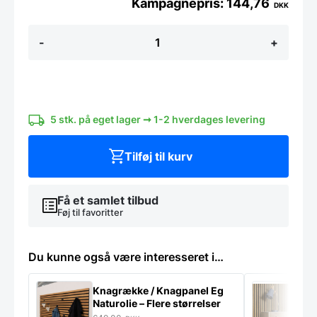
144,76
DKK
Edison
-
+
LED,
klar
-
240V,
4W
E27
antal
5 stk. på eget lager ➞ 1-2 hverdages levering
Tilføj til kurv
Få et samlet tilbud
Føj til favoritter
Du kunne også være interesseret i…
Knagrække / Knagpanel Eg
M
Naturolie – Flere størrelser
S
m