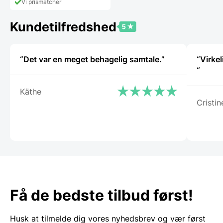
159,00 DKK.
Vi prismatcher
er:
105,00 DKK.
Kundetilfredshed
“Det var en meget behagelig samtale.”
“Virkel
“
Käthe
Cristin
Få de bedste tilbud først!
Husk at tilmelde dig vores nyhedsbrev og vær først