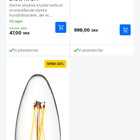
Denne smukke krystal kerte er
et enestående stykke
kunsthåndværk, der er…
Den
89,00
DKK
999,00
DKK
oprindelige
47,00
DKK
Den
pris
aktuelle
var:
pris
89,00 DKK.
Vi prismatcher
Vi prismatcher
er:
47,00 DKK.
SPAR 34%