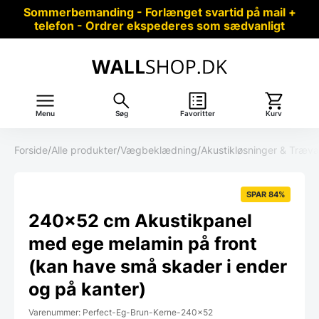
Sommerbemanding - Forlænget svartid på mail +
telefon - Ordrer ekspederes som sædvanligt
Menu
Søg
Favoritter
Kurv
Forside
/
Alle produkter
/
Vægbeklædning
/
Akustikløsninger & Træ
SPAR 84%
240×52 cm Akustikpanel
med ege melamin på front
(kan have små skader i ender
og på kanter)
Varenummer: Perfect-Eg-Brun-Kerne-240x52