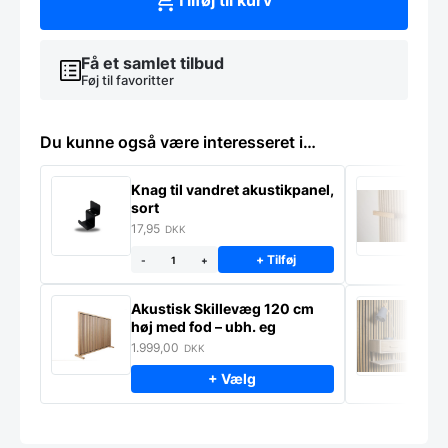
Tilføj til kurv
små
skader
i
ender
Få et samlet tilbud
og
Føj til favoritter
på
kanter)
antal
Du kunne også være interesseret i…
Knag til vandret akustikpanel,
H
sort
f
17,95
1
DKK
+ Tilføj
-
+
Akustisk Skillevæg 120 cm
M
høj med fod – ubh. eg
S
m
1.999,00
9
DKK
+ Vælg