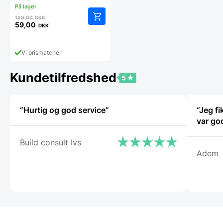
Den
199,00
DKK
oprindelige
59,00
DKK
Den
pris
aktuelle
var:
pris
199,00 DKK.
Vi prismatcher
er:
59,00 DKK.
Kundetilfredshed
“Hurtig og god service”
“Jeg f
var go
Build consult Ivs
Adem