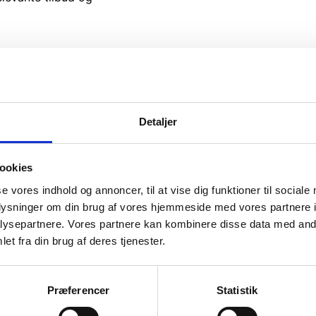
vice
Information
Detaljer
ice
Forside
Kortbetaling
 produkt
Levering
ookies
se vores indhold og annoncer, til at vise dig funktioner til sociale
r og garanti
oplysninger om din brug af vores hjemmeside med vores partnere i
o
ysepartnere. Vores partnere kan kombinere disse data med andr
et fra din brug af deres tjenester.
Præferencer
Statistik