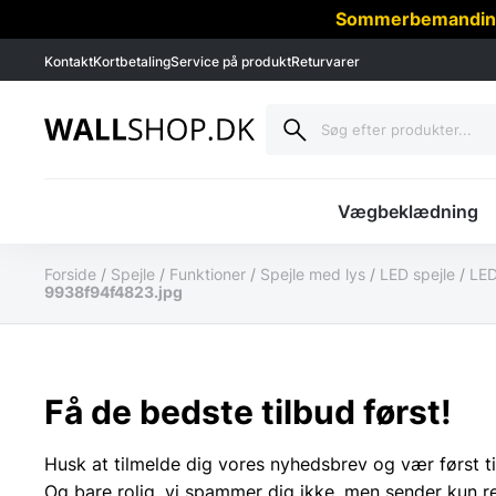
Sommerbemanding -
Kontakt
Kortbetaling
Service på produkt
Returvarer
Vægbeklædning
Forside
/
Spejle
/
Funktioner
/
Spejle med lys
/
LED spejle
/
LED
9938f94f4823.jpg
Få de bedste tilbud først!
Husk at tilmelde dig vores nyhedsbrev og vær først ti
Og bare rolig, vi spammer dig ikke, men sender kun r