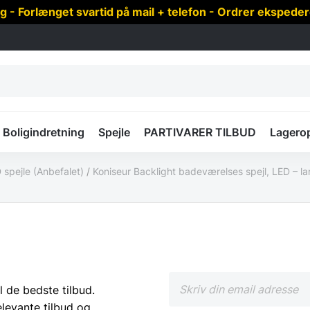
 Forlænget svartid på mail + telefon - Ordrer ekspede
Boligindretning
Spejle
PARTIVARER TILBUD
Lagero
 spejle (Anbefalet)
/
Koniseur Backlight badeværelses spejl, LED – 
l de bedste tilbud.
elevante tilbud og