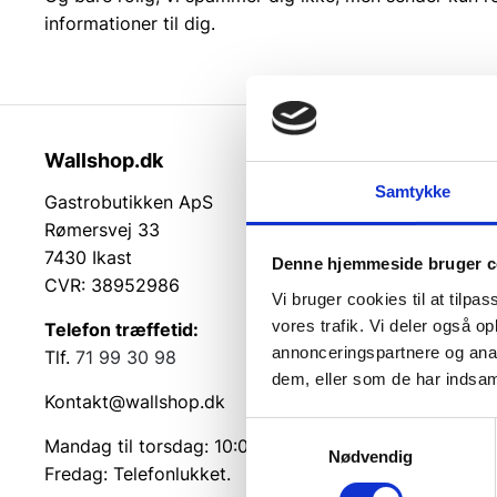
informationer til dig.
Wallshop.dk
Kundeser
Samtykke
Gastrobutikken ApS
Kundeserv
Rømersvej 33
Kontakt
7430 Ikast
Service på
Denne hjemmeside bruger c
CVR: 38952986
Returvarer
Vi bruger cookies til at tilpas
Betingelse
vores trafik. Vi deler også 
Telefon træffetid:
Cookie inf
annonceringspartnere og anal
Tlf.
71 99 30 98
dem, eller som de har indsaml
Kontakt@wallshop.dk
Samtykkevalg
Mandag til torsdag: 10:00 – 14:00.
Nødvendig
Fredag: Telefonlukket.