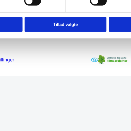
Tillad valgte
llinger