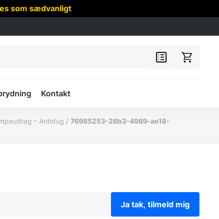
res som sædvanligt
prydning
Kontakt
lampeudtag – Antidug
/
76985253-26b3-4989-ae18-
Ja tak, tilmeld mig