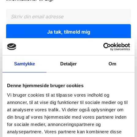
Ja tak, tilmeld mig
Samtykke
Detaljer
Om
Wallshop.dk
Gastrobutikken ApS
Denne hjemmeside bruger cookies
Rømersvej 33
Vi bruger cookies til at tilpasse vores indhold og
7430 Ikast
annoncer, til at vise dig funktioner til sociale medier og til
CVR: 38952986
at analysere vores trafik. Vi deler også oplysninger om
din brug af vores hjemmeside med vores partnere inden
Telefon træffetid:
for sociale medier, annonceringspartnere og
Tlf.
71 99 30 98
analysepartnere. Vores partnere kan kombinere disse