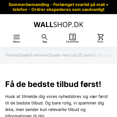
Sommerbemanding - Forlænget svartid på mail +
telefon - Ordrer ekspederes som sædvanligt
Menu
Søg
Favoritter
Kurv
Forside
/
Spejle
/
Funktioner
/
Spejle med lys
/
LED spejle
/
LED spejle (
Få de bedste tilbud først!
Husk at tilmelde dig vores nyhedsbrev og vær først
til de bedste tilbud. Og bare rolig, vi spammer dig
ikke, men sender kun relevante tilbud og
informationer til dig.